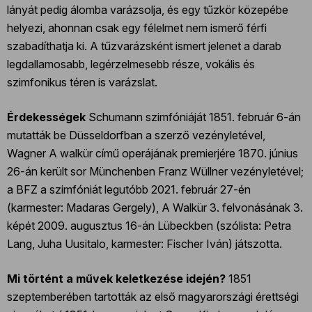
lányát pedig álomba varázsolja, és egy tűzkör közepébe
helyezi, ahonnan csak egy félelmet nem ismerő férfi
szabadíthatja ki. A tűzvarázsként ismert jelenet a darab
legdallamosabb, legérzelmesebb része, vokális és
szimfonikus téren is varázslat.
Érdekességek
Schumann szimfóniáját 1851. február 6-án
mutatták be Düsseldorfban a szerző vezényletével,
Wagner A walkür című operájának premierjére 1870. június
26-án került sor Münchenben Franz Wüllner vezényletével;
a BFZ a szimfóniát legutóbb 2021. február 27-én
(karmester: Madaras Gergely), A Walkür 3. felvonásának 3.
képét 2009. augusztus 16-án Lübeckben (szólista: Petra
Lang, Juha Uusitalo, karmester: Fischer Iván) játszotta.
Mi történt a művek keletkezése idején?
1851
szeptemberében tartották az első magyarországi érettségi