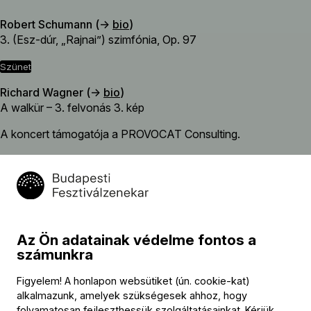
Robert Schumann (→
bio
)
3. (Esz-dúr, „Rajnai”) szimfónia, Op. 97
szünet
Richard Wagner (→
bio
)
A walkür – 3. felvonás 3. kép
A koncert támogatója a PROVOCAT Consulting.
Közreműködők
Vezényel
Az Ön adatainak védelme fontos a
számunkra
Fischer Iván
Figyelem! A honlapon websütiket (ún. cookie-kat)
Szólista
alkalmazunk, amelyek szükségesek ahhoz, hogy
Anja Kampe
(szoprán)
folyamatosan fejleszthessük szolgáltatásainkat. Kérjük,