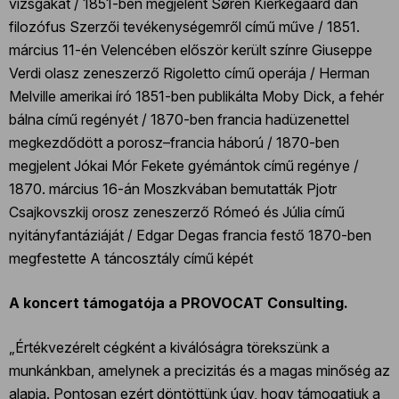
vizsgákat / 1851-ben megjelent Søren Kierkegaard dán
filozófus Szerzői tevékenységemről című műve / 1851.
március 11-én Velencében először került színre Giuseppe
Verdi olasz zeneszerző Rigoletto című operája / Herman
Melville amerikai író 1851-ben publikálta Moby Dick, a fehér
bálna című regényét / 1870-ben francia hadüzenettel
megkezdődött a porosz–francia háború / 1870-ben
megjelent Jókai Mór Fekete gyémántok című regénye /
1870. március 16-án Moszkvában bemutatták Pjotr
Csajkovszkij orosz zeneszerző Rómeó és Júlia című
nyitányfantáziáját / Edgar Degas francia festő 1870-ben
megfestette A táncosztály című képét
A koncert támogatója a PROVOCAT Consulting.
„Értékvezérelt cégként a kiválóságra törekszünk a
munkánkban, amelynek a precizitás és a magas minőség az
alapja. Pontosan ezért döntöttünk úgy, hogy támogatjuk a