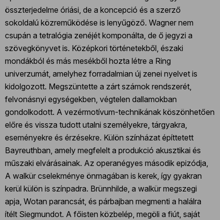
összterjedelme óriási, de a koncepció és a szerző
sokoldalú közreműködése is lenyűgöző. Wagner nem
csupán a tetralógia zenéjét komponálta, de ő jegyzi a
szövegkönyvet is. Középkori történetekből, északi
mondákból és más mesékből hozta létre a Ring
univerzumát, amelyhez forradalmian új zenei nyelvet is
kidolgozott. Megszüntette a zárt számok rendszerét,
felvonásnyi egységekben, végtelen dallamokban
gondolkodott. A vezérmotívum-technikának köszönhetően
előre és vissza tudott utalni személyekre, tárgyakra,
eseményekre és érzésekre. Külön színházat építtetett
Bayreuthban, amely megfelelt a produkció akusztikai és
műszaki elvárásainak. Az operanégyes második epizódja,
A walkür cselekménye önmagában is kerek, így gyakran
kerül külön is színpadra. Brünnhilde, a walkür megszegi
apja, Wotan parancsát, és párbajban megmenti a halálra
ítélt Siegmundot. A főisten közbelép, megöli a fiút, saját