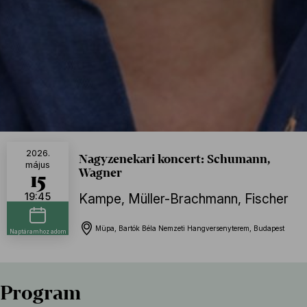
2026.
Nagyzenekari koncert: Schumann,
május
Wagner
15
19:45
Kampe
,
Müller-Brachmann
,
Fischer
Müpa, Bartók Béla Nemzeti Hangversenyterem, Budapest
Naptáramhoz adom
Program