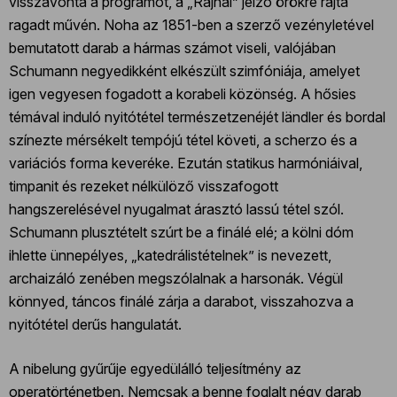
visszavonta a programot, a „Rajnai” jelző örökre rajta
ragadt művén. Noha az 1851-ben a szerző vezényletével
bemutatott darab a hármas számot viseli, valójában
Schumann negyedikként elkészült szimfóniája, amelyet
igen vegyesen fogadott a korabeli közönség. A hősies
témával induló nyitótétel természetzenéjét ländler és bordal
színezte mérsékelt tempójú tétel követi, a scherzo és a
variációs forma keveréke. Ezután statikus harmóniáival,
timpanit és rezeket nélkülöző visszafogott
hangszerelésével nyugalmat árasztó lassú tétel szól.
Schumann plusztételt szúrt be a finálé elé; a kölni dóm
ihlette ünnepélyes, „katedrálistételnek” is nevezett,
archaizáló zenében megszólalnak a harsonák. Végül
könnyed, táncos finálé zárja a darabot, visszahozva a
nyitótétel derűs hangulatát.
A nibelung gyűrűje egyedülálló teljesítmény az
operatörténetben. Nemcsak a benne foglalt négy darab