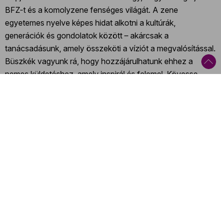
BFZ-t és a komolyzene fenséges világát. A zene
egyetemes nyelve képes hidat alkotni a kultúrák,
generációk és gondolatok között – akárcsak a
tanácsadásunk, amely összeköti a víziót a megvalósítással.
Büszkék vagyunk rá, hogy hozzájárulhatunk ehhez a
nemes küldetéshez, amely inspirál és felemel. Kövesse
velünk együtt a BFZ koncertjeit május 15. és 18. között, és
ünnepeljük együtt az időtlen szépséget!” Balassa Beatrix, a
PROVOCAT Consulting tulajdonosa és ügyvezető
igazgatója