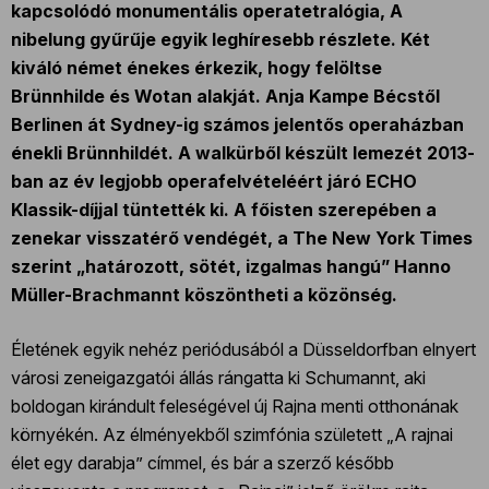
kapcsolódó monumentális operatetralógia, A
nibelung gyűrűje egyik leghíresebb részlete. Két
kiváló német énekes érkezik, hogy felöltse
Brünnhilde és Wotan alakját. Anja Kampe Bécstől
Berlinen át Sydney-ig számos jelentős operaházban
énekli Brünnhildét. A walkürből készült lemezét 2013-
ban az év legjobb operafelvételéért járó ECHO
Klassik-díjjal tüntették ki. A főisten szerepében a
zenekar visszatérő vendégét, a The New York Times
szerint „határozott, sötét, izgalmas hangú” Hanno
Müller-Brachmannt köszöntheti a közönség.
Életének egyik nehéz periódusából a Düsseldorfban elnyert
városi zeneigazgatói állás rángatta ki Schumannt, aki
boldogan kirándult feleségével új Rajna menti otthonának
környékén. Az élményekből szimfónia született „A rajnai
élet egy darabja” címmel, és bár a szerző később