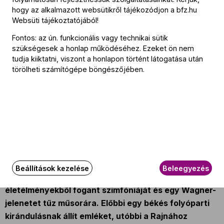
Hanno Müller-Brachmann
(basszus)
hogy az alkalmazott websütikről tájékozódjon a
bfz.hu
Websüti tájékoztatójából
!
A koncerten játszó zenészek
Fontos: az ún. funkcionális vagy technikai sütik
szükségesek a honlap működéséhez. Ezeket ön nem
További információ
tudja kiiktatni, viszont a honlapon történt látogatása után
törölheti számítógépe böngészőjében.
Bérletek: Doráti bérlet
Az esemény körülbelül 90 perc hosszúságú.
Az eseményről
A Rajna partján és a Rajna mélyén tesz zenei
Beállítások kezelése
Beleegyezés
kirándulást a BFZ, amikor Schumann pozitív
életélményekből fogant szimfóniáját és egy Wagner-
jelenetet tűz műsorára. Előbbi egy békés folyóparti
kirándulásnak állít emléket, utóbbi a Rajnához