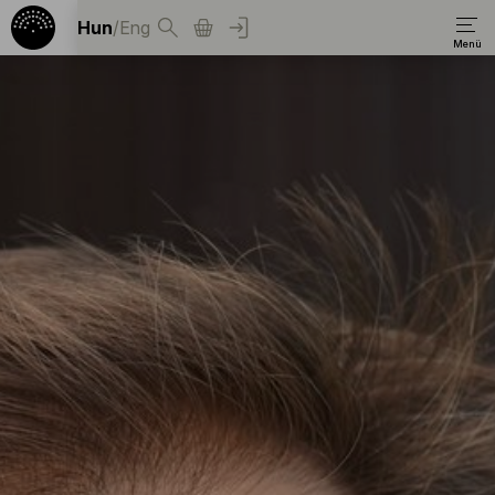
Hun
/
Eng