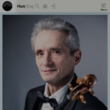
Hun
/
Eng