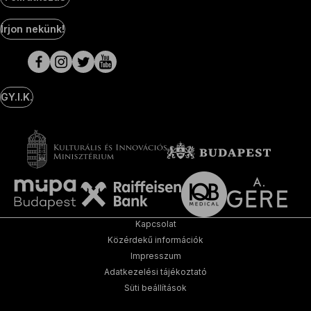
Social
Írjon nekünk!
Media
oldalak
GY.I.K.
Kapcsolat
Közérdekű információk
Impresszum
Adatkezelési tájékoztató
Süti beállítások