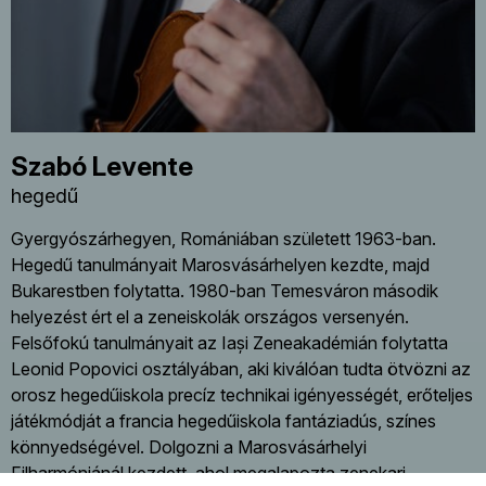
Szabó Levente
hegedű
Gyergyószárhegyen, Romániában született 1963-ban.
Hegedű tanulmányait Marosvásárhelyen kezdte, majd
Bukarestben folytatta. 1980-ban Temesváron második
helyezést ért el a zeneiskolák országos versenyén.
Felsőfokú tanulmányait az Iași Zeneakadémián folytatta
Leonid Popovici osztályában, aki kiválóan tudta ötvözni az
orosz hegedűiskola precíz technikai igényességét, erőteljes
játékmódját a francia hegedűiskola fantáziadús, színes
könnyedségével. Dolgozni a Marosvásárhelyi
Filharmóniánál kezdett, ahol megalapozta zenekari