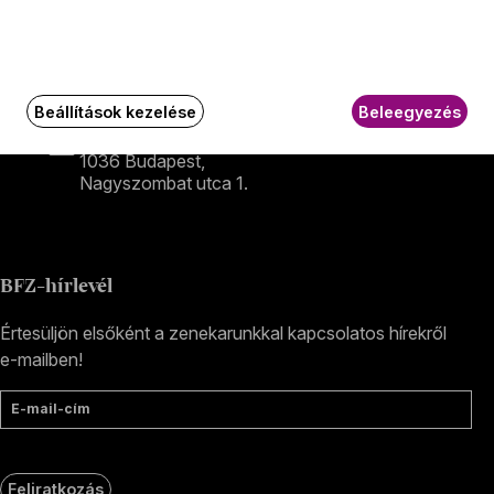
Székhely és számlázási cím:
1034 Budapest,
Selmeci utca 14–16.
Postacím:
1300 Budapest,
Beállítások kezelése
Beleegyezés
Pf. 47
Jegyiroda címe:
1036 Budapest,
Nagyszombat utca 1.
+36 1 489 4330
BFZ-hírlevél
Értesüljön elsőként a zenekarunkkal kapcsolatos hírekről
e-mailben!
E-mail-cím
Feliratkozás