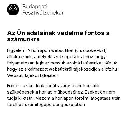
tapasztalatát, és megismerkedett a zenekari irodalom
alapműveivel. Itt szólistaként is fellépett Mozart D-dúr
hegedűversenyével. 1993-ban áttelepült Magyarországra
és a Honvéd Szimfonikus Zenekarban lett koncertmester,
Az Ön adatainak védelme fontos a
amely számos szóló feladattal is együtt járt. Ezzel egy
számunkra
időben a Camerata Transilvanica kamarazenekar szekund
szólamvezetője volt. 1997 óta játszik a Budapesti
Figyelem! A honlapon websütiket (ún. cookie-kat)
Fesztiválzenekarban. A zenekari munka mellett többször
alkalmazunk, amelyek szükségesek ahhoz, hogy
szerepelt a Vasárnapi kamarazene sorozatban és
folyamatosan fejleszthessük szolgáltatásainkat. Kérjük,
Kakaókoncerteken. 2001-ben a Pezsgőkoncertek
hogy az alkalmazott websütikről tájékozódjon a
bfz.hu
sorozatban Lukács Ervin vezényletével szólistaként lépett
Websüti tájékoztatójából
!
fel Mozart B-dúr hegedűversenyében.
Fontos: az ún. funkcionális vagy technikai sütik
szükségesek a honlap működéséhez. Ezeket ön nem
tudja kiiktatni, viszont a honlapon történt látogatása után
törölheti számítógépe böngészőjében.
Kapcsolat
Kapcsolat