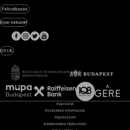
Feliratkozás
Social
Írjon nekünk!
Media
oldalak
GY.I.K.
Kapcsolat
Közérdekű információk
Impresszum
Adatkezelési tájékoztató