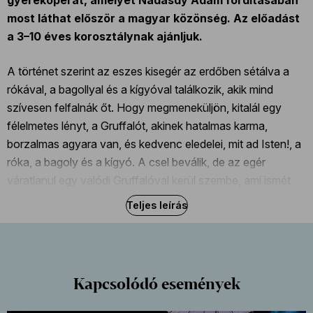
most láthat először a magyar közönség. Az előadást
a 3–10 éves korosztálynak ajánljuk.
A történet szerint az eszes kisegér az erdőben sétálva a
rókával, a bagollyal és a kígyóval találkozik, akik mind
szívesen felfalnák őt. Hogy megmeneküljön, kitalál egy
félelmetes lényt, a Gruffalót, akinek hatalmas karma,
borzalmas agyara van, és kedvenc eledelei, mit ad Isten!, a
róka, a bagoly és a kígyó. A csel beválik, de az egér
váratlanul egy valódi Gruffalóval kerül szembe, ami ismét
próbára teszi leleményességét.
Teljes leírás
Az előadás végén, aki elég bátor, odaállhat a Gruffaló és a
többi szereplő mellé egy közös fotó erejéig.
Kapcsolódó események