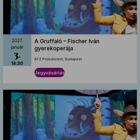
A Gruffaló – Fischer Iván
2027.
január
gyerekoperája
3
BFZ Próbaterem, Budapest
14:30
Jegyvásárlás