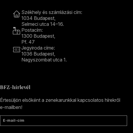
Kapcsolat
Székhely és számlázási cím:
1034 Budapest,
Selmeci utca 14–16.
Postacím:
1300 Budapest,
Pf. 47
Jegyiroda címe:
1036 Budapest,
Nagyszombat utca 1.
+36 1 489 4330
BFZ-hírlevél
Értesüljön elsőként a zenekarunkkal kapcsolatos hírekről
e-mailben!
E-mail-cím