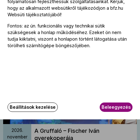
folyamatosan fejleszthessük szolgáltatásainkat. Kérjük,
hogy az alkalmazott websütikről tájékozódjon a
bfz.hu
Websüti tájékoztatójából
!
A Gruffaló – Fischer Iván
2026.
Fontos: az ún. funkcionális vagy technikai sütik
november
gyerekoperája
8
szükségesek a honlap működéséhez. Ezeket ön nem
tudja kiiktatni, viszont a honlapon történt látogatása után
BFZ Próbaterem, Budapest
14:30
törölheti számítógépe böngészőjében.
Jegyvásárlás
Beállítások kezelése
Beleegyezés
A Gruffaló – Fischer Iván
2026.
november
gyerekoperája