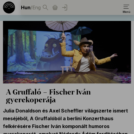
Hun
/
Eng
A Gruffaló – Fischer Iván
gyerekoperája
Julia Donaldson és Axel Scheffler világszerte ismert
meséjéből, A Gruffalóból a berlini Konzerthaus
felkérésére Fischer Iván komponált humoros
gyerekoperát, amelyet Nádasdy Ádám fordításában