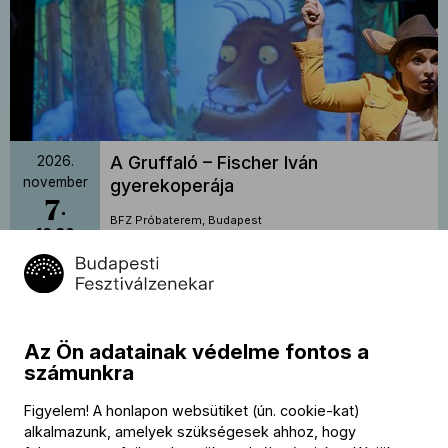
A Gruffaló – Fischer Iván
2026.
november
gyerekoperája
7
BFZ Próbaterem, Budapest
16:30
Jegyvásárlás
Az Ön adatainak védelme fontos a
számunkra
Figyelem! A honlapon websütiket (ún. cookie-kat)
alkalmazunk, amelyek szükségesek ahhoz, hogy