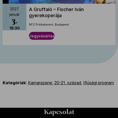
A Gruffaló – Fischer Iván
2027.
január
gyerekoperája
3
BFZ Próbaterem, Budapest
16:30
Jegyvásárlás
Kategóriák
:
Kamarazene
,
20-21. század
,
Ifjúsági program
Kapcsolat