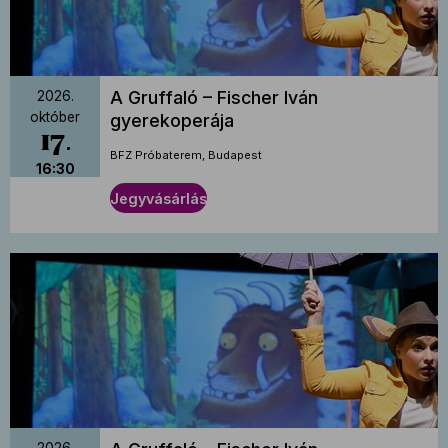
A Gruffaló – Fischer Iván
2026.
október
gyerekoperája
17
BFZ Próbaterem, Budapest
16:30
Jegyvásárlás