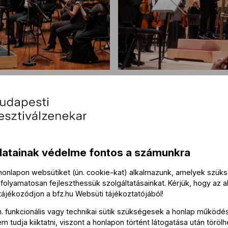
zülünk a
„Több Fische
iaknak!” – 
Fesztiválzen
datainak védelme fontos a számunkra
 honlapon websütiket (ún. cookie-kat) alkalmazunk, amelyek szü
folyamatosan fejleszthessük szolgáltatásainkat. Kérjük, hogy az a
 tájékozódjon a
bfz.hu
Websüti tájékoztatójából
!
n. funkcionális vagy technikai sütik szükségesek a honlap működé
 tudja kiiktatni, viszont a honlapon történt látogatása után törölh