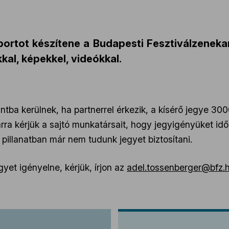
 riportot készítene a Budapesti Fesztiválzenek
al, képekkel, videókkal.
intba kerülnek, ha partnerrel érkezik, a kísérő jegye 30
rra kérjük a sajtó munkatársait, hogy jegyigényüket idő
 pillanatban már nem tudunk jegyet biztosítani.
yet igényelne, kérjük, írjon az
adel.tossenberger@bfz.