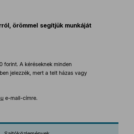
arról, örömmel segítjük munkáját
00 forint. A kéréseknek minden
ben jelezzék, mert a telt házas vagy
hu
e-mail-címre.
Sajtóközlemények