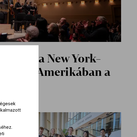
r Ivánt a New York-
imádták Amerikában a
ekart
kségesek
lkalmazott
séhez.
eti