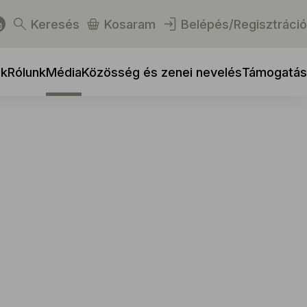
Keresés
Kosaram
Belépés/Regisztráció
ek
Rólunk
Média
Közösség és zenei nevelés
Támogatás