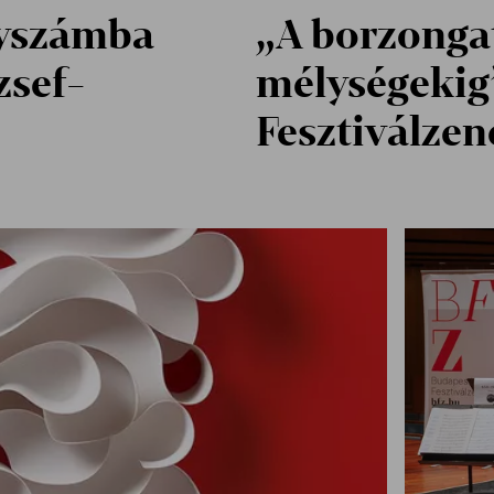
nyszámba
„A borzongat
zsef-
mélységekig”
Fesztiválzen