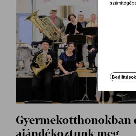
számítógép
Beállításo
Gyermekotthonokban él
ajándékoztunk meg