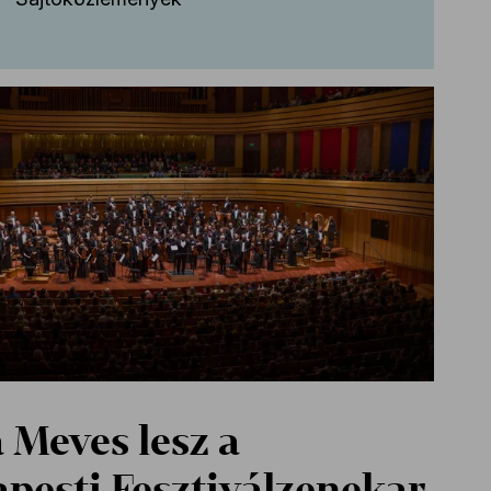
a Meves lesz a
pesti Fesztiválzenekar