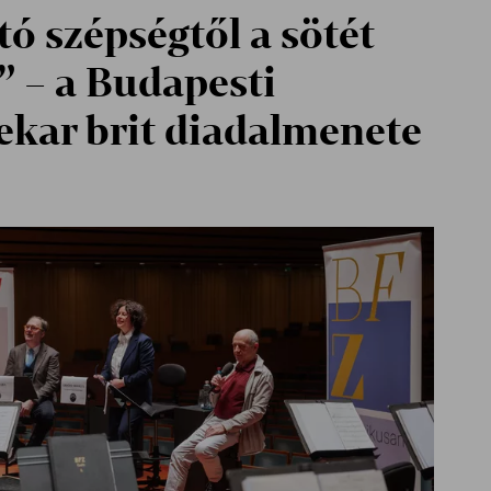
ó szépségtől a sötét
 – a Budapesti
ekar brit diadalmenete