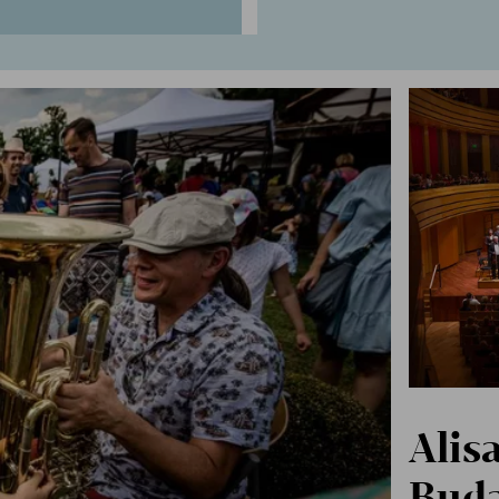
Alis
Buda