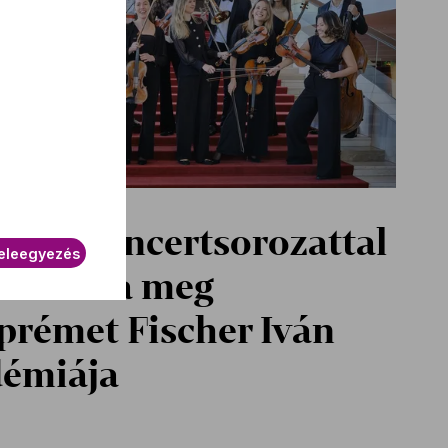
enes koncertsorozattal
eleegyezés
dékozza meg
prémet Fischer Iván
émiája