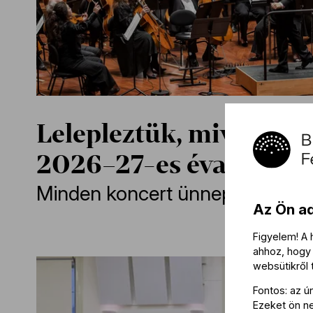
Lelepleztük, mivel kés
2026–27-es évadra
Minden koncert ünnep
Az Ön a
Figyelem! A
ahhoz, hogy 
websütikről
Fontos: az ú
Ezeket ön nem