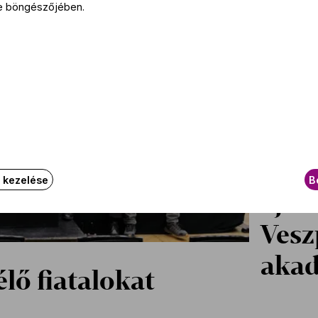
e böngészőjében.
Ingy
k kezelése
B
aján
Vesz
akad
ő fiatalokat