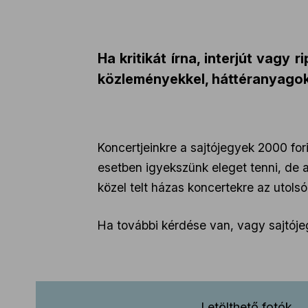
Ha kritikát írna, interjút vagy
közleményekkel, háttéranyagokk
Koncertjeinkre a sajtójegyek 2000 for
esetben igyekszünk eleget tenni, de a
közel telt házas koncertekre az utolsó
Ha további kérdése van, vagy sajtójeg
Letölthető fotók