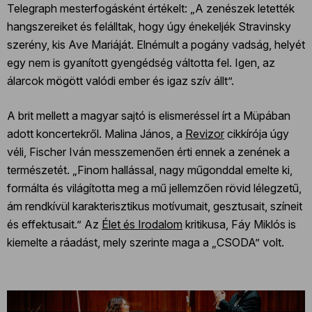
Telegraph mesterfogásként értékelt: „A zenészek letették
hangszereiket és felálltak, hogy úgy énekeljék Stravinsky
szerény, kis Ave Mariáját. Elnémult a pogány vadság, helyét
egy nem is gyanított gyengédség váltotta fel. Igen, az
álarcok mögött valódi ember és igaz szív állt”.
A brit mellett a magyar sajtó is elismeréssel írt a Müpában
adott koncertekről. Malina János, a
Revizor
cikkírója úgy
véli, Fischer Iván messzemenően érti ennek a zenének a
természetét. „Finom hallással, nagy műgonddal emelte ki,
formálta és világította meg a mű jellemzően rövid lélegzetű,
ám rendkívül karakterisztikus motívumait, gesztusait, színeit
és effektusait.” Az
Élet és Irodalom
kritikusa, Fáy Miklós is
kiemelte a ráadást, mely szerinte maga a „CSODA” volt.