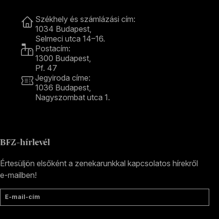
Kapcsolat
Székhely és számlázási cím:
1034 Budapest,
Selmeci utca 14–16.
Postacím:
1300 Budapest,
Pf. 47
Jegyiroda címe:
1036 Budapest,
Nagyszombat utca 1.
+36 1 489 4330
BFZ-hírlevél
Értesüljön elsőként a zenekarunkkal kapcsolatos hírekről
e-mailben!
E-mail-cím