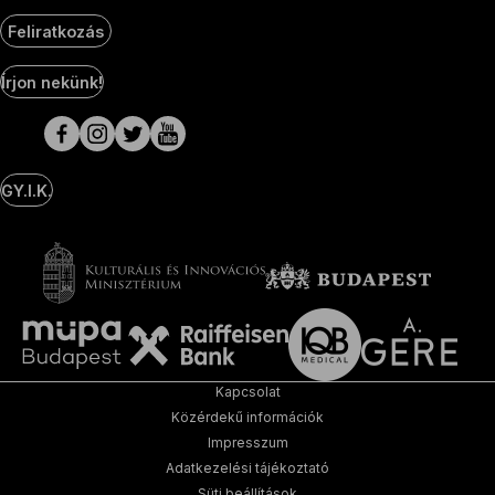
Feliratkozás
Social
Írjon nekünk!
Media
oldalak
GY.I.K.
Kapcsolat
Közérdekű információk
Impresszum
Adatkezelési tájékoztató
Süti beállítások