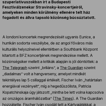
szuperlatívuszokban írt a Budapesti
Fesztiválzenekar Stravinsky-koncertjeiről,
amelyeken minden körülmény ellenére telt ház
fogadott és állva tapsoló közönség búcsúztatott.
A londoni koncertek megrendezését ugyanis Eunice, a
hurrikán sodorta veszélybe, de az angol főváros más
kulturális helyszíneivel ellentétben a Southbank Központ
kitartott a BFZ koncertjének megrendezése mellett. A
közönségsiker mellett a kritikák alapján is jól döntöttek: a
The Telegraph
szerint „briliáns”, a
The Guardian
szerint
„diadalmas” volt a hangverseny, amelyet mindkét
tekintélyes lap 5 csillaggal értékelt. Fischer Iván „határtalan
energiával vezényelt”, míg a hegedűszólista, Patricia
Kopatchinskaja úgy játszott „mintha be lett volna kapcsolva
az országos áramhálózatba” (
The Times
). A The Guardian
hozzátette, Fischer Iván csodát tett a Kártyajátékkal, a