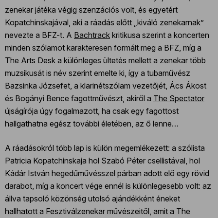
zenekar játéka végig szenzációs volt, és egyetért
Kopatchinskajával, aki a ráadás előtt „kiváló zenekarnak”
nevezte a BFZ-t. A
Bachtrack
kritikusa szerint a koncerten
minden szólamot karakteresen formált meg a BFZ, míg a
The Arts Desk
a különleges ültetés mellett a zenekar több
muzsikusát is név szerint emelte ki, így a tubaművész
Bazsinka Józsefet, a klarinétszólam vezetőjét, Ács Ákost
és Bogányi Bence fagottművészt, akiről a
The Spectator
újságírója úgy fogalmazott, ha csak egy fagottost
hallgathatna egész további életében, az ő lenne…
A ráadásokról több lap is külön megemlékezett: a szólista
Patricia Kopatchinskaja hol Szabó Péter csellistával, hol
Kádár István hegedűművésszel párban adott elő egy rövid
darabot, míg a koncert vége ennél is különlegesebb volt: az
állva tapsoló közönség utolsó ajándékként éneket
hallhatott a Fesztiválzenekar művészeitől, amit a The