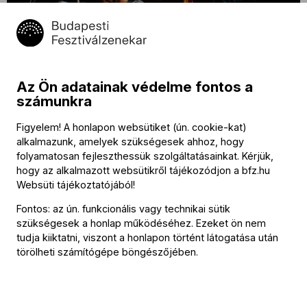
17 Fotó
Az Ön adatainak védelme fontos a
számunkra
Kapcsolódó tartalom
Figyelem! A honlapon websütiket (ún. cookie-kat)
alkalmazunk, amelyek szükségesek ahhoz, hogy
folyamatosan fejleszthessük szolgáltatásainkat. Kérjük,
hogy az alkalmazott websütikről tájékozódjon a
bfz.hu
Websüti tájékoztatójából
!
Fontos: az ún. funkcionális vagy technikai sütik
szükségesek a honlap működéséhez. Ezeket ön nem
tudja kiiktatni, viszont a honlapon történt látogatása után
törölheti számítógépe böngészőjében.
Közlemény
Újra ingyenes Családi Napot rendez a
Fesztiválzenekar!