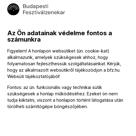
csakúgy, mint a híressé vált zenei maratonokat, melyeken
egy zeneszerző vagy egy korszak művei hallhatók egész
nap.
Az Ön adatainak védelme fontos a
Kapcsolódó tartalom
számunkra
Figyelem! A honlapon websütiket (ún. cookie-kat)
alkalmazunk, amelyek szükségesek ahhoz, hogy
folyamatosan fejleszthessük szolgáltatásainkat. Kérjük,
hogy az alkalmazott websütikről tájékozódjon a
bfz.hu
Websüti tájékoztatójából
!
Fontos: az ún. funkcionális vagy technikai sütik
szükségesek a honlap működéséhez. Ezeket ön nem
tudja kiiktatni, viszont a honlapon történt látogatása után
Közlemény
törölheti számítógépe böngészőjében.
Újra ingyenes Családi Napot rendez a
Fesztiválzenekar!