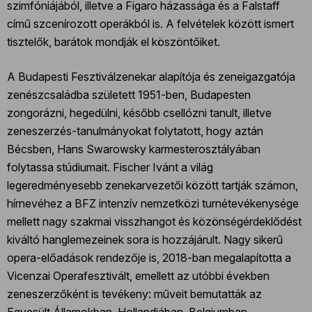
szimfóniájából, illetve a Figaro házassága és a Falstaff
című szcenírozott operákból is. A felvételek között ismert
tisztelők, barátok mondják el köszöntőiket.
A Budapesti Fesztiválzenekar alapítója és zeneigazgatója
zenészcsaládba született 1951-ben, Budapesten
zongorázni, hegedülni, később csellózni tanult, illetve
zeneszerzés-tanulmányokat folytatott, hogy aztán
Bécsben, Hans Swarowsky karmesterosztályában
folytassa stúdiumait. Fischer Ivánt a világ
legeredményesebb zenekarvezetői között tartják számon,
hírnevéhez a BFZ intenzív nemzetközi turnétevékenysége
mellett nagy szakmai visszhangot és közönségérdeklődést
kiváltó hanglemezeinek sora is hozzájárult. Nagy sikerű
opera-előadások rendezője is, 2018-ban megalapította a
Vicenzai Operafesztivált, emellett az utóbbi években
zeneszerzőként is tevékeny: műveit bemutatták az
Egyesült Államokban, Hollandiában, Belgiumban,