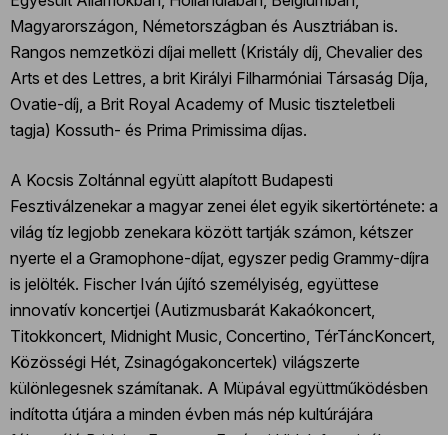
Magyarországon, Németországban és Ausztriában is.
Rangos nemzetközi díjai mellett (Kristály díj, Chevalier des
Arts et des Lettres, a brit Királyi Filharmóniai Társaság Díja,
Ovatie-díj, a Brit Royal Academy of Music tiszteletbeli
tagja) Kossuth- és Prima Primissima díjas.
A Kocsis Zoltánnal együtt alapított Budapesti
Fesztiválzenekar a magyar zenei élet egyik sikertörténete: a
világ tíz legjobb zenekara között tartják számon, kétszer
nyerte el a Gramophone-díjat, egyszer pedig Grammy-díjra
is jelölték. Fischer Iván újító személyiség, együttese
innovatív koncertjei (Autizmusbarát Kakaókoncert,
Titokkoncert, Midnight Music, Concertino, TérTáncKoncert,
Közösségi Hét, Zsinagógakoncertek) világszerte
különlegesnek számítanak. A Müpával együttműködésben
indította útjára a minden évben más nép kultúrájára
fókuszáló Bridging Europe – Európai Hidak fesztivált,