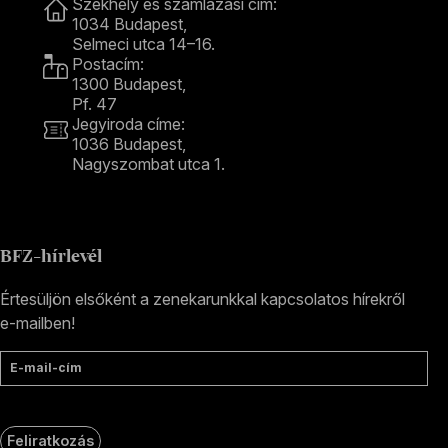
Székhely és számlázási cím:
1034 Budapest,
Selmeci utca 14–16.
Postacím:
1300 Budapest,
Pf. 47
Jegyiroda címe:
1036 Budapest,
Nagyszombat utca 1.
+36 1 489 4330
BFZ-hírlevél
Értesüljön elsőként a zenekarunkkal kapcsolatos hírekről
e-mailben!
E-mail-cím
Feliratkozás