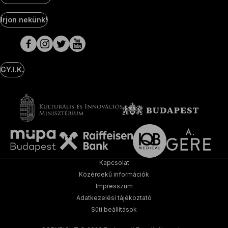
Social
Írjon nekünk!
Media
oldalak
GY.I.K.
Kapcsolat
Közérdekű információk
Impresszum
Adatkezelési tájékoztató
Süti beállítások