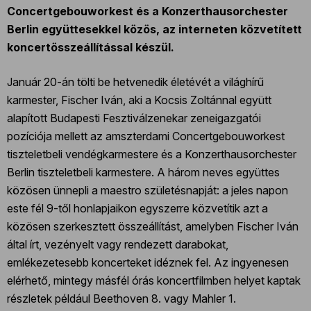
Concertgebouworkest és a Konzerthausorchester
Berlin együttesekkel közös, az interneten közvetített
koncertösszeállítással készül.
Január 20-án tölti be hetvenedik életévét a világhírű
karmester, Fischer Iván, aki a Kocsis Zoltánnal együtt
alapított Budapesti Fesztiválzenekar zeneigazgatói
pozíciója mellett az amszterdami Concertgebouworkest
tiszteletbeli vendégkarmestere és a Konzerthausorchester
Berlin tiszteletbeli karmestere. A három neves együttes
közösen ünnepli a maestro születésnapját: a jeles napon
este fél 9-től honlapjaikon egyszerre közvetítik azt a
közösen szerkesztett összeállítást, amelyben Fischer Iván
által írt, vezényelt vagy rendezett darabokat,
emlékezetesebb koncerteket idéznek fel. Az ingyenesen
elérhető, mintegy másfél órás koncertfilmben helyet kaptak
részletek például Beethoven 8. vagy Mahler 1.