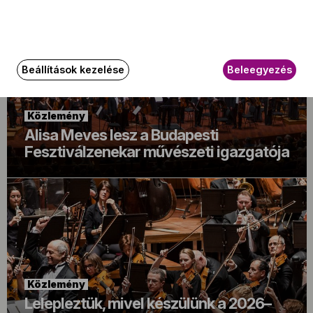
Beállítások kezelése
Beleegyezés
Közlemény
Alisa Meves lesz a Budapesti
Fesztiválzenekar művészeti igazgatója
Közlemény
Lelepleztük, mivel készülünk a 2026–