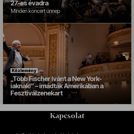
27-es évadra
Minden koncert ünnep
Közlemény
„Több Fischer Ivánt a New York-
iaknak!” – imádták Amerikában a
Fesztiválzenekart
Kapcsolat
Kapcsolat