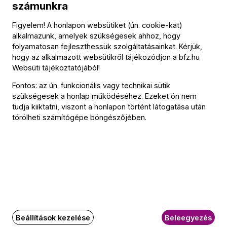
számunkra
2009-től a Budapesti Fesztiválzenekar produkcióinak
résztvevője.
Figyelem! A honlapon websütiket (ún. cookie-kat)
alkalmazunk, amelyek szükségesek ahhoz, hogy
folyamatosan fejleszthessük szolgáltatásainkat. Kérjük,
hogy az alkalmazott websütikről tájékozódjon a
bfz.hu
Websüti tájékoztatójából
!
Kapcsolat
Fontos: az ún. funkcionális vagy technikai sütik
szükségesek a honlap működéséhez. Ezeket ön nem
Kapcsolat
tudja kiiktatni, viszont a honlapon történt látogatása után
Székhely és számlázási cím:
törölheti számítógépe böngészőjében.
1034 Budapest,
Selmeci utca 14–16.
Postacím:
1300 Budapest,
Pf. 47
Jegyiroda címe:
1036 Budapest,
Nagyszombat utca 1.
+36 1 489 4330
Beállítások kezelése
Beleegyezés