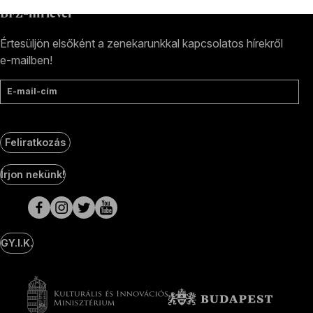
BFZ-hírlevél
Értesüljön elsőként a zenekarunkkal kapcsolatos hírekről
e-mailben!
E-mail-cím
Feliratkozás
Social
Írjon nekünk!
Media
oldalak
GY.I.K.