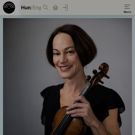
Hun
/
Eng