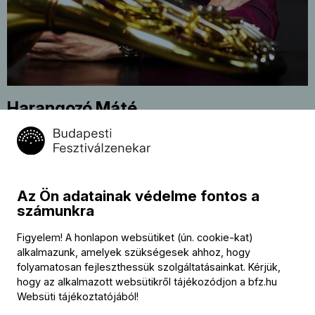
Harangozó Máté
Európai Zenekari Akadémia tagjai
kürt
Kapcsolat
Az Ön adatainak védelme fontos a
számunkra
Kapcsolat
Figyelem! A honlapon websütiket (ún. cookie-kat)
Székhely és számlázási cím:
alkalmazunk, amelyek szükségesek ahhoz, hogy
1034 Budapest,
folyamatosan fejleszthessük szolgáltatásainkat. Kérjük,
Selmeci utca 14–16.
hogy az alkalmazott websütikről tájékozódjon a
bfz.hu
Postacím:
1300 Budapest,
Websüti tájékoztatójából
!
Pf. 47