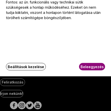
Fontos: az ún. funkcionális vagy technikai sütik
Jegyiroda címe:
szükségesek a honlap működéséhez. Ezeket ön nem
1036 Budapest,
tudja kiiktatni, viszont a honlapon történt látogatása után
Nagyszombat utca 1.
törölheti számítógépe böngészőjében.
+36 1 489 4330
BFZ-hírlevél
Értesüljön elsőként a zenekarunkkal kapcsolatos hírekről
e-mailben!
E-mail-cím
Beállítások kezelése
Beleegyezés
Feliratkozás
Social
Írjon nekünk!
Media
oldalak