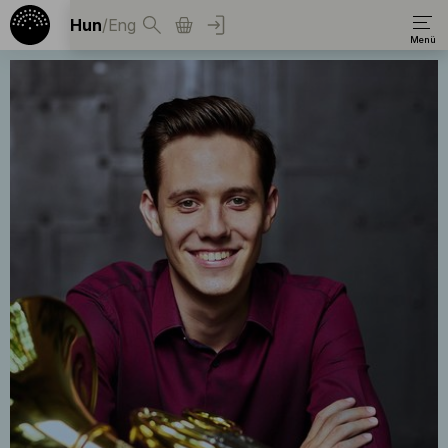
Hun
/
Eng