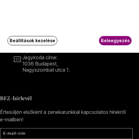
Kapcsolat
Kapcsolat
Székhely és számlázási cím:
1034 Budapest,
Selmeci utca 14–16.
Postacím:
Beállítások kezelése
Beleegyezés
1300 Budapest,
Pf. 47
Jegyiroda címe:
1036 Budapest,
Nagyszombat utca 1.
+36 1 489 4330
BFZ-hírlevél
Értesüljön elsőként a zenekarunkkal kapcsolatos hírekről
e-mailben!
E-mail-cím