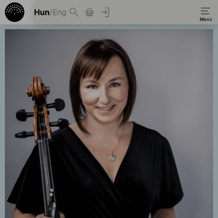
Hun
/
Eng