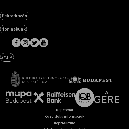
Feliratkozás
Social
Írjon nekünk!
Media
oldalak
GY.I.K.
Kapcsolat
Közérdekű információk
Impresszum