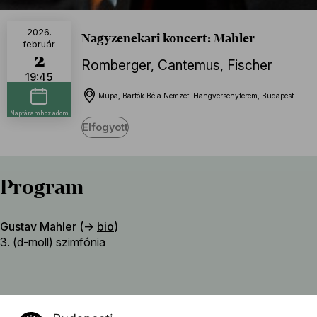
2026.
Nagyzenekari koncert: Mahler
február
2
Romberger
,
Cantemus
,
Fischer
19:45
Müpa, Bartók Béla Nemzeti Hangversenyterem, Budapest
Naptáramhoz adom
Elfogyott
Program
Gustav Mahler (→
bio
)
3. (d-moll) szimfónia
Közreműködők