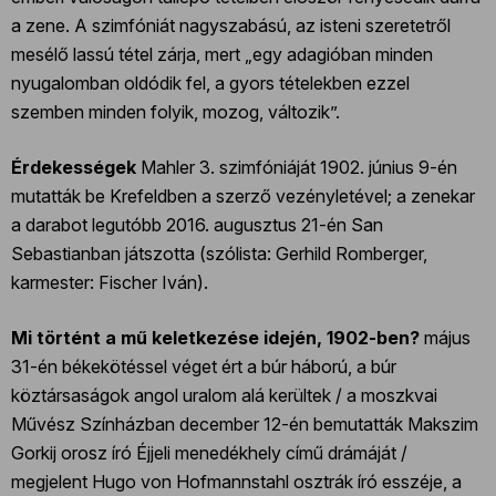
a zene. A szimfóniát nagyszabású, az isteni szeretetről
mesélő lassú tétel zárja, mert „egy adagióban minden
nyugalomban oldódik fel, a gyors tételekben ezzel
szemben minden folyik, mozog, változik”.
Érdekességek
Mahler 3. szimfóniáját 1902. június 9-én
mutatták be Krefeldben a szerző vezényletével; a zenekar
a darabot legutóbb 2016. augusztus 21-én San
Sebastianban játszotta (szólista: Gerhild Romberger,
karmester: Fischer Iván).
Mi történt a mű keletkezése idején, 1902-ben?
május
31-én békekötéssel véget ért a búr háború, a búr
köztársaságok angol uralom alá kerültek / a moszkvai
Művész Színházban december 12-én bemutatták Makszim
Gorkij orosz író Éjjeli menedékhely című drámáját /
megjelent Hugo von Hofmannstahl osztrák író esszéje, a