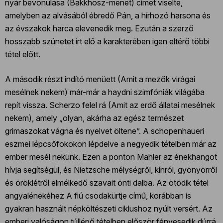
nyár bevonulása (Bakkhosz-menet) címet viselte,
amelyben az alvásából ébredő Pán, a hírhozó harsona és
az évszakok harca elevenedik meg. Ezután a szerző
hosszabb szünetet írt elő a karakterében igen eltérő többi
tétel előtt.
A második részt indító menüett (Amit a mezők virágai
mesélnek nekem) már-már a haydni szimfóniák világába
repít vissza. Scherzo felel rá (Amit az erdő állatai mesélnek
nekem), amely „olyan, akárha az egész természet
grimaszokat vágna és nyelvet öltene”. A schopenhaueri
eszmei lépcsőfokokon lépdelve a negyedik tételben már az
ember mesél nekünk. Ezen a ponton Mahler az énekhangot
hívja segítségül, és Nietzsche mélységről, kínról, gyönyörről
és öröklétről elmélkedő szavait önti dalba. Az ötödik tétel
angyalénekéhez A fiú csodakürtje című, korábban is
gyakran használt népköltészeti ciklushoz nyúlt versért. Az
emberi valóságon túllépő tételben először fényesedik dúrrá