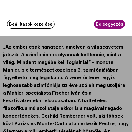
Az esemény körülbelül 110 perc hosszúságú.
Beállítások kezelése
Beleegyezés
Az eseményről
„Az ember csak hangszer, amelyen a világegyetem
játszik. A szimfóniának olyannak kell lennie, mint a
világ. Mindent magába kell foglalnia!” – mondta
Mahler, s e természetközeliség 3. szimfóniájában
figyelhető meg leginkább. A zenetörténet egyik
leghosszabb szimfóniája tíz éve szólalt meg utoljára
a Mahler-specialista Fischer Iván és a
Fesztiválzenekar előadásában. A hattételes
filozofikus mű szólistája akkor is a magával ragadó
koncerténekes, Gerhild Romberger volt, aki többek
közt Párizs és Monte-Carlo után érkezik Pestre, hogy
ő legyen a mű „emberi” tételének hősnője. Az