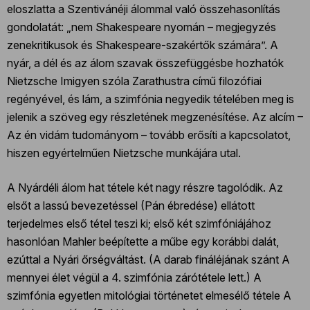
eloszlatta a Szentivánéji álommal való összehasonlítás
gondolatát: „nem Shakespeare nyomán – megjegyzés
zenekritikusok és Shakespeare-szakértők számára”. A
nyár, a dél és az álom szavak összefüggésbe hozhatók
Nietzsche Imigyen szóla Zarathustra című filozófiai
regényével, és lám, a szimfónia negyedik tételében meg is
jelenik a szöveg egy részletének megzenésítése. Az alcím –
Az én vidám tudományom – tovább erősíti a kapcsolatot,
hiszen egyértelműen Nietzsche munkájára utal.
A Nyárdéli álom hat tétele két nagy részre tagolódik. Az
elsőt a lassú bevezetéssel (Pán ébredése) ellátott
terjedelmes első tétel teszi ki; első két szimfóniájához
hasonlóan Mahler beépítette a műbe egy korábbi dalát,
ezúttal a Nyári őrségváltást. (A darab fináléjának szánt A
mennyei élet végül a 4. szimfónia zárótétele lett.) A
szimfónia egyetlen mitológiai történetet elmesélő tétele A