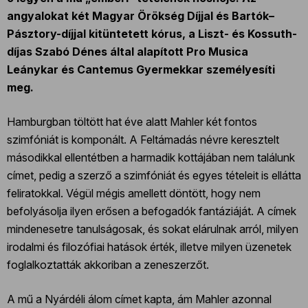
angyalokat két Magyar Örökség Díjjal és Bartók–
Pásztory-díjjal kitüntetett kórus, a Liszt- és Kossuth-
díjas Szabó Dénes által alapított Pro Musica
Leánykar és Cantemus Gyermekkar személyesíti
meg.
Hamburgban töltött hat éve alatt Mahler két fontos
szimfóniát is komponált. A Feltámadás névre keresztelt
másodikkal ellentétben a harmadik kottájában nem találunk
címet, pedig a szerző a szimfóniát és egyes tételeit is ellátta
feliratokkal. Végül mégis amellett döntött, hogy nem
befolyásolja ilyen erősen a befogadók fantáziáját. A címek
mindenesetre tanulságosak, és sokat elárulnak arról, milyen
irodalmi és filozófiai hatások érték, illetve milyen üzenetek
foglalkoztatták akkoriban a zeneszerzőt.
A mű a Nyárdéli álom címet kapta, ám Mahler azonnal