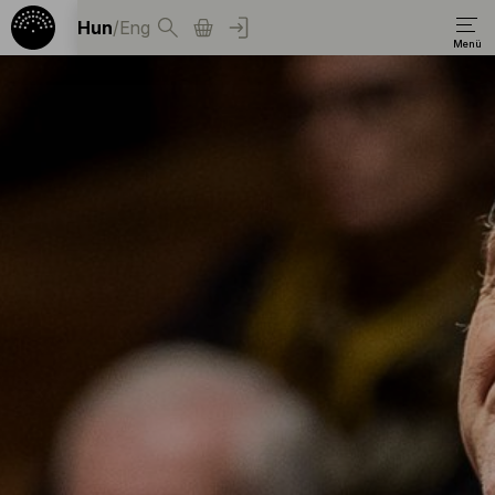
Hun
/
Eng