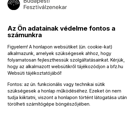
Vezényel
Fischer Iván
Az Ön adatainak védelme fontos a
Szólista
számunkra
Gerhild Romberger
(alt)
Figyelem! A honlapon websütiket (ún. cookie-kat)
alkalmazunk, amelyek szükségesek ahhoz, hogy
Közreműködik
folyamatosan fejleszthessük szolgáltatásainkat. Kérjük,
hogy az alkalmazott websütikről tájékozódjon a
bfz.hu
Nyíregyházi Cantemus Kórus
Websüti tájékoztatójából
!
Kórusvezető
Fontos: az ún. funkcionális vagy technikai sütik
szükségesek a honlap működéséhez. Ezeket ön nem
Szabó Dénes
tudja kiiktatni, viszont a honlapon történt látogatása után
törölheti számítógépe böngészőjében.
A koncerten játszó zenészek
További információ
Bérletek: Solti bérlet