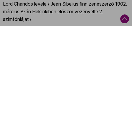
Lord Chandos levele / Jean Sibelius finn zeneszerző 1902.
március 8-án Helsinkiben először vezényelte 2.
szimfóniáját /
Gustav Klimt osztrák festő megfestette Emilie Louise Flöge
portréját / Magyarországon megalakult a Gyáriparosok
Országos Szövetsége (GYOSZ) / Scott Joplin amerikai
zeneszerző és zongorista megkomponálta The Entertainer
című klasszikus ragtime-ját
Kategóriák
:
Romantika