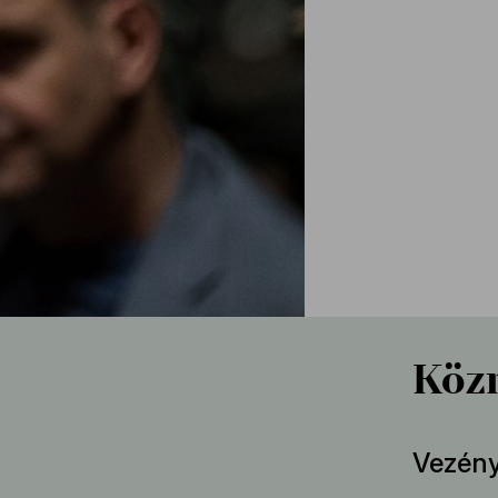
Köz
Vezény