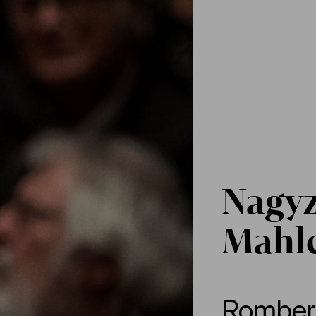
Nagyz
Mahl
Romber