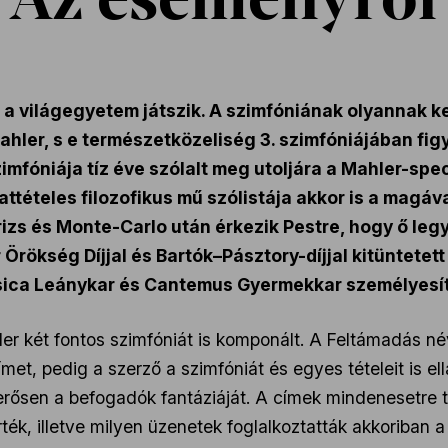
 világegyetem játszik. A szimfóniának olyannak kell
ahler, s e természetközeliség 3. szimfóniájában fi
mfóniája tíz éve szólalt meg utoljára a Mahler-speci
ttételes filozofikus mű szólistája akkor is a magá
rizs és Monte-Carlo után érkezik Pestre, hogy ő leg
rökség Díjjal és Bartók–Pásztory-díjjal kitüntetett 
usica Leánykar és Cantemus Gyermekkar személyesít
er két fontos szimfóniát is komponált. A Feltámadás né
et, pedig a szerző a szimfóniát és egyes tételeit is ellá
erősen a befogadók fantáziáját. A címek mindenesetre t
érték, illetve milyen üzenetek foglalkoztatták akkoriban 