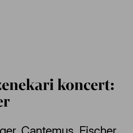
enekari koncert:
er
ger
,
Cantemus
,
Fischer