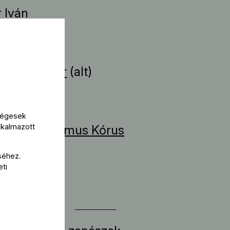
r Iván
a
d Romberger
(alt)
működik
kségesek
lkalmazott
yházi Cantemus Kórus
séhez.
ezető
eti
 Dénes