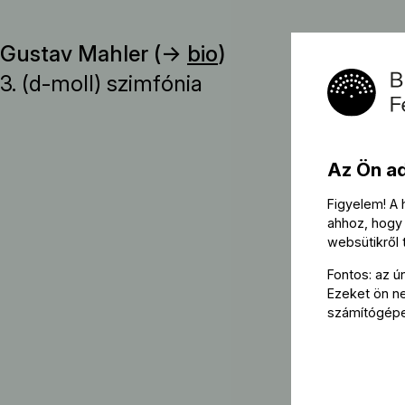
Gustav Mahler (→
bio
)
3. (d-moll) szimfónia
Az Ön a
Figyelem! A
ahhoz, hogy 
websütikről
Fontos: az ú
Ezeket ön nem
számítógép