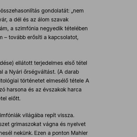
 összehasonlítás gondolatát: „nem
r, a dél és az álom szavak
lám, a szimfónia negyedik tételében
– tovább erősíti a kapcsolatot,
ése) ellátott terjedelmes első tétel
al a Nyári őrségváltást. (A darab
tológiai történetet elmesélő tétele A
ozó harsona és az évszakok harca
el előtt.
mfóniák világába repít vissza.
észet grimaszokat vágna és nyelvet
mesél nekünk. Ezen a ponton Mahler