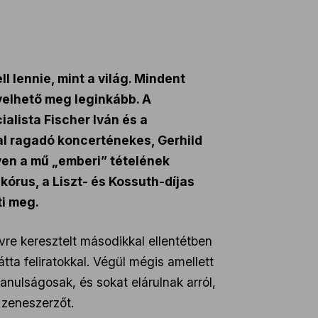
 lennie, mint a világ. Mindent
gyelhető meg leginkább. A
alista Fischer Iván és a
val ragadó koncerténekes, Gerhild
yen a mű „emberi” tételének
kórus, a Liszt- és Kossuth-díjas
i meg.
vre keresztelt másodikkal ellentétben
tta feliratokkal. Végül mégis amellett
anulságosak, és sokat elárulnak arról,
a zeneszerzőt.