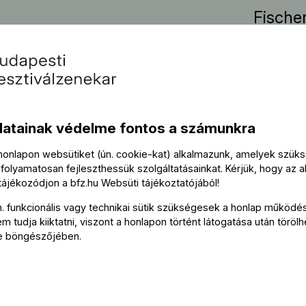
Fische
Szólist
Gerhil
datainak védelme fontos a számunkra
Közre
 honlapon websütiket (ún. cookie-kat) alkalmazunk, amelyek szü
folyamatosan fejleszthessük szolgáltatásainkat. Kérjük, hogy az a
Nyíreg
 tájékozódjon a
bfz.hu
Websüti tájékoztatójából
!
n. funkcionális vagy technikai sütik szükségesek a honlap működé
Kórusv
 tudja kiiktatni, viszont a honlapon történt látogatása után törölh
e böngészőjében.
Szabó