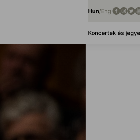
Hun
/
Eng
Koncertek és jegy