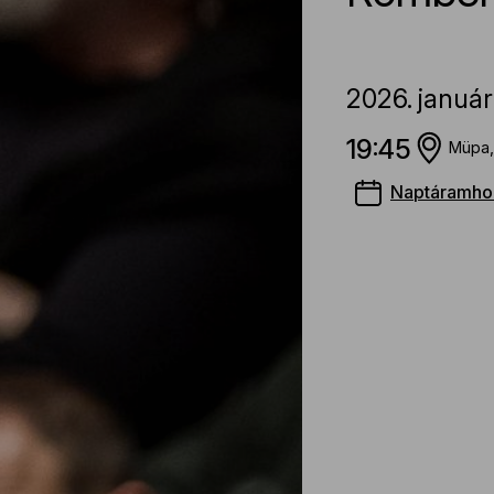
2026.
január
19:45
Müpa,
Naptáramho