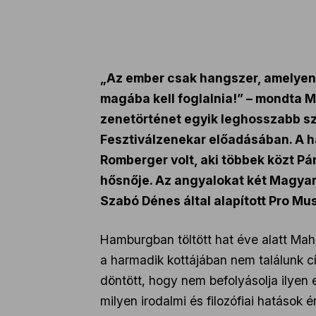
„Az ember csak hangszer, amelyen a
magába kell foglalnia!” – mondta M
zenetörténet egyik leghosszabb szi
Fesztiválzenekar előadásában. A ha
Romberger volt, aki többek közt Pá
hősnője. Az angyalokat két Magyar Ö
Szabó Dénes által alapított Pro M
Hamburgban töltött hat éve alatt Mahl
a harmadik kottájában nem találunk cím
döntött, hogy nem befolyásolja ilyen 
milyen irodalmi és filozófiai hatások 