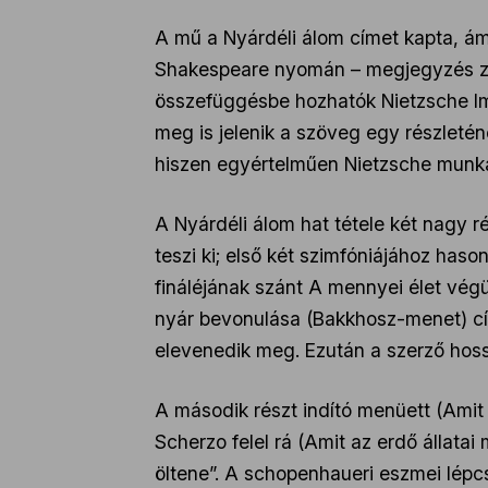
A mű a Nyárdéli álom címet kapta, ám
Shakespeare nyomán – megjegyzés zen
összefüggésbe hozhatók Nietzsche Imi
meg is jelenik a szöveg egy részleté
hiszen egyértelműen Nietzsche munkáj
A Nyárdéli álom hat tétele két nagy ré
teszi ki; első két szimfóniájához haso
fináléjának szánt A mennyei élet végül
nyár bevonulása (Bakkhosz-menet) cí
elevenedik meg. Ezután a szerző hossza
A második részt indító menüett (Amit
Scherzo felel rá (Amit az erdő állat
öltene”. A schopenhaueri eszmei lép