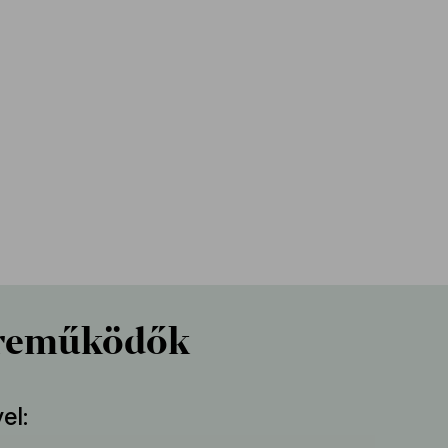
reműködők
el