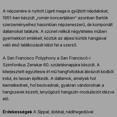
A népzenére is nyitott Ligeti maga is gyűjtött népdalokat,
1951-ben készült „román koncertjében” azonban Bartók
szerzeményeihez hasonlóan népzeneszerű, de komponált
dallamokat találunk. A szünet nélküli négytételes műben
gyermekkori emlékeit, köztük az alpesi kürtök hangjával
való első találkozását idézi fel a szerző.
A San Francisco Polyphony a San Franciscó-i
Szimfonikus Zenekar 60. születésnapjára készült. A
kiterjesztett együttesre írt mű hangfoltokkal ábrázolt ködből
indul, és lassan építkezik. A dallamok, amelyek hol
kiemelkednek, hol beolvadnak, gyakran vándorolnak a
hangszerek között, lenyűgöző hangszín-modulációt idézve
elő.
Érdekességek
A Síppal, dobbal, nádihegedűvel