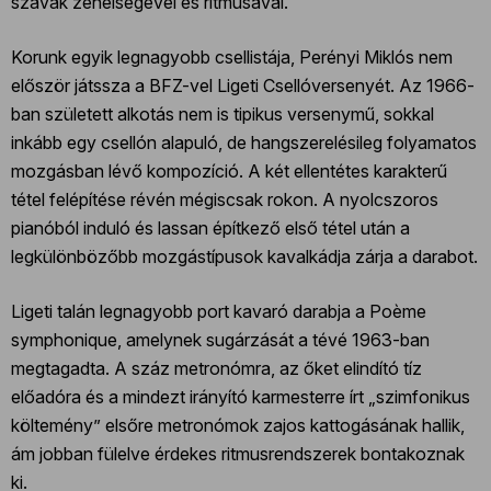
szavak zeneiségével és ritmusával.
Korunk egyik legnagyobb csellistája, Perényi Miklós nem
először játssza a BFZ-vel Ligeti Csellóversenyét. Az 1966-
ban született alkotás nem is tipikus versenymű, sokkal
inkább egy csellón alapuló, de hangszerelésileg folyamatos
mozgásban lévő kompozíció. A két ellentétes karakterű
tétel felépítése révén mégiscsak rokon. A nyolcszoros
pianóból induló és lassan építkező első tétel után a
legkülönbözőbb mozgástípusok kavalkádja zárja a darabot.
Ligeti talán legnagyobb port kavaró darabja a Poème
symphonique, amelynek sugárzását a tévé 1963-ban
megtagadta. A száz metronómra, az őket elindító tíz
előadóra és a mindezt irányító karmesterre írt „szimfonikus
költemény” elsőre metronómok zajos kattogásának hallik,
ám jobban fülelve érdekes ritmusrendszerek bontakoznak
ki.