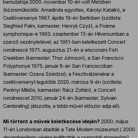
bemutatója 2000. november 10-én volt Metzben
(közreműködők: Amadinda együttes, Károlyi Katalin), a
Csellóversenyé 1967. április 19-én Berlinben (szólista:
Siegfried Palm, karmester: Henryk Czyż), a Poème
symphonique-é 1963. szeptember 13-án Hilversumban a
szerző vezényletével, az 1951-ben keletkezett Concert
românescé 1971. augusztus 21-én a wisconsini Fish
Creekben (karmester: Thor Johnson), a San Francisco
Polyphonyé 1975. január 8-án San Franciscóban
(karmester: Ozava Szeidzsi); a Fesztiválzenekar a
csellóversenyt legutóbb 2020. március 9-én (szólista:
Perényi Miklós, karmester: Rácz Zoltán), a Concert
românescet 2010. január 24-én (karmester: Sylvain
Cambreling) játszotta, a többi művet először adja elő.
Mi történt a művek keletkezése idején?
2000. május
11-én Londonban átadták a Tate Modern múzeumot / 2000
decemberében végleg leállították a csernobili atomerőmű