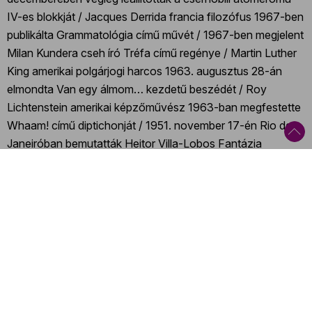
IV-es blokkját / Jacques Derrida francia filozófus 1967-ben
publikálta Grammatológia című művét / 1967-ben megjelent
Milan Kundera cseh író Tréfa című regénye / Martin Luther
King amerikai polgárjogi harcos 1963. augusztus 28-án
elmondta Van egy álmom… kezdetű beszédét / Roy
Lichtenstein amerikai képzőművész 1963-ban megfestette
Whaam! című diptichonját / 1951. november 17-én Rio de
Janeiróban bemutatták Heitor Villa-Lobos Fantázia
szaxofonra, három kürtre és vonósokra című
kompozícióját / 1951-ben megjelent Hannah Arendt német
zsidó származású amerikai filozófus A totalitarizmus
gyökerei című műve / 1975-ben Margaret Thatcher lett a
brit Konzervatív Párt elnöke / 1975-ben megjelent Michel
Foucault francia filozófus Felügyelet és büntetés. A börtön
története című műve