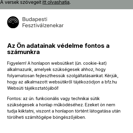
A versek szövegeit
itt olvashatja
.
Csellóverseny
szünet
Ligeti György (→
bio
)
:
Poème symphonique
Az Ön adatainak védelme fontos a
számunkra
Concert Românesc
Figyelem! A honlapon websütiket (ún. cookie-kat)
San Francisco Polyphony
alkalmazunk, amelyek szükségesek ahhoz, hogy
folyamatosan fejleszthessük szolgáltatásainkat. Kérjük,
hogy az alkalmazott websütikről tájékozódjon a
bfz.hu
Websüti tájékoztatójából
!
Közreműködők
Fontos: az ún. funkcionális vagy technikai sütik
szükségesek a honlap működéséhez. Ezeket ön nem
Vezényel
tudja kiiktatni, viszont a honlapon történt látogatása után
Rácz Zoltán
törölheti számítógépe böngészőjében.
Szólista