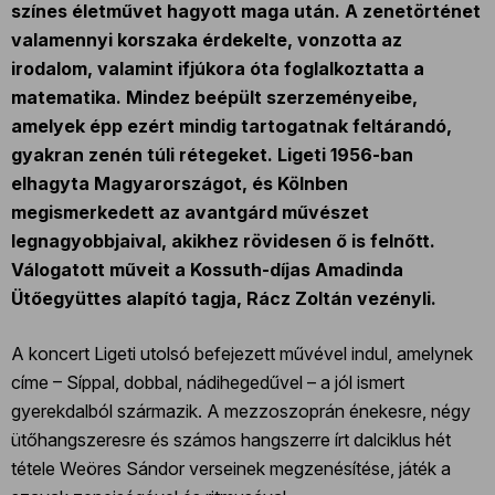
színes életművet hagyott maga után. A zenetörténet
valamennyi korszaka érdekelte, vonzotta az
irodalom, valamint ifjúkora óta foglalkoztatta a
matematika. Mindez beépült szerzeményeibe,
amelyek épp ezért mindig tartogatnak feltárandó,
gyakran zenén túli rétegeket. Ligeti 1956-ban
elhagyta Magyarországot, és Kölnben
megismerkedett az avantgárd művészet
legnagyobbjaival, akikhez rövidesen ő is felnőtt.
Válogatott műveit a Kossuth-díjas Amadinda
Ütőegyüttes alapító tagja, Rácz Zoltán vezényli.
A koncert Ligeti utolsó befejezett művével indul, amelynek
címe – Síppal, dobbal, nádihegedűvel – a jól ismert
gyerekdalból származik. A mezzoszoprán énekesre, négy
ütőhangszeresre és számos hangszerre írt dalciklus hét
tétele Weöres Sándor verseinek megzenésítése, játék a