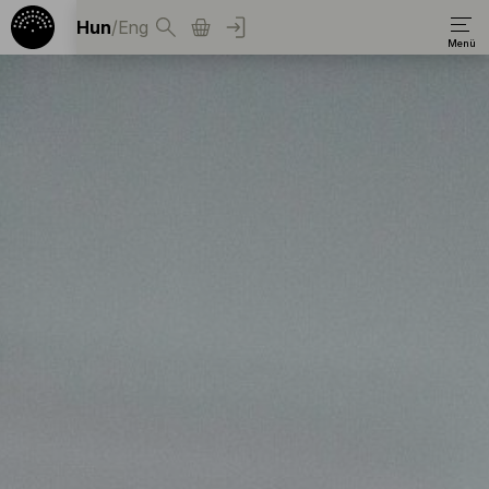
Hun
/
Eng