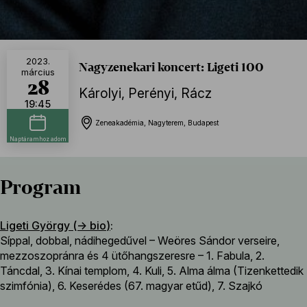
2023.
Nagyzenekari koncert: Ligeti 100
március
28
Károlyi
,
Perényi
,
Rácz
19:45
Zeneakadémia, Nagyterem, Budapest
Naptáramhoz adom
Program
Ligeti György (→
bio
)
:
Síppal, dobbal, nádihegedűvel – Weöres Sándor verseire,
mezzoszopránra és 4 ütőhangszeresre – 1. Fabula, 2.
Táncdal, 3. Kínai templom, 4. Kuli, 5. Alma álma (Tizenkettedik
szimfónia), 6. Keserédes (67. magyar etűd), 7. Szajkó