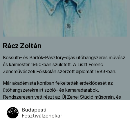
Rácz Zoltán
Kossuth- és Bartók-Pásztory-díjas ütőhangszeres művész
és karmester 1960-ban született. A Liszt Ferenc
Zeneművészeti Főiskolán szerzett diplomát 1983-ban.
Már akadémista korában felkeltették érdeklődését az
ütőhangszerekre írt szóló- és kamaradarabok.
Rendszeresen vett részt az Új Zenei Stúdió műsorain, és
számos új darabot mutatott be koncerteken és
lemezfelvételeken.
1984-ben megalapította az Amadinda Ütőegyüttest,
amelynek azóta is művészeti vezetője, és amely a világ