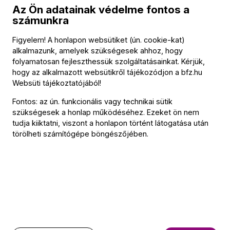
Az Ön adatainak védelme fontos a
egyik legismertebb ütőegyüttese. Rácz Zoltán
számunkra
karmesterként is tevékeny, rendszeresen vezényli az
UMZE együttesét, érdeklődésének homlokterében a kortárs
Figyelem! A honlapon websütiket (ún. cookie-kat)
zene áll.
alkalmazunk, amelyek szükségesek ahhoz, hogy
folyamatosan fejleszthessük szolgáltatásainkat. Kérjük,
hogy az alkalmazott websütikről tájékozódjon a
bfz.hu
Websüti tájékoztatójából
!
Fontos: az ún. funkcionális vagy technikai sütik
Kapcsolat
szükségesek a honlap működéséhez. Ezeket ön nem
tudja kiiktatni, viszont a honlapon történt látogatása után
Kapcsolat
törölheti számítógépe böngészőjében.
Székhely és számlázási cím:
1034 Budapest,
Selmeci utca 14–16.
Postacím:
1300 Budapest,
Pf. 47
Jegyiroda címe:
1036 Budapest,
Nagyszombat utca 1.