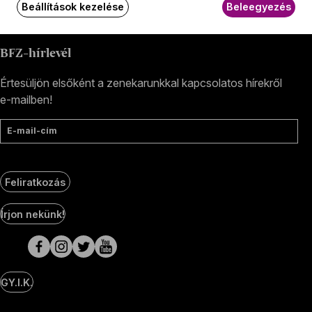
+36 1 489 4330
Beállítások kezelése
Beleegyezés
BFZ-hírlevél
Értesüljön elsőként a zenekarunkkal kapcsolatos hírekről
e-mailben!
E-mail-cím
Feliratkozás
Social
Írjon nekünk!
Media
oldalak
GY.I.K.