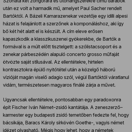
Szonáta két zongorára és ütőhangszerekre című darabok
után ez volt a harmadik mű, amelyet Paul Sacher rendelt
Bartóktól. A Bázeli Kamarazenekar vezetője egy idilli alpesi
házat is felajánlott a szerzőnek a komponáláshoz, aki így
bő két hét alatt el is készült. A cím eleve erősen
kapaszkodik a klasszikuszenei gyökerekbe, de Bartók a
formával is a múlt előtt tisztelgett: a szólistacsoport és a
zenekar párbeszédén alapuló concerto grosso műfaját
ötvözte saját stílusával. Az ellentétekre, hirtelen
kontrasztokra épülő nyitótétel után a közelgő háború
vízióját magán viselő adagio szól, végül Bartóktól váratlanul
vidám, természetesen magyaros finálé zárja a művet.
Ugyancsak ellentétekre, pontosabban egy paradoxonra
épít Fischer Iván Német–zsidó kantátája. A zeneszerző–
karmester egy budapesti zsidó temetőben fedezte fel, hogy
bácsikája, Baracs Károly sírkövén Goethe-, vagyis német
idézet olvasható. Mégis hogy lehet, hogy a németek