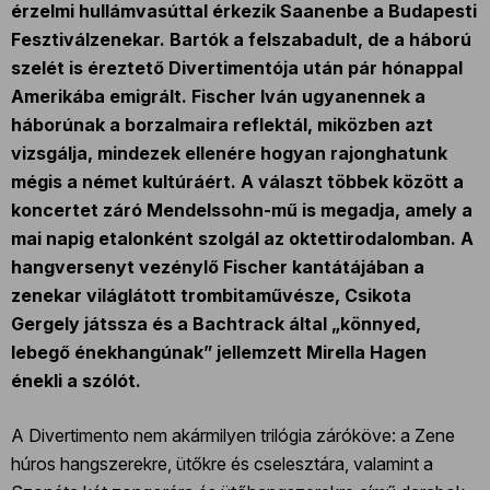
érzelmi hullámvasúttal érkezik Saanenbe a Budapesti
Fesztiválzenekar. Bartók a felszabadult, de a háború
szelét is éreztető Divertimentója után pár hónappal
Amerikába emigrált. Fischer Iván ugyanennek a
háborúnak a borzalmaira reflektál, miközben azt
vizsgálja, mindezek ellenére hogyan rajonghatunk
mégis a német kultúráért. A választ többek között a
koncertet záró Mendelssohn-mű is megadja, amely a
mai napig etalonként szolgál az oktettirodalomban. A
hangversenyt vezénylő Fischer kantátájában a
zenekar világlátott trombitaművésze, Csikota
Gergely játssza és a Bachtrack által „könnyed,
lebegő énekhangúnak” jellemzett Mirella Hagen
énekli a szólót.
A Divertimento nem akármilyen trilógia záróköve: a Zene
húros hangszerekre, ütőkre és cselesztára, valamint a