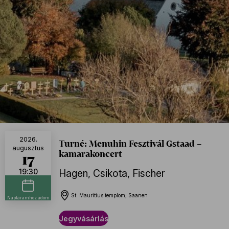
2026.
Turné: Menuhin Fesztivál Gstaad –
augusztus
kamarakoncert
17
19:30
Hagen
,
Csikota
,
Fischer
St. Mauritius templom, Saanen
Naptáramhoz adom
Jegyvásárlás