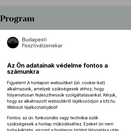
Program
Bartók Béla (→
bio
)
Divertimento, Sz 113, BB 118
Fischer Iván
Német–zsidó kantáta
Az Ön adatainak védelme fontos a
Felix Mendelssohn-Bartholdy (→
bio
)
számunkra
Esz-dúr vonósoktett, Op. 20
Figyelem! A honlapon websütiket (ún. cookie-kat)
alkalmazunk, amelyek szükségesek ahhoz, hogy
folyamatosan fejleszthessük szolgáltatásainkat. Kérjük,
hogy az alkalmazott websütikről tájékozódjon a
bfz.hu
Közreműködők
Websüti tájékoztatójából
!
Vezényel
Fontos: az ún. funkcionális vagy technikai sütik
szükségesek a honlap működéséhez. Ezeket ön nem
Fischer Iván
tudja kiiktatni, viszont a honlapon történt látogatása után