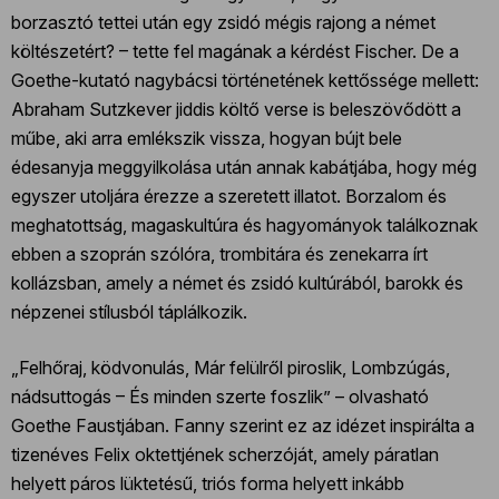
borzasztó tettei után egy zsidó mégis rajong a német
költészetért? – tette fel magának a kérdést Fischer. De a
Goethe-kutató nagybácsi történetének kettőssége mellett:
Abraham Sutzkever jiddis költő verse is beleszövődött a
műbe, aki arra emlékszik vissza, hogyan bújt bele
édesanyja meggyilkolása után annak kabátjába, hogy még
egyszer utoljára érezze a szeretett illatot. Borzalom és
meghatottság, magaskultúra és hagyományok találkoznak
ebben a szoprán szólóra, trombitára és zenekarra írt
kollázsban, amely a német és zsidó kultúrából, barokk és
népzenei stílusból táplálkozik.
„Felhőraj, ködvonulás, Már felülről piroslik, Lombzúgás,
nádsuttogás – És minden szerte foszlik” – olvasható
Goethe Faustjában. Fanny szerint ez az idézet inspirálta a
tizenéves Felix oktettjének scherzóját, amely páratlan
helyett páros lüktetésű, triós forma helyett inkább