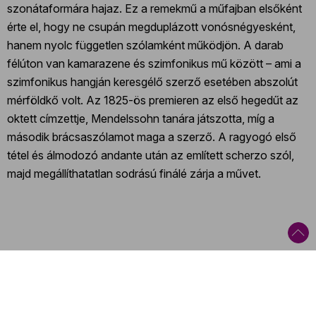
szonátaformára hajaz. Ez a remekmű a műfajban elsőként
érte el, hogy ne csupán megduplázott vonósnégyesként,
hanem nyolc független szólamként működjön. A darab
félúton van kamarazene és szimfonikus mű között – ami a
szimfonikus hangján keresgélő szerző esetében abszolút
mérföldkő volt. Az 1825-ös premieren az első hegedűt az
oktett címzettje, Mendelssohn tanára játszotta, míg a
második brácsaszólamot maga a szerző. A ragyogó első
tétel és álmodozó andante után az említett scherzo szól,
majd megállíthatatlan sodrású finálé zárja a művet.
Kategóriák
:
Turné
,
Fesztivál
,
Kamarazene
,
Romantika
,
20-21. század