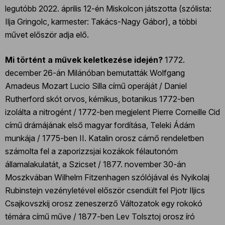
legutóbb 2022. április 12-én Miskolcon játszotta (szólista:
Ilja Gringolc, karmester: Takács-Nagy Gábor), a többi
művet először adja elő.
Mi történt a művek keletkezése idején?
1772.
december 26-án Milánóban bemutatták Wolfgang
Amadeus Mozart Lucio Silla című operáját / Daniel
Rutherford skót orvos, kémikus, botanikus 1772-ben
izolálta a nitrogént / 1772-ben megjelent Pierre Corneille Cid
című drámájának első magyar fordítása, Teleki Ádám
munkája / 1775-ben II. Katalin orosz cárnő rendeletben
számolta fel a zaporizzsjai kozákok félautonóm
államalakulatát, a Szicset / 1877. november 30-án
Moszkvában Wilhelm Fitzenhagen szólójával és Nyikolaj
Rubinstejn vezényletével először csendült fel Pjotr Iljics
Csajkovszkij orosz zeneszerző Változatok egy rokokó
témára című műve / 1877-ben Lev Tolsztoj orosz író