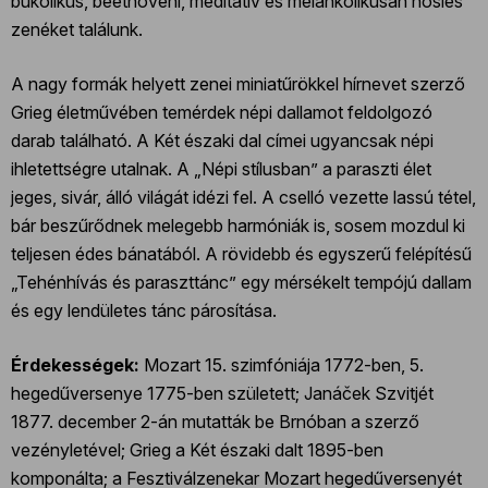
bukolikus, beethoveni, meditatív és melankolikusan hősies
zenéket találunk.
A nagy formák helyett zenei miniatűrökkel hírnevet szerző
Grieg életművében temérdek népi dallamot feldolgozó
darab található. A Két északi dal címei ugyancsak népi
ihletettségre utalnak. A „Népi stílusban” a paraszti élet
jeges, sivár, álló világát idézi fel. A cselló vezette lassú tétel,
bár beszűrődnek melegebb harmóniák is, sosem mozdul ki
teljesen édes bánatából. A rövidebb és egyszerű felépítésű
„Tehénhívás és paraszttánc” egy mérsékelt tempójú dallam
és egy lendületes tánc párosítása.
Érdekességek:
Mozart 15. szimfóniája 1772-ben, 5.
hegedűversenye 1775-ben született; Janáček Szvitjét
1877. december 2-án mutatták be Brnóban a szerző
vezényletével; Grieg a Két északi dalt 1895-ben
komponálta; a Fesztiválzenekar Mozart hegedűversenyét