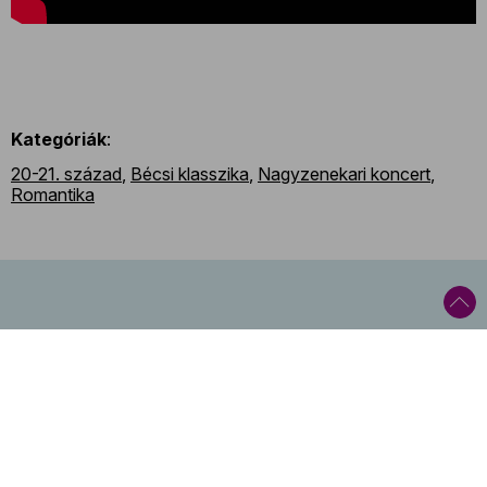
Kategóriák
:
20-21. század
,
Bécsi klasszika
,
Nagyzenekari koncert
,
Romantika
Közelgő események