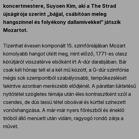
koncertmestere, Suyoen Kim, aki a The Strad
újságírója szerint „bájjal, csábítóan meleg
hangszínnel és folyékony dallamívekkel” játszik
Mozartot.
Tizenhat évesen komponált 15. szimfóniájában Mozart
komolyabb hangot ütött meg, mint előző, 1771-es olasz
körútjáról visszatérve elsőként írt A-dúr darabjában. Bár
csak két hónap telt el a két mű között, a G-dúr szimfónia
mégis sok szempontból szabályosabb, tempókezelését
tekintve azonban merészebb elődjénél. A páratlan lüktetésű
nyitótétel szögletes témája után éles kontrasztként szól a
csendes, de dús lassú tétel oboával és kürttel színezett
vonóshangzása. A már-már nyers főrészből és éneklő
trióból álló menüett után vidám, ragyogó rondó zárja a
művet.