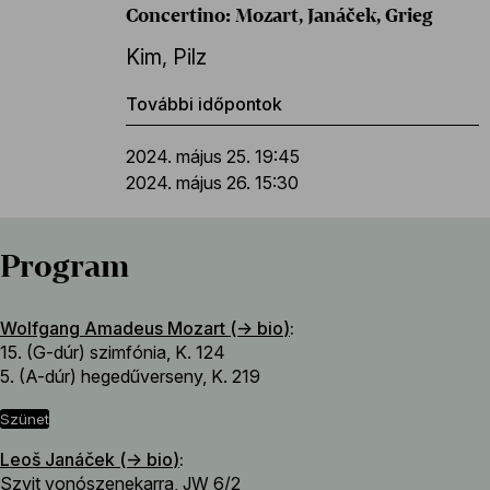
Concertino: Mozart, Janáček, Grieg
Kim
,
Pilz
További időpontok
2024. május 25. 19:45
2024. május 26. 15:30
Program
Wolfgang Amadeus Mozart (→
bio
)
:
15. (G-dúr) szimfónia, K. 124
5. (A-dúr) hegedűverseny, K. 219
szünet
Leoš Janáček (→
bio
)
:
Szvit vonószenekarra, JW 6/2