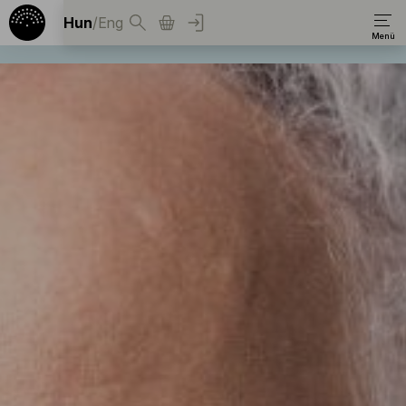
Hun
/
Eng