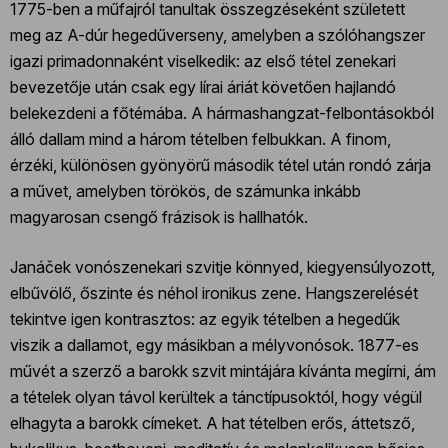
1775-ben a műfajról tanultak összegzéseként született
meg az A-dúr hegedűverseny, amelyben a szólóhangszer
igazi primadonnaként viselkedik: az első tétel zenekari
bevezetője után csak egy lírai áriát követően hajlandó
belekezdeni a főtémába. A hármashangzat-felbontásokból
álló dallam mind a három tételben felbukkan. A finom,
érzéki, különösen gyönyörű második tétel után rondó zárja
a művet, amelyben törökös, de számunka inkább
magyarosan csengő frázisok is hallhatók.
Janáček vonószenekari szvitje könnyed, kiegyensúlyozott,
elbűvölő, őszinte és néhol ironikus zene. Hangszerelését
tekintve igen kontrasztos: az egyik tételben a hegedűk
viszik a dallamot, egy másikban a mélyvonósok. 1877-es
művét a szerző a barokk szvit mintájára kívánta megírni, ám
a tételek olyan távol kerültek a tánctípusoktól, hogy végül
elhagyta a barokk címeket. A hat tételben erős, áttetsző,