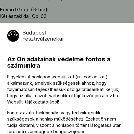
Edvard Grieg (→
bio
)
:
Két északi dal, Op. 63
Közreműködők
Koncertmester
Az Ön adatainak védelme fontos a
számunkra
Pilz János
Figyelem! A honlapon websütiket (ún. cookie-kat)
Szólista
alkalmazunk, amelyek szükségesek ahhoz, hogy
folyamatosan fejleszthessük szolgáltatásainkat. Kérjük,
Suyoen Kim
(hegedű)
hogy az alkalmazott websütikről tájékozódjon a
bfz.hu
Websüti tájékoztatójából
!
A koncerten játszó zenészek
Fontos: az ún. funkcionális vagy technikai sütik
szükségesek a honlap működéséhez. Ezeket ön nem
További információ
tudja kiiktatni, viszont a honlapon történt látogatása után
törölheti számítógépe böngészőjében.