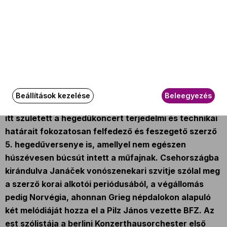
Az esemény körülbelül 150 perc hosszúságú.
Az eseményről
A kamarazenekari művekből szemezgető Concertino
sorozat ezúttal északra tartó zenei expedíciót indít.
A kezdőállomás Salzburg: második olasz útjáról
Beállítások kezelése
Beleegyezés
hazatérve Mozart itt komponálta 15. szimfóniáját, és
itt született a hegedűkoncert terjedelmi és technikai
határait fokozatosan felfedező és feszegető szerző
5. hegedűversenye is, amellyel nem egészen
húszévesen búcsút intett a műfajnak. Csehországba
kirándulva Janáček vonószenekari szvitje szólal meg
a szerző korai alkotói periódusából, a végállomás
pedig Norvégia, ahonnan Grieg népdalokon alapuló
két melódiáját hozza el a Pilz János vezette BFZ. Az
est szólistája a berlini Konzerthausorchester első