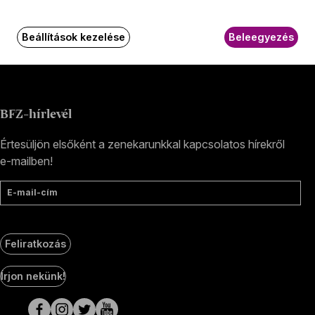
Pf. 47
Jegyiroda címe:
1036 Budapest,
Beállítások kezelése
Beleegyezés
Nagyszombat utca 1.
+36 1 489 4330
BFZ-hírlevél
Értesüljön elsőként a zenekarunkkal kapcsolatos hírekről
e-mailben!
E-mail-cím
Feliratkozás
Social
Írjon nekünk!
Media
oldalak