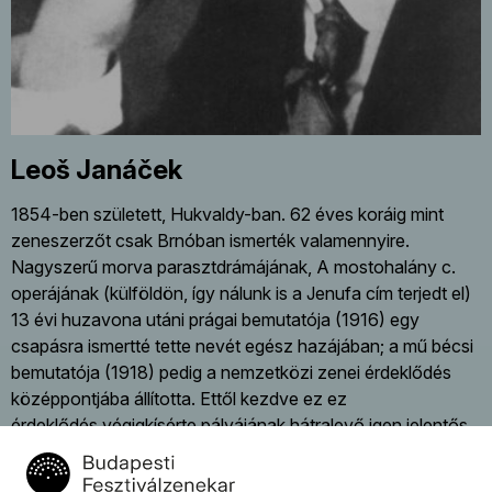
Leoš Janáček
1854-ben született, Hukvaldy-ban. 62 éves koráig mint
zeneszerzőt csak Brnóban ismerték valamennyire.
Nagyszerű morva parasztdrámájának, A mostohalány c.
operájának (külföldön, így nálunk is a Jenufa cím terjedt el)
13 évi huzavona utáni prágai bemutatója (1916) egy
csapásra ismertté tette nevét egész hazájában; a mű bécsi
bemutatója (1918) pedig a nemzetközi zenei érdeklődés
középpontjába állította. Ettől kezdve ez ez
érdeklődés végigkísérte pályájának hátralevő igen jelentős
tíz évét. Művészetének legfőbb forrása a rendkívül gazdag
morva népzene. Bár maga is gyűjtött, kiadott és