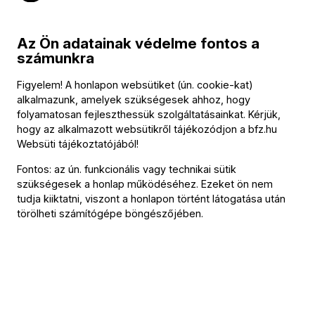
feldolgozott morva népdalokat, művészetében a népi
ihletettség nem népdalidézetek formájában jelentkezik,
Az Ön adatainak védelme fontos a
hanem szűkebb hazája zenéjének és beszédmódjának
számunkra
sajátos lejtésében és a formálás mozaikszerű
töredezettségében. Alapvető drámai vénája a színpadi
Figyelem! A honlapon websütiket (ún. cookie-kat)
zenében találta meg legtermészetesebben kifejezési
alkalmazunk, amelyek szükségesek ahhoz, hogy
formáját. A modern opera egyik legnagyobb úttörője és
folyamatosan fejleszthessük szolgáltatásainkat. Kérjük,
egyben mestere.
hogy az alkalmazott websütikről tájékozódjon a
bfz.hu
Websüti tájékoztatójából
!
Fontos: az ún. funkcionális vagy technikai sütik
szükségesek a honlap működéséhez. Ezeket ön nem
tudja kiiktatni, viszont a honlapon történt látogatása után
Kapcsolat
törölheti számítógépe böngészőjében.
Kapcsolat
Székhely és számlázási cím:
1034 Budapest,
Selmeci utca 14–16.
Postacím:
1300 Budapest,