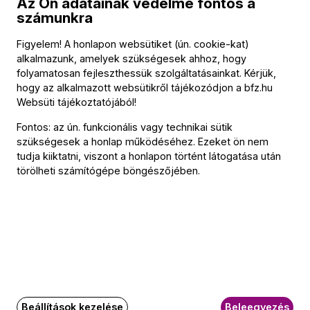
Az Ön adatainak védelme fontos a
számunkra
Szólista
Bogányi Bence
(fagott)
Figyelem! A honlapon websütiket (ún. cookie-kat)
alkalmazunk, amelyek szükségesek ahhoz, hogy
folyamatosan fejleszthessük szolgáltatásainkat. Kérjük,
A koncerten játszó zenészek
hogy az alkalmazott websütikről tájékozódjon a
bfz.hu
Websüti tájékoztatójából
!
További információ
Fontos: az ún. funkcionális vagy technikai sütik
szükségesek a honlap működéséhez. Ezeket ön nem
Az esemény körülbelül 150 perc hosszúságú.
tudja kiiktatni, viszont a honlapon történt látogatása után
törölheti számítógépe böngészőjében.
Az eseményről
Ha csak egyetlen fagottost hallgathatna egész
további életében, az ő lenne – vallott Bogányi Bence
játékáról a The Spectator újságírója. A
Fesztiválzenekar művésze ezúttal Jean Françaix
ritkán hallható versenyművének szólóját játssza. A
Beállítások kezelése
Beleegyezés