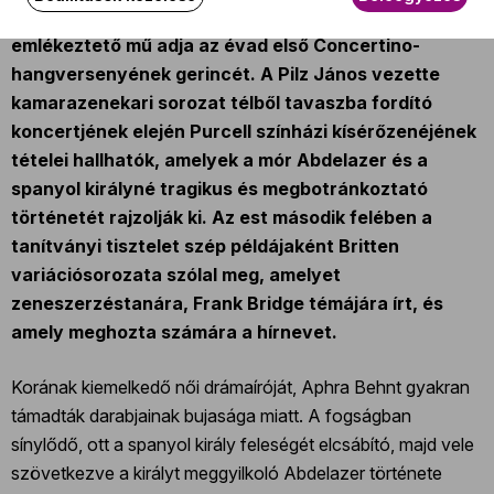
könnyen fogyasztható, hol tangóra, hol ragtime-ra
emlékeztető mű adja az évad első Concertino-
hangversenyének gerincét. A Pilz János vezette
kamarazenekari sorozat télből tavaszba fordító
koncertjének elején Purcell színházi kísérőzenéjének
tételei hallhatók, amelyek a mór Abdelazer és a
spanyol királyné tragikus és megbotránkoztató
történetét rajzolják ki. Az est második felében a
tanítványi tisztelet szép példájaként Britten
variációsorozata szólal meg, amelyet
zeneszerzéstanára, Frank Bridge témájára írt, és
amely meghozta számára a hírnevet.
Korának kiemelkedő női drámaíróját, Aphra Behnt gyakran
támadták darabjainak bujasága miatt. A fogságban
sínylődő, ott a spanyol király feleségét elcsábító, majd vele
szövetkezve a királyt meggyilkoló Abdelazer története