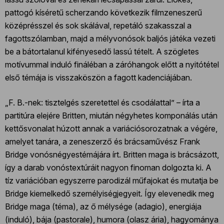
pattogó kíséretű scherzando következik filmzeneszerű
középrésszel és sok skálával, repetáló szakasszal a
fagottszólamban, majd a mélyvonósok baljós játéka vezeti
be a bátortalanul kifényesedő lassú tételt. A szögletes
motívummal induló fináléban a záróhangok előtt a nyitótétel
első témája is visszaköszön a fagott kadenciájában.
„F. B.-nek: tisztelgés szeretettel és csodálattal” – írta a
partitúra elejére Britten, miután négyhetes komponálás után
kettősvonalat húzott annak a variációsorozatnak a végére,
amelyet tanára, a zeneszerző és brácsaművész Frank
Bridge vonósnégyestémájára írt. Britten maga is brácsázott,
így a darab vonóstextúráit nagyon finoman dolgozta ki. A
tíz variációban egyszerre parodizál műfajokat és mutatja be
Bridge kiemelkedő személyiségjegyeit. Így elevenedik meg
Bridge maga (téma), az ő mélysége (adagio), energiája
(induló), bája (pastorale), humora (olasz ária), hagyománya