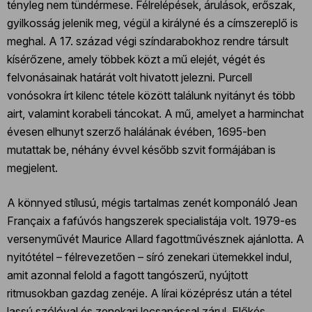
tényleg nem tündérmese. Félrelépések, árulások, erőszak,
gyilkosság jelenik meg, végül a királyné és a címszereplő is
meghal. A 17. század végi színdarabokhoz rendre társult
kísérőzene, amely többek közt a mű elejét, végét és
felvonásainak határát volt hivatott jelezni. Purcell
vonósokra írt kilenc tétele között találunk nyitányt és több
airt, valamint korabeli táncokat. A mű, amelyet a harminchat
évesen elhunyt szerző halálának évében, 1695-ben
mutattak be, néhány évvel később szvit formájában is
megjelent.
A könnyed stílusú, mégis tartalmas zenét komponáló Jean
Françaix a fafúvós hangszerek specialistája volt. 1979-es
versenyművét Maurice Allard fagottművésznek ajánlotta. A
nyitótétel – félrevezetően – síró zenekari ütemekkel indul,
amit azonnal felold a fagott tangószerű, nyújtott
ritmusokban gazdag zenéje. A lírai középrész után a tétel
lassú szólóval és zenekari lecsapással zárul. Előkés,