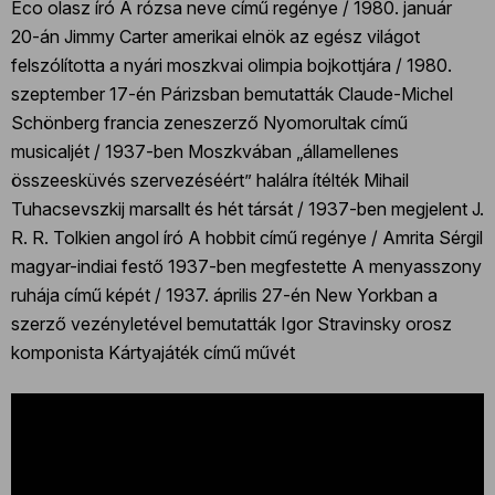
Eco olasz író A rózsa neve című regénye / 1980. január
20-án Jimmy Carter amerikai elnök az egész világot
felszólította a nyári moszkvai olimpia bojkottjára / 1980.
szeptember 17-én Párizsban bemutatták Claude-Michel
Schönberg francia zeneszerző Nyomorultak című
musicaljét / 1937-ben Moszkvában „államellenes
összeesküvés szervezéséért” halálra ítélték Mihail
Tuhacsevszkij marsallt és hét társát / 1937-ben megjelent J.
R. R. Tolkien angol író A hobbit című regénye / Amrita Sérgil
magyar-indiai festő 1937-ben megfestette A menyasszony
ruhája című képét / 1937. április 27-én New Yorkban a
szerző vezényletével bemutatták Igor Stravinsky orosz
komponista Kártyajáték című művét