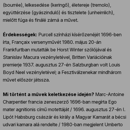
(bourrée), lelkesedése (keringő), életereje (tremolo),
együttérzése (gyászinduló) és tisztelete (unheimlich),
mielőtt fúga és finálé zárná a művet.
Érdekességek:
Purcell színházi kísérőzenéjét 1696-ben
írta, Françaix versenyművét 1980. május 20-án
Frankfurtban mutatták be Horst Winter szólójával és
Stanislav Macura vezényletével, Britten Variációinak
premierje 1937. augusztus 27-én Salzburgban volt Louis
Boyd Neel vezényletével; a Fesztiválzenekar mindhárom
művet először játssza.
Mi történt a művek keletkezése idején?
Marc-Antoine
Charpentier francia zeneszerző 1696-ban megírta Ego
mater agnitionis című motettáját / 1696. augusztus 27-én I.
Lipót Habsburg császár és király a Magyar Kamarát a bécsi
udvari kamara alá rendelte / 1980-ban megjelent Umberto