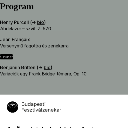
Program
Henry Purcell (→
bio
)
Abdelazer – szvit, Z. 570
Jean Françaix
Versenymű fagottra és zenekarra
szünet
Benjamin Britten (→
bio
)
Variációk egy Frank Bridge-témára, Op. 10
Közreműködők
Koncertmester
Pilz János