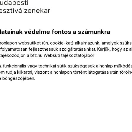
Szólist
Daniel
datainak védelme fontos a számunkra
n der Nacht”) – a
Tová
 honlapon websütiket (ún. cookie-kat) alkalmazunk, amelyek szü
folyamatosan fejleszthessük szolgáltatásainkat. Kérjük, hogy az a
 tájékozódjon a
bfz.hu
Websüti tájékoztatójából
!
n. funkcionális vagy technikai sütik szükségesek a honlap működé
Az ese
 tudja kiiktatni, viszont a honlapon történt látogatása után törölh
e böngészőjében.