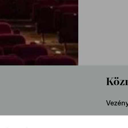
Köz
Vezény
Fische