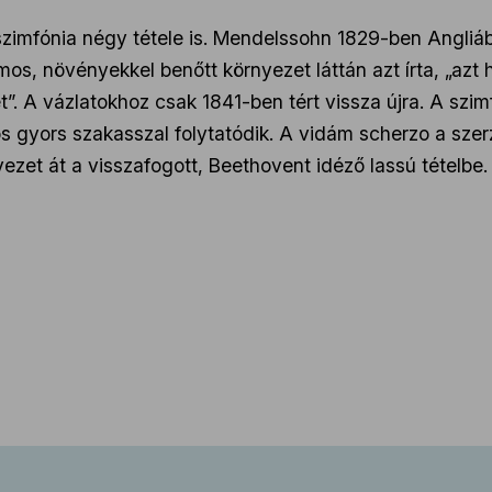
 szimfónia négy tétele is. Mendelssohn 1829-ben Angliáb
os, növényekkel benőtt környezet láttán azt írta, „azt
”. A vázlatokhoz csak 1841-ben tért vissza újra. A szi
s gyors szakasszal folytatódik. A vidám scherzo a szer
vezet át a visszafogott, Beethovent idéző lassú tételbe