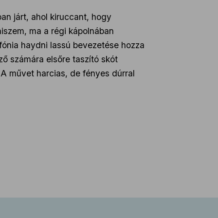
an járt, ahol kiruccant, hogy
 hiszem, ma a régi kápolnában
mfónia haydni lassú bevezetése hozza
ző számára elsőre taszító skót
. A művet harcias, de fényes dúrral