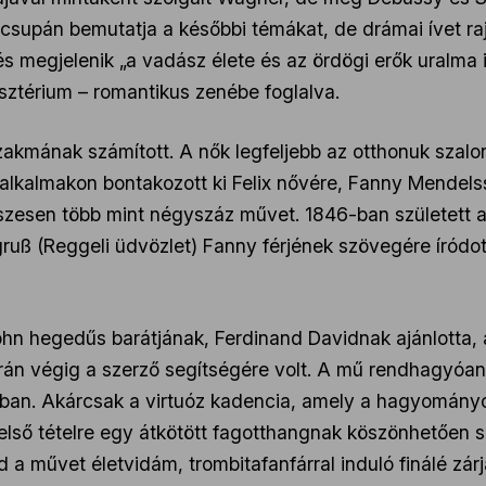
 csupán bemutatja a későbbi témákat, de drámai ívet ra
s megjelenik „a vadász élete és az ördögi erők uralma 
isztérium – romantikus zenébe foglalva.
zakmának számított. A nők legfeljebb az otthonuk szal
alkalmakon bontakozott ki Felix nővére, Fanny Mendels
szesen több mint négyszáz művet. 1846-ban született 
gruß (Reggeli üdvözlet) Fanny férjének szövegére íródot
hn hegedűs barátjának, Ferdinand Davidnak ajánlotta,
rán végig a szerző segítségére volt. A mű rendhagyóan i
ban. Akárcsak a virtuóz kadencia, amely a hagyományo
z első tételre egy átkötött fagotthangnak köszönhetően
d a művet életvidám, trombitafanfárral induló finálé zár