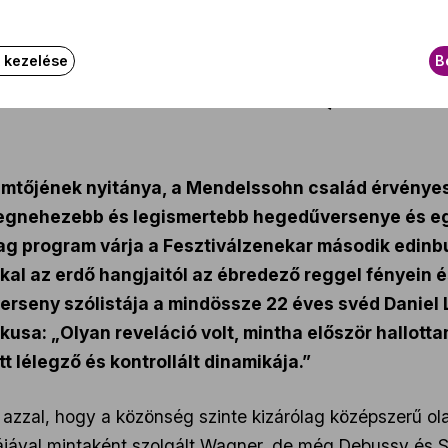
Az eseményről
k kezelése
B
mtőjének nyitánya, a Mendelssohn család érvénye
legnehezebb és legismertebb hegedűversenye és e
dag program várja a Fesztiválzenekar második edin
kal az erdő hangjaitól az ébredező reggel fényein é
erseny szólistája a mindössze 22 éves svéd Daniel
ikusa: „Olyan reveláció volt, mintha először hallott
lélegző és kontrollált dinamikája.”
zal, hogy a közönség szinte kizárólag középszerű olas
ájával mintaként szolgált Wagner, de még Debussy és S