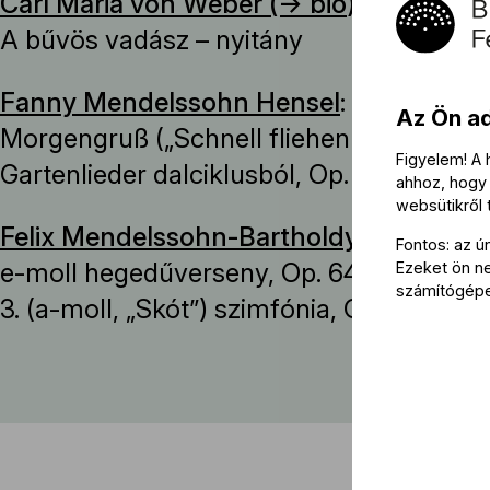
Carl Maria von Weber (→
bio
)
:
A bűvös vadász – nyitány
Fanny Mendelssohn Hensel
:
Az Ön a
Morgengruß („Schnell fliehen die Schatte
Figyelem! A
Gartenlieder dalciklusból, Op. 3
ahhoz, hogy 
websütikről
Felix Mendelssohn-Bartholdy (→
bio
)
:
Fontos: az ú
e-moll hegedűverseny, Op. 64
Ezeket ön nem
számítógép
3. (a-moll, „Skót”) szimfónia, Op. 56