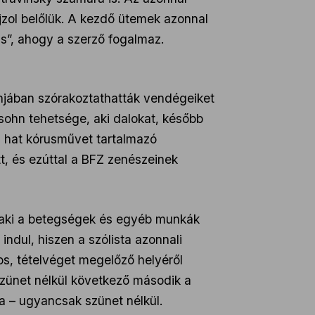
jzol belőlük. A kezdő ütemek azonnal
is”, ahogy a szerző fogalmaz.
onjában szórakoztathatták vendégeiket
sohn tehetsége, aki dalokat, később
a hat kórusművet tartalmazó
t, és ezúttal a BFZ zenészeinek
 aki a betegségek és egyéb munkák
ndul, hiszen a szólista azonnali
s, tételvéget megelőző helyéről
 szünet nélkül következő második a
ja – ugyancsak szünet nélkül.