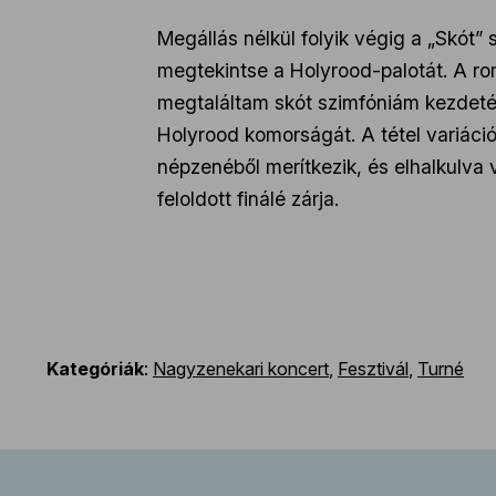
Megállás nélkül folyik végig a „Skót”
megtekintse a Holyrood-palotát. A rom
megtaláltam skót szimfóniám kezdetét
Holyrood komorságát. A tétel variáció
népzenéből merítkezik, és elhalkulva 
feloldott finálé zárja.
Kategóriák
:
Nagyzenekari koncert
,
Fesztivál
,
Turné