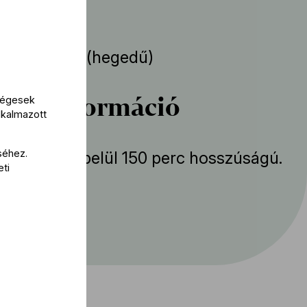
a
 Lozakovich
(hegedű)
bbi információ
kségesek
lkalmazott
séhez.
mény körülbelül 150 perc hosszúságú.
eti