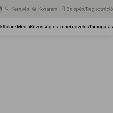
Keresés
Kosaram
Belépés/Regisztráció
ek
Rólunk
Média
Közösség és zenei nevelés
Támogatás