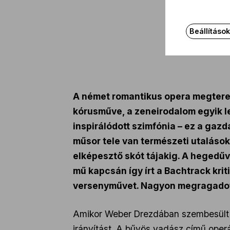
Beállításo
A német romantikus opera megtere
kórusműve, a zeneirodalom egyik 
inspirálódott szimfónia – ez a gaz
műsor tele van természeti utalások
elképesztő skót tájakig. A hegedűv
mű kapcsán így írt a Bachtrack krit
versenyművet. Nagyon megragadott 
Amikor Weber Drezdában szembesült az
irányítást. A bűvös vadász című oper