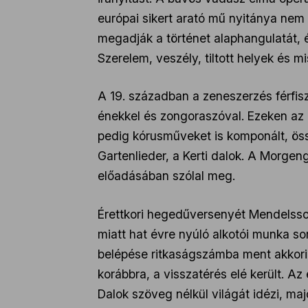
európai sikert arató mű nyitánya nem
megadják a történet alaphangulatát, é
Szerelem, veszély, tiltott helyek és m
A 19. században a zeneszerzés férfis
énekkel és zongoraszóval. Ezeken az 
pedig kórusműveket is komponált, ös
Gartenlieder, a Kerti dalok. A Morgen
előadásában szólal meg.
Érettkori hegedűversenyét Mendelsso
miatt hat évre nyúló alkotói munka so
belépése ritkaságszámba ment akkori
korábbra, a visszatérés elé került. A
Dalok szöveg nélkül világát idézi, maj