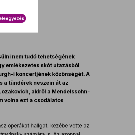
eleegyezés
sülni nem tudó tehetségének
gy emlékezetes skót utazásból
burgh-i koncertjének közönségét. A
s a tündérek neszein át az
 Lozakovich, akiről a Mendelssohn-
am volna ezt a csodálatos
z operákat hallgat, kezébe vette az
travinsky számára is. Az azonnal