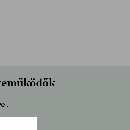
reműködők
el
r Iván