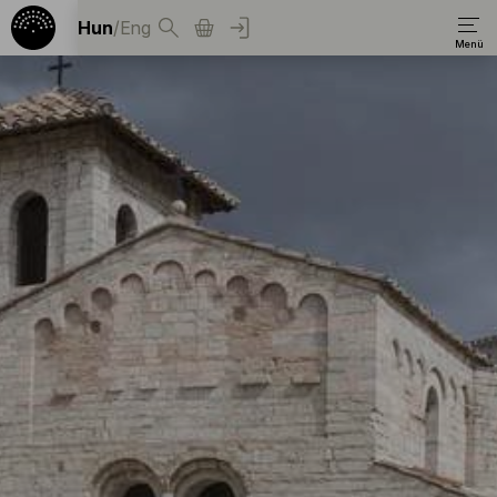
Hun
/
Eng