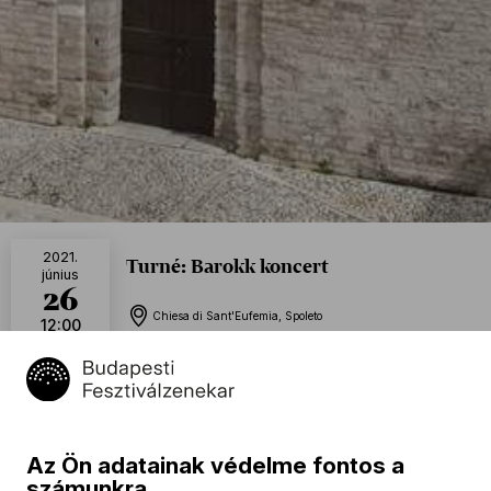
2021.
Turné: Barokk koncert
június
26
Chiesa di Sant'Eufemia, Spoleto
12:00
Naptáramhoz adom
Program
Az Ön adatainak védelme fontos a
számunkra