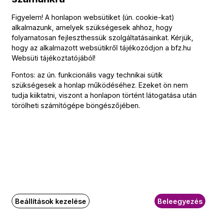
Antonio Vivaldi (→
bio
):
Figyelem! A honlapon websütiket (ún. cookie-kat)
a-moll versenymű két hegedűre, RV 522
alkalmazunk, amelyek szükségesek ahhoz, hogy
folyamatosan fejleszthessük szolgáltatásainkat. Kérjük,
Marco Uccellini:
hogy az alkalmazott websütikről tájékozódjon a
bfz.hu
Szonáta két hegedűre és continuóra, Op. 4, No. 18
Websüti tájékoztatójából
!
Fontos: az ún. funkcionális vagy technikai sütik
Henry Purcell (→
bio
):
szükségesek a honlap működéséhez. Ezeket ön nem
6. (g-moll) triószonáta, Z. 807
tudja kiiktatni, viszont a honlapon történt látogatása után
törölheti számítógépe böngészőjében.
Heinrich Ignaz Franz Biber (→
bio
):
Sonata representativa
Louis-Nicolas Clérambault:
Az opera múzsája
Beállítások kezelése
Beleegyezés
Közreműködők