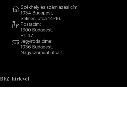
Kapcsolat
Székhely és számlázási cím:
1034 Budapest,
Selmeci utca 14–16.
Postacím:
1300 Budapest,
Pf. 47
Jegyiroda címe:
1036 Budapest,
Nagyszombat utca 1.
+36 1 489 4330
BFZ-hírlevél
Értesüljön elsőként a zenekarunkkal kapcsolatos hírekről
e-mailben!
E-mail-cím