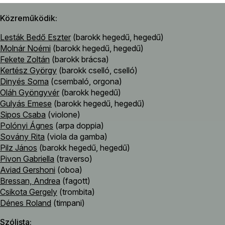
Közreműködik
Lesták Bedő Eszter
(barokk hegedű, hegedű)
Molnár Noémi
(barokk hegedű, hegedű)
Fekete Zoltán
(barokk brácsa)
Kertész György
(barokk cselló, cselló)
Dinyés Soma
(csembaló, orgona)
Oláh Gyöngyvér
(barokk hegedű)
Gulyás Emese
(barokk hegedű, hegedű)
Sipos Csaba
(violone)
Polónyi Ágnes
(arpa doppia)
Sovány Rita
(viola da gamba)
Pilz János
(barokk hegedű, hegedű)
Pivon Gabriella
(traverso)
Aviad Gershoni
(oboa)
Bressan, Andrea
(fagott)
Csikota Gergely
(trombita)
Dénes Roland
(timpani)
Szólista