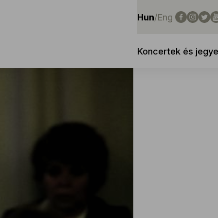
Hun
/
Eng
Koncertek és jegy