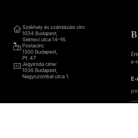
Kapcsolat
Székhely és számlázási cím:
B
1034 Budapest,
Selmeci utca 14–16.
Postacím:
1300 Budapest,
Ért
Pf. 47
e-m
Jegyiroda címe:
1036 Budapest,
Nagyszombat utca 1.
E
+36 1 489 4330
F