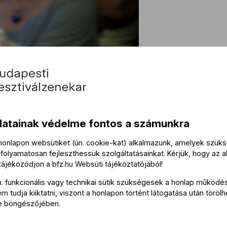
Köz
datainak védelme fontos a számunkra
Közre
 honlapon websütiket (ún. cookie-kat) alkalmazunk, amelyek szü
folyamatosan fejleszthessük szolgáltatásainkat. Kérjük, hogy az a
 tájékozódjon a
bfz.hu
Websüti tájékoztatójából
!
Lesták
n. funkcionális vagy technikai sütik szükségesek a honlap működé
Sipos 
 tudja kiiktatni, viszont a honlapon történt látogatása után törölh
Rajncs
e böngészőjében.
Liptai 