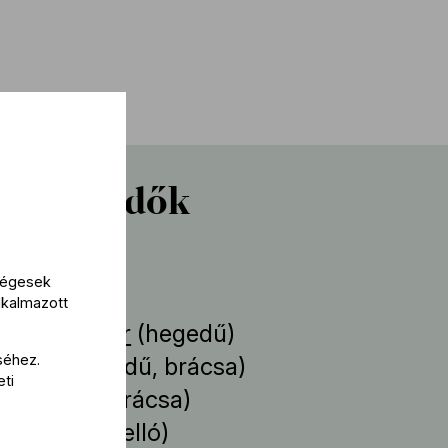
reműködők
működik
kségesek
lkalmazott
 Bedő Eszter
(hegedű)
séhez.
Gábor
(hegedű, brácsa)
eti
ák István
(brácsa)
Gabriella
(cselló)