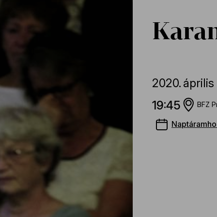
Karan
2020.
április
19:45
BFZ P
Naptáramho