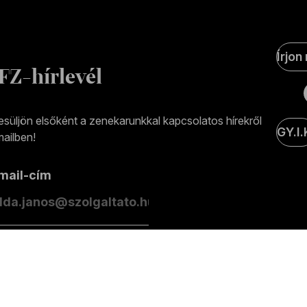
Soci
Írjon
Medi
FZ-hírlevél
olda
esüljön elsőként a zenekarunkkal kapcsolatos hírekről
GY.I.
ailben!
-mail-cím
eliratkozás