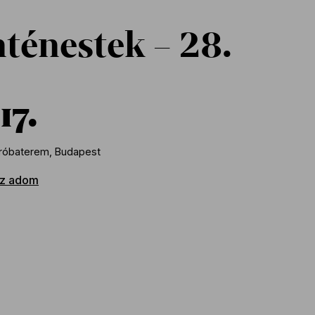
ténestek – 28.
17
róbaterem, Budapest
z adom