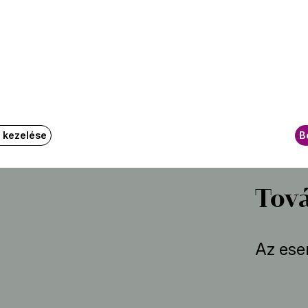
Berent
Kádár 
Biró Á
Tuska 
Kostyá
mlék”)
Szabó 
k kezelése
B
Sovány
Tová
Az ese