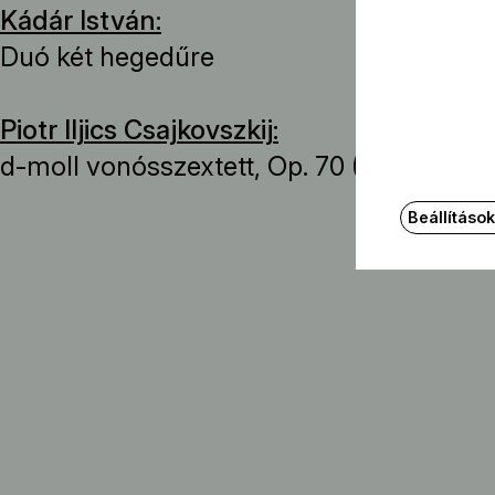
Kádár István:
Duó két hegedűre
Piotr Iljics Csajkovszkij:
d-moll vonósszextett, Op. 70 („Firenzei e
Beállításo