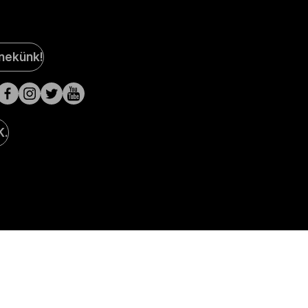
al
 nekünk!
a
lak
K.