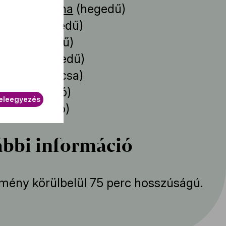
és Zsuzsanna
(hegedű)
István
(hegedű)
gnes
(hegedű)
Zoltán
(hegedű)
l Péter
(brácsa)
Péter
(cselló)
eleegyezés
 Rita
(cselló)
bbi információ
mény körülbelül 75 perc hosszúságú.