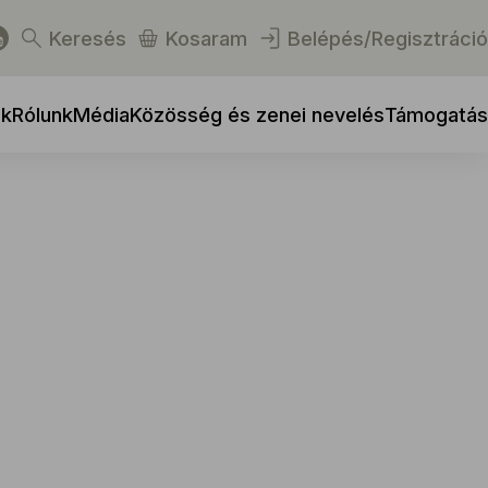
Keresés
Kosaram
Belépés/Regisztráció
ek
Rólunk
Média
Közösség és zenei nevelés
Támogatás