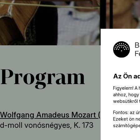
Program
Az Ön a
Figyelem! A
ahhoz, hogy 
websütikről
Fontos: az ú
Wolfgang Amadeus Mozart (→
bio
):
Ezeket ön nem
d-moll vonósnégyes, K. 173
számítógép