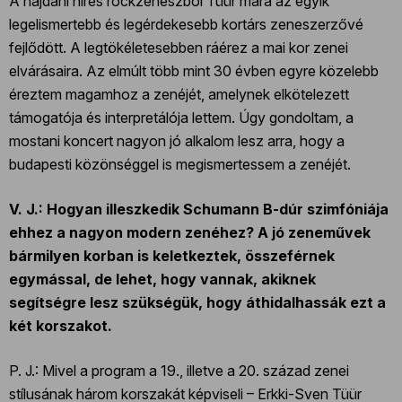
A hajdani híres rockzenészből Tüür mára az egyik
legelismertebb és legérdekesebb kortárs zeneszerzővé
fejlődött. A legtökéletesebben ráérez a mai kor zenei
elvárásaira. Az elmúlt több mint 30 évben egyre közelebb
éreztem magamhoz a zenéjét, amelynek elkötelezett
támogatója és interpretálója lettem. Úgy gondoltam, a
mostani koncert nagyon jó alkalom lesz arra, hogy a
budapesti közönséggel is megismertessem a zenéjét.
V. J.: Hogyan illeszkedik Schumann B-dúr szimfóniája
ehhez a nagyon modern zenéhez? A jó zeneművek
bármilyen korban is keletkeztek, összeférnek
egymással, de lehet, hogy vannak, akiknek
segítségre lesz szükségük, hogy áthidalhassák ezt a
két korszakot.
P. J.: Mivel a program a 19., illetve a 20. század zenei
stílusának három korszakát képviseli – Erkki-Sven Tüür