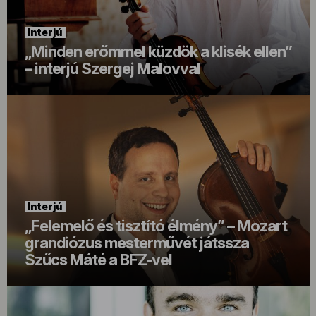
Interjú
„Minden erőmmel küzdök a klisék ellen”
– interjú Szergej Malovval
Interjú
„Felemelő és tisztító élmény” – Mozart
grandiózus mesterművét játssza
Szűcs Máté a BFZ-vel