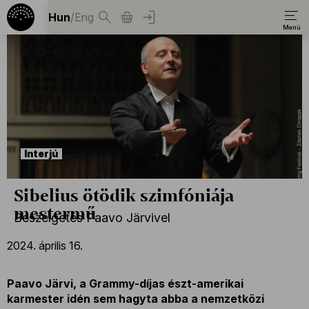
Hun
/
Eng
Interjú
Sibelius ötödik szimfóniája
mestermű
Beszélgetés Paavo Järvivel
2024. április 16.
Paavo Järvi, a Grammy-díjas észt-amerikai
karmester idén sem hagyta abba a nemzetközi