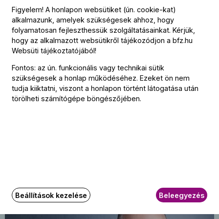
Figyelem! A honlapon websütiket (ún. cookie-kat)
alkalmazunk, amelyek szükségesek ahhoz, hogy
folyamatosan fejleszthessük szolgáltatásainkat. Kérjük,
hogy az alkalmazott websütikről tájékozódjon a
bfz.hu
Websüti tájékoztatójából
!
Fontos: az ún. funkcionális vagy technikai sütik
szükségesek a honlap működéséhez. Ezeket ön nem
tudja kiiktatni, viszont a honlapon történt látogatása után
törölheti számítógépe böngészőjében.
Nagyzenekari koncert: Tüür,
2024.
április
Schumann, Sibelius
27
Järvi
15:30
Müpa, Bartók Béla Nemzeti Hangversenyterem,
Budapest
Beállítások kezelése
Beleegyezés