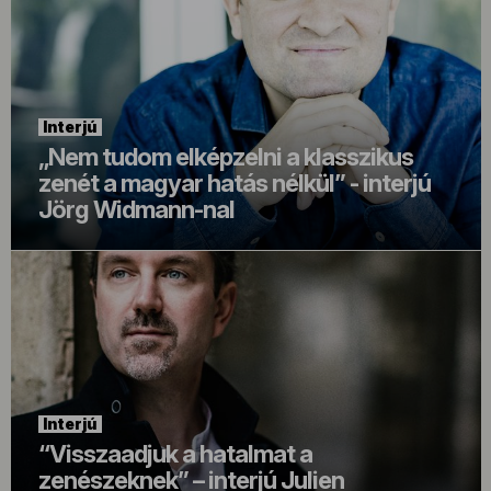
Interjú
„Nem tudom elképzelni a klasszikus
zenét a magyar hatás nélkül” - interjú
Jörg Widmann-nal
Interjú
“Visszaadjuk a hatalmat a
zenészeknek” – interjú Julien