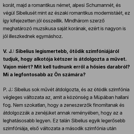
korát, majd a romantikus német, alpesi Schumannét, és
végül Sibeliusét mint az északi romantikus modernistáét, ez
így kifejezetten jól összeillik. Mindhárom szerző
meghatározó muzsikusa saját korának, ezért is nagyon is
jól illeszkednek egymáshoz.
V. J.: Sibelius legismertebb, ötödik szimfóniájáról
tudjuk, hogy alkotója kétszer is átdolgozta a művet.
Vajon miért? Mit kell tudnunk erről a hősies darabról?
Mi a legfontosabb az Ön számára?
P. J.: Sibelius sok művét átdolgozta, és az ötödik szimfónia
végleges változata az, amit a közönség a Müpában hallani
fog. Nem szokatlan, hogy a zeneszerzők finomítanak és
átdolgozzák a zenéjüket annak reményében, hogy az a
leghatásosabb legyen. Ez talán Sibelius egyik legerősebb
szimfóniája, első változata a második szimfónia után