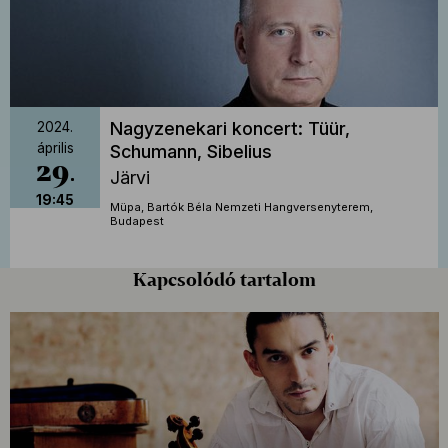
Nagyzenekari koncert: Tüür,
2024.
április
Schumann, Sibelius
29
Järvi
19:45
Müpa, Bartók Béla Nemzeti Hangversenyterem,
Budapest
Kapcsolódó tartalom