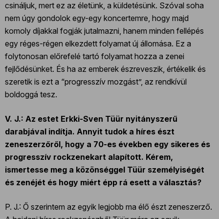
csináljuk, mert ez az életünk, a küldetésünk. Szóval soha
nem úgy gondolok egy-egy koncertemre, hogy majd
komoly díjakkal fogják jutalmazni, hanem minden fellépés
egy réges-régen elkezdett folyamat új állomása. Ez a
folytonosan előrefelé tartó folyamat hozza a zenei
fejlődésünket. És ha az emberek észreveszik, értékelik és
szeretik is ezt a “progresszív mozgást”, az rendkívül
boldoggá tesz.
V. J.: Az estet Erkki-Sven Tüür nyitányszerű
darabjával indítja. Annyit tudok a híres észt
zeneszerzőről, hogy a 70-es években egy sikeres és
progresszív rockzenekart alapított. Kérem,
ismertesse meg a közönséggel Tüür személyiségét
és zenéjét és hogy miért épp rá esett a választás?
P. J.: Ő szerintem az egyik legjobb ma élő észt zeneszerző.