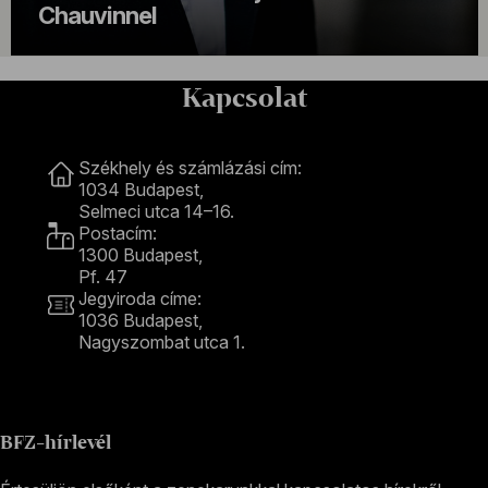
Chauvinnel
Kapcsolat
Kapcsolat
Székhely és számlázási cím:
1034 Budapest,
Selmeci utca 14–16.
Postacím:
1300 Budapest,
Pf. 47
Jegyiroda címe:
1036 Budapest,
Nagyszombat utca 1.
+36 1 489 4330
BFZ-hírlevél