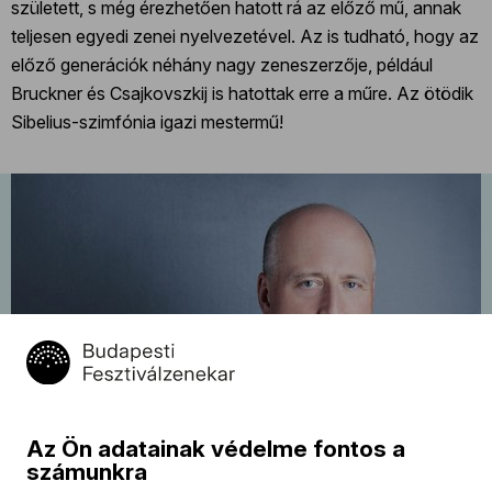
született, s még érezhetően hatott rá az előző mű, annak
teljesen egyedi zenei nyelvezetével. Az is tudható, hogy az
előző generációk néhány nagy zeneszerzője, például
Bruckner és Csajkovszkij is hatottak erre a műre. Az ötödik
Sibelius-szimfónia igazi mestermű!
Nagyzenekari koncert: Tüür,
2024.
április
Schumann, Sibelius
26
Järvi
Az Ön adatainak védelme fontos a
számunkra
19:45
Müpa, Bartók Béla Nemzeti Hangversenyterem,
Budapest