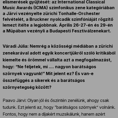
elismerések gyűjtését: az International Classical
Music Awards (ICMA) szimfonikus zene kategóriában
a Järvi vezényelte zürichi Tonhalle-Orchester
felvételét, a Bruckner nyolcadik szimfóniáját rögzítő
lemezt ítélte a legjobbnak. Április 26-27-én és 29-én
a Müpában vezényli a Budapesti Fesztiválzenekart.
Váradi Júlia: Nemrég a közösségi médiában a zürichi
zenekarával adott egyik koncertjükről szóló kritikából
kiemelte és örömmel vállalta azt a megfogalmazást,
hogy: “Ne féljetek, mi .... nagyon barátságos
szörnyek vagyunk!” Mit jelent ez? És van-e
összefüggés a sikerek és a barátságos
szörnyetegség között?
Paavo Järvi: Olyan jól és őszintén zenélünk, ahogy csak
tudunk. Ezt jelenti az, hogy “barátságos szörnyek” volnánk.
Fontos, hogy nem a díjakért muzsikálunk, hanem azért