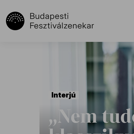
Interjú
„Nem tud