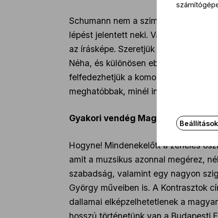
számítógép
Schumann nem a szimfonikus zenekar,
lépést jelentett neki. Van otthon egy 
az írásképe. Szeretjük őt homályba bur
Néha, és különösen ebben a szimfóniáb
felfedezhetjük a komor fellegeket. Me
meghatóbbak, minél inkább felfedeze
Gyakori vendég Magyarországon. V
Beállításo
Hogyne! Mindenekelőtt a zenélés ősz
amit a muzsikus azonnal megérez, néha
szabadság, valamint egy nagyon szigo
György műveiben is. A Kontrasztok cí
dallamai elképzelhetetlenek a magyar
hosszú történetünk van a Budapesti Fe