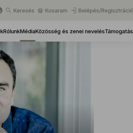
Keresés
Kosaram
Belépés/Regisztráció
ek
Rólunk
Média
Közösség és zenei nevelés
Támogatás