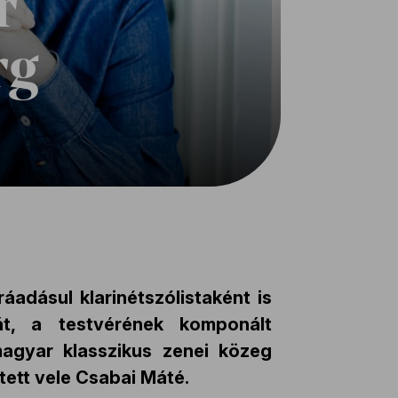
r
rg
áadásul klarinétszólistaként is
át, a testvérének komponált
agyar klasszikus zenei közeg
tett vele Csabai Máté.