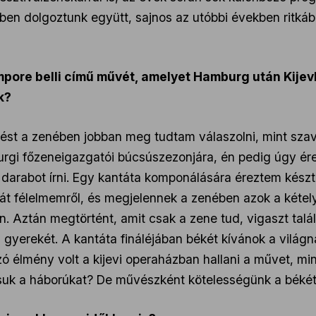
ben dolgoztunk együtt, sajnos az utóbbi években ritkáb
pore belli című művét, amelyet Hamburg után Kijevb
k?
dést a zenében jobban meg tudtam válaszolni, mint sz
burgi főzeneigazgatói búcsúszezonjára, én pedig úgy ére
darabot írni. Egy kantáta komponálására éreztem késztet
saját félelmemről, és megjelennek a zenében azok a kétel
n. Aztán megtörtént, amit csak a zene tud, vigaszt talá
 gyerekét. A kantáta fináléjában békét kívánok a világ
ázó élmény volt a kijevi operaházban hallani a művet, 
suk a háborúkat? De művészként kötelességünk a békét 