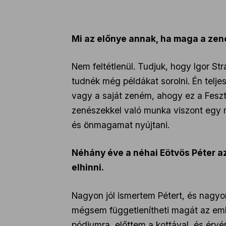
Mi az előnye annak, ha maga a zene
Nem feltétlenül. Tudjuk, hogy Igor St
tudnék még példákat sorolni. Én tel
vagy a saját zeném, ahogy ez a Feszt
zenészekkel való munka viszont egy m
és önmagamat nyújtani.
Néhány éve a néhai Eötvös Péter az
elhinni.
Nagyon jól ismertem Pétert, és nagyo
mégsem függetlenítheti magát az ember
pódiumra, előttem a kottával, és érv