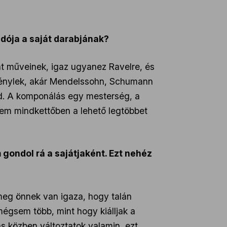
dója a saját darabjának?
ját műveinek, igaz ugyanez Ravelre, és
ezénylek, akár Mendelssohn, Schumann
jd. A komponálás egy mesterség, a
zem mindkettőben a lehető legtöbbet
 gondol rá a sajátjaként. Ezt nehéz
 meg önnek van igaza, hogy talán
mégsem több, mint hogy kiálljak a
s közben változtatok valamin, ezt