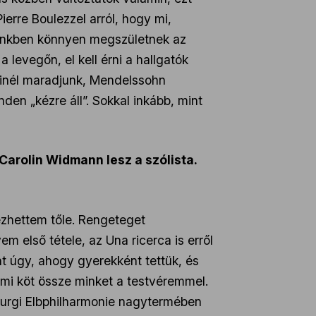
erre Boulezzel arról, hogy mi,
ejünkben könnyen megszületnek az
 levegőn, el kell érni a hallgatók
lőinél maradjunk, Mendelssohn
den „kézre áll”. Sokkal inkább, mint
Carolin Widmann lesz a szólista.
ezhettem tőle. Rengeteget
m első tétele, az Una ricerca is erről
nt úgy, ahogy gyerekként tettük, és
 mi köt össze minket a testvéremmel.
burgi Elbphilharmonie nagytermében