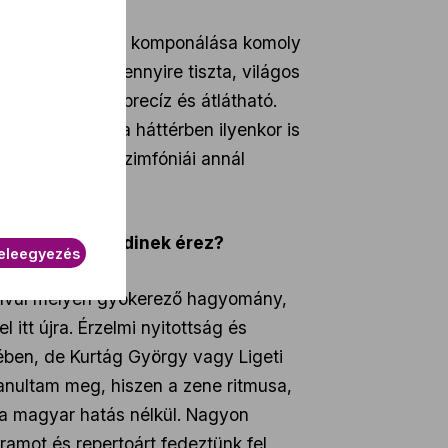
olt, a szimfónia komponálása komoly
yűgöző látni, mennyire tiszta, világos
t alkotott, az precíz és átlátható.
akart írni, ám a háttérben ilyenkor is
vet. Schumann szimfóniái annál
it igazán egyedinek érez?
eleegyezés
dkívül mélyen gyökerező hagyomány,
itt újra. Érzelmi nyitottság és
ében, de Kurtág György vagy Ligeti
anultam meg, hiszen a zene ritmusa,
 a magyar hatás nélkül. Nagyon
ramot és repertoárt fedeztünk fel.