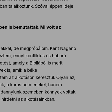
ban találkoztunk. Szóval éppen ideje
en is bemutattak. Mi volt az
avakkal, de megpróbálom. Kent Nagano
ztem, ennyi konfliktus és háború
ést, amely a Bibliából is merít.
yek is, amik a béke
ltam az alkotáson keresztül. Olyan ez,
nak, a kórus nem énekel, hanem
mindannyiunk szemében könnyek voltak.
hirdetni az alkotásainkban.