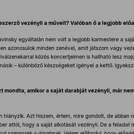
szerző vezényli a műveit? Valóban ő a legjobb előa
ravinsky egyáltalán nem volt a legjobb karmestere a sa
jesen azonosulok minden zenével, amit játszom vagy v
iválzenekarral közös koncertjeimen is hallható lesz ma
ásik – különböző készségeket igényel a kettő. Igyeks
t mondta, amikor a saját darabját vezényli, már nem
n hiányzik. Azt hiszem, értem, mire gondolt, de abban
 attól, hogy a saját alkotását vezényli. De a feladat 
ényt szerezzek a darabnak. Velem előfordul, hogy előadá