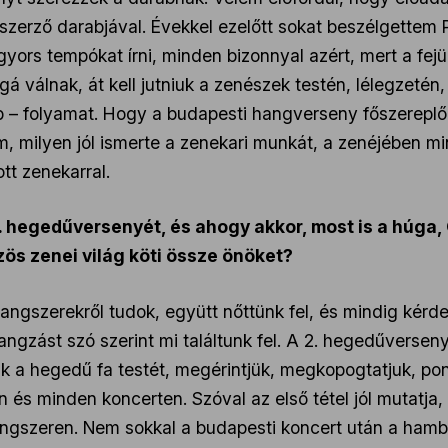
erző darabjával. Évekkel ezelőtt sokat beszélgettem Pi
yors tempókat írni, minden bizonnyal azért, mert a f
álnak, át kell jutniuk a zenészek testén, lélegzetén, a
libb – folyamat. Hogy a budapesti hangverseny főszerep
m, milyen jól ismerte a zenekari munkát, a zenéjében min
tt zenekarral.
2. hegedűversenyét, és ahogy akkor, most is a húga, 
zös zenei világ köti össze önöket?
hangszerekről tudok, együtt nőttünk fel, és mindig kérd
ngzást szó szerint mi találtunk fel. A 2. hegedűversenye
uk a hegedű fa testét, megérintjük, megkopogtatjuk, po
és minden koncerten. Szóval az első tétel jól mutatja,
angszeren. Nem sokkal a budapesti koncert után a ham