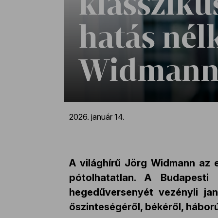
klassziku
hatás nélk
Widmann
2026. január 14.
A világhírű Jörg Widmann az eg
pótolhatatlan. A Budapesti
hegedűversenyét vezényli ja
őszinteségéről, békéről, háború