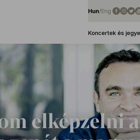
Hun
/
Eng
Koncertek és jegy
om elképzelni a