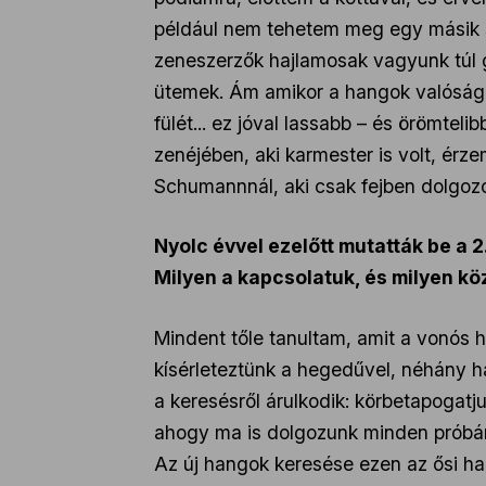
például nem tehetem meg egy másik sz
zeneszerzők hajlamosak vagyunk túl g
ütemek. Ám amikor a hangok valósággá v
fülét... ez jóval lassabb – és örömte
zenéjében, aki karmester is volt, érze
Schumannnál, aki csak fejben dolgozo
Nyolc évvel ezelőtt mutatták be a 
Milyen a kapcsolatuk, és milyen kö
Mindent tőle tanultam, amit a vonós 
kísérleteztünk a hegedűvel, néhány ha
a keresésről árulkodik: körbetapogatj
ahogy ma is dolgozunk minden próbán 
Az új hangok keresése ezen az ősi h