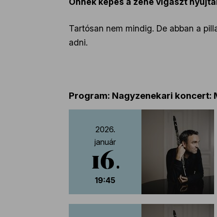
Önnek képes a zene vigaszt nyújta
Tartósan nem mindig. De abban a pill
adni.
Program: Nagyzenekari koncert:
2026.
január
16
19:45