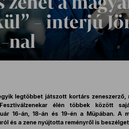
s zenét a magya
ül” - interjú Jö
-nal
yik legtöbbet játszott kortárs zeneszerző, r
 Fesztiválzenekar élén többek között saj
nuár 16-án, 18-án és 19-én a Müpában. A m
ról és a zene nyújtotta reményről is beszélget