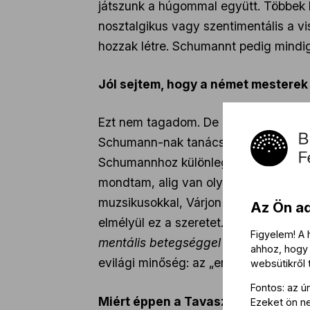
játszunk a húgommal együtt. Többek 
nosztalgikus vagy szentimentális a v
hozzak létre. Schumannt pedig mindi
Jól sejtem, hogy a német mesterek
Ezt nem tagadom. De ugyanennyire sz
Schumann-nak tanácsokkal, és még a s
Schumannhoz különleges vonzalom fűz
mondtam, alig van olyan művem, ame
muzsikusokkal, Várjon Dénessel és S
Az Ön a
elmélyül ez a szeretet. Vannak, akik
Figyelem! A
mentális betegséggel küzdött, és kór
ahhoz, hogy 
evilági minőség: az „enigma” a legjob
websütikről
Fontos: az ú
Miért éppen a Tavaszi szimfóniát t
Ezeket ön nem