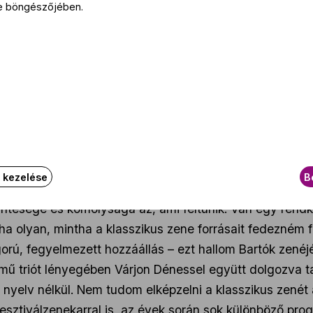
e böngészőjében.
 hanem a zongora, a kamarazene és a dalok mestere v
fakszimilém a Tavaszi szimfónia autográf kéziratáról, len
kolódzó, álmodozó művésznek látni, és az is volt, de ami
an, úgy érzem, a lelki nehézségei ellenére derűs zenét 
ndelssohn más volt, neki nem kellett erőltetnie a jóked
m ezt a kettősséget.
an valami a magyar klasszikus zenei közegben, am
k kezelése
B
intesége és komolysága az, ami feltűnik. Van egy ren
 olyan, mintha a klasszikus zene forrásait fedezném fel 
rú, fegyelmezett hozzáállás – ezt hallom Bartók zenéj
mű triót lényegében Várjon Dénessel együtt dolgozva t
 nyelv nélkül. Nem tudom elképzelni a klasszikus zenét
sztiválzenekarral is, az évek során sok különböző prog