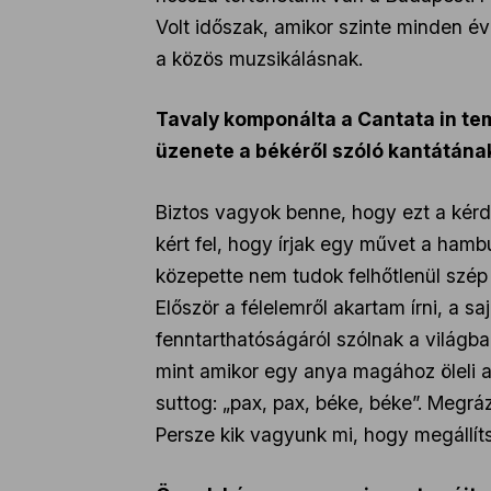
Volt időszak, amikor szinte minden év
a közös muzsikálásnak.
Tavaly komponálta a Cantata in tem
üzenete a békéről szóló kantátána
Biztos vagyok benne, hogy ezt a kér
kért fel, hogy írjak egy művet a ham
közepette nem tudok felhőtlenül szép 
Először a félelemről akartam írni, a 
fenntarthatóságáról szólnak a világba
mint amikor egy anya magához öleli a
suttog: „pax, pax, béke, béke”. Megr
Persze kik vagyunk mi, hogy megállít