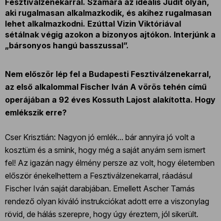
Fesztiválzenekarral. Számára az ideális Judit olyan,
aki rugalmasan alkalmazkodik, és akihez rugalmasan
lehet alkalmazkodni. Ezúttal Vizin Viktóriával
sétálnak végig azokon a bizonyos ajtókon. Interjúnk a
„bársonyos hangú basszussal”.
Nem először lép fel a Budapesti Fesztiválzenekarral,
az első alkalommal Fischer Iván A vörös tehén című
operájában a 92 éves Kossuth Lajost alakította. Hogy
emlékszik erre?
Cser Krisztián: Nagyon jó emlék... bár annyira jó volt a
kosztüm és a smink, hogy még a saját anyám sem ismert
fel! Az igazán nagy élmény persze az volt, hogy életemben
először énekelhettem a Fesztiválzenekarral, ráadásul
Fischer Iván saját darabjában. Emellett Ascher Tamás
rendező olyan kiváló instrukciókat adott erre a viszonylag
rövid, de hálás szerepre, hogy úgy éreztem, jól sikerült.