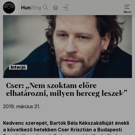
Hun
/
Eng
Interjú
Cser: „Nem szoktam előre
elhatározni, milyen herceg leszek”
2019. március 21.
Kedvenc szerepét, Bartók Béla Kékszakállúját énekli
a következő hetekben Cser Krisztián a Budapesti