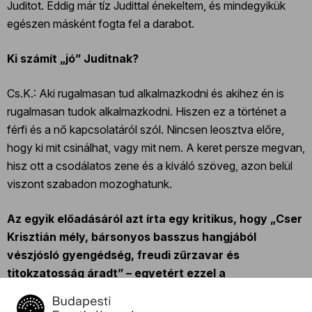
Juditot. Eddig már tíz Judittal énekeltem, és mindegyikük
egészen másként fogta fel a darabot.
Ki számít „jó” Juditnak?
Cs.K.: Aki rugalmasan tud alkalmazkodni és akihez én is
rugalmasan tudok alkalmazkodni. Hiszen ez a történet a
férfi és a nő kapcsolatáról szól. Nincsen leosztva előre,
hogy ki mit csinálhat, vagy mit nem. A keret persze megvan,
hisz ott a csodálatos zene és a kiváló szöveg, azon belül
viszont szabadon mozoghatunk.
Az egyik előadásáról azt írta egy kritikus, hogy „Cser
Krisztián mély, bársonyos basszus hangjából
vészjósló gyengédség, freudi zűrzavar és
titokzatosság áradt” – egyetért ezzel a
megfogalmazással?