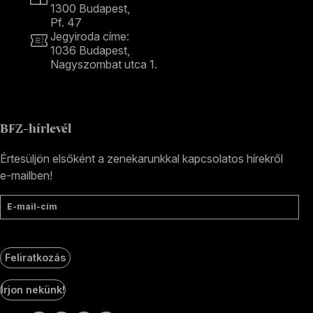
1300 Budapest,
Pf. 47
Jegyiroda címe:
1036 Budapest,
Nagyszombat utca 1.
+36 1 489 4330
BFZ-hírlevél
Értesüljön elsőként a zenekarunkkal kapcsolatos hírekről
e-mailben!
E-mail-cím
Feliratkozás
Social
Írjon nekünk!
Media