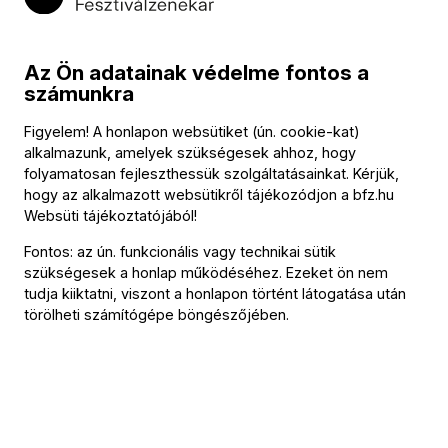
Cs.K.: Ezt egy angol lapban írták és valószínűleg igazuk
volt. De ahogy mondtam, szerintem minden előadásban
Az Ön adatainak védelme fontos a
másként énekelem a Kékszakállút. Tudatosan nem szoktam
számunkra
előre elhatározni, hogy milyen herceg leszek. Miközben
persze az ellentmondás, ami ebben a kritikus mondatban is
Figyelem! A honlapon websütiket (ún. cookie-kat)
benne van, nagyon is jellemzi Bartók egyfelvonásosát és
alkalmazunk, amelyek szükségesek ahhoz, hogy
folyamatosan fejleszthessük szolgáltatásainkat. Kérjük,
az az előadó dolga, hogy ezt megjelenítse.
hogy az alkalmazott websütikről tájékozódjon a
bfz.hu
Websüti tájékoztatójából
!
Vizin Viktóriával már lépett fel közös darabban, de
Kékszakállút még nem énekeltek együtt. Viszont van
Fontos: az ún. funkcionális vagy technikai sütik
szükségesek a honlap működéséhez. Ezeket ön nem
egy érdekes képsorozat, amelyben a bartóki két
tudja kiiktatni, viszont a honlapon történt látogatása után
szerepet jelenítik meg. Mintha a most rövidesen
törölheti számítógépe böngészőjében.
bemutatandó fellépésre készülnének. Ez hogy
alakult?
Cs.K.: Vizin Viktóriát nagyon régről ismerem. Én szegedi
vagyok, ő pedig Szegeden végzett és anyám barátnője