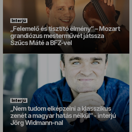
Interjú
„Felemelő és tisztító élmény” – Mozart
grandiózus mesterművét játssza
Szűcs Máté a BFZ-vel
Interjú
„Nem tudom elképzelni a klasszikus
zenét a magyar hatás nélkül” - interjú
Jörg Widmann-nal