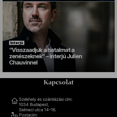
Interjú
“Visszaadjuk a hatalmat a
zenészeknek” – interjú Julien
Chauvinnel
Kapcsolat
Kapcsolat
Székhely és számlázási cím:
1034 Budapest,
Selmeci utca 14–16.
Postacím: