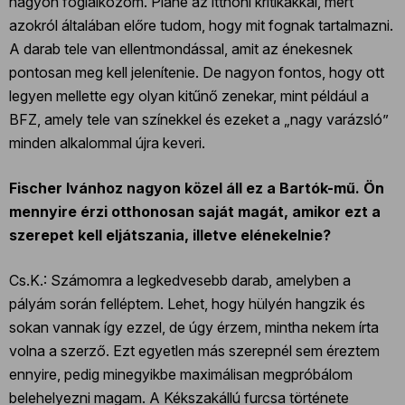
nagyon foglalkozom. Pláne az itthoni kritikákkal, mert
azokról általában előre tudom, hogy mit fognak tartalmazni.
A darab tele van ellentmondással, amit az énekesnek
pontosan meg kell jelenítenie. De nagyon fontos, hogy ott
legyen mellette egy olyan kitűnő zenekar, mint például a
BFZ, amely tele van színekkel és ezeket a „nagy varázsló”
minden alkalommal újra keveri.
Fischer Ivánhoz nagyon közel áll ez a Bartók-mű. Ön
mennyire érzi otthonosan saját magát, amikor ezt a
szerepet kell eljátszania, illetve elénekelnie?
Cs.K.: Számomra a legkedvesebb darab, amelyben a
pályám során felléptem. Lehet, hogy hülyén hangzik és
sokan vannak így ezzel, de úgy érzem, mintha nekem írta
volna a szerző. Ezt egyetlen más szerepnél sem éreztem
ennyire, pedig minegyikbe maximálisan megpróbálom
belehelyezni magam. A Kékszakállú furcsa története