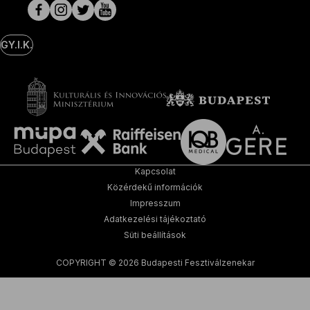
oldalak
GY.I.K.
Kapcsolat
Közérdekű információk
Impresszum
Adatkezelési tájékoztató
Süti beállítások
COPYRIGHT © 2026 Budapesti Fesztiválzenekar