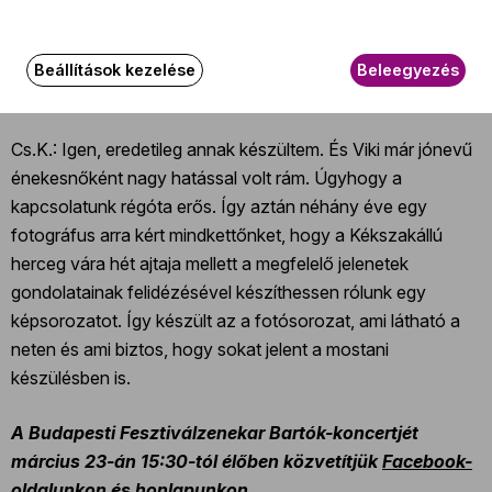
volt, így gyakran jött hozzánk. Én akkor még nem
készültem énekesnek.
Beállítások kezelése
Beleegyezés
Fizikus akart lenni, jól tudom?
Cs.K.: Igen, eredetileg annak készültem. És Viki már jónevű
énekesnőként nagy hatással volt rám. Úgyhogy a
kapcsolatunk régóta erős. Így aztán néhány éve egy
fotográfus arra kért mindkettőnket, hogy a Kékszakállú
herceg vára hét ajtaja mellett a megfelelő jelenetek
gondolatainak felidézésével készíthessen rólunk egy
képsorozatot. Így készült az a fotósorozat, ami látható a
neten és ami biztos, hogy sokat jelent a mostani
készülésben is.
A Budapesti Fesztiválzenekar Bartók-koncertjét
március 23-án 15:30-tól élőben közvetítjük
Facebook-
oldalunkon
és honlapunkon.