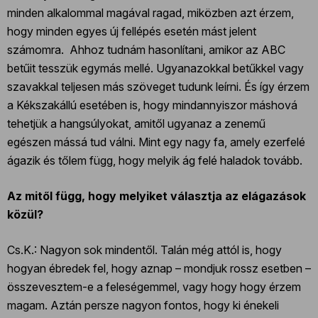
minden alkalommal magával ragad, miközben azt érzem,
hogy minden egyes új fellépés esetén mást jelent
számomra. Ahhoz tudnám hasonlítani, amikor az ABC
betűit tesszük egymás mellé. Ugyanazokkal betűkkel vagy
szavakkal teljesen más szöveget tudunk leírni. És így érzem
a Kékszakállú esetében is, hogy mindannyiszor máshová
tehetjük a hangsúlyokat, amitől ugyanaz a zenemű
egészen mássá tud válni. Mint egy nagy fa, amely ezerfelé
ágazik és tőlem függ, hogy melyik ág felé haladok tovább.
Az mitől függ, hogy melyiket választja az elágazások
közül?
Cs.K.: Nagyon sok mindentől. Talán még attól is, hogy
hogyan ébredek fel, hogy aznap – mondjuk rossz esetben –
összevesztem-e a feleségemmel, vagy hogy hogy érzem
magam. Aztán persze nagyon fontos, hogy ki énekeli