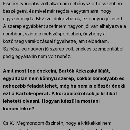
Fischer Ivánnal is volt alkalmam néhányszor hosszabban
beszélgetni, és mivel már régóta vágytam arra, hogy
egyszer majd a BFZ-vel dolgozhatok, ez nagyon jól esett.
A szerep egyébként szerintem nagyon jól van elhelyezve a
darabban, szinte a metszéspontjában, úgyhogy a
közönség várakozással figyelhette, amit előadtam.
Színészileg nagyon jó szerep volt, éneklés szempontjából
pedig egyáltalán nem volt nehéz.
Amit most fog énekelni, Bartók Kékszakállúját,
egyáltalán nem könnyű szerep, sokkal komolyabb és
nehezebb feladat lehet, még ha nem is először énekli
ezt a Bartók-operát. A korábbiakról sok jó kritikát
lehetett olvasni. Hogyan készül a mostani
koncertekre?
Cs.K.: Megmondom őszintén, hogy a kritikákkal nem