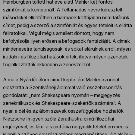
Hamburgban töltött hat éve alatt Mahler két fontos
szimfóniát is komponált. A Feltámadás névre keresztelt
másodikkal ellentétben a harmadik kottájában nem találunk
címet, pedig a szerző a szimfóniát és egyes tételeit is ellátta
feliratokkal. Végül mégis amellett döntött, hogy nem
befolyásolja ilyen erősen a befogadók fantáziáját. A címek
mindenesetre tanulságosak, és sokat elárulnak arról, milyen
irodalmi és filozófiai hatások érték, illetve milyen üzenetek
foglalkoztatták akkoriban a zeneszerzőt.
A mű a Nyárdéli álom címet kapta, ám Mahler azonnal
eloszlatta a Szentivánéji álommal való összehasonlítás
gondolatát: „nem Shakespeare nyomán – megjegyzés
zenekritikusok és Shakespeare-szakértők számára”. A
nyár, a dél és az álom szavak összefüggésbe hozhatók
Nietzsche Imigyen szóla Zarathustra című filozófiai
regényével, és lám, a szimfónia negyedik tételében meg is
jelenik a szöveg egy részletének megzenésítése. Az alcím –