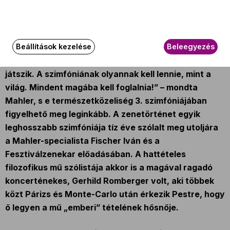
Az eseményről
Beállítások kezelése
Beleegyezés
„Az ember csak hangszer, amelyen a világegyetem
játszik. A szimfóniának olyannak kell lennie, mint a
világ. Mindent magába kell foglalnia!” – mondta
Mahler, s e természetközeliség 3. szimfóniájában
figyelhető meg leginkább. A zenetörténet egyik
leghosszabb szimfóniája tíz éve szólalt meg utoljára
a Mahler-specialista Fischer Iván és a
Fesztiválzenekar előadásában. A hattételes
filozofikus mű szólistája akkor is a magával ragadó
koncerténekes, Gerhild Romberger volt, aki többek
közt Párizs és Monte-Carlo után érkezik Pestre, hogy
ő legyen a mű „emberi” tételének hősnője.