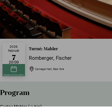
2026.
Turné: Mahler
február
7
Romberger
,
Fischer
20:00
Carnegie Hall, New York
Naptáramhoz adom
Program
Gustav Mahler (→
bio
)
3. (d-moll) szimfónia