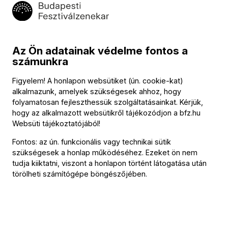
Közreműködők
Az Ön adatainak védelme fontos a
számunkra
Vezényel
Figyelem! A honlapon websütiket (ún. cookie-kat)
Fischer Iván
alkalmazunk, amelyek szükségesek ahhoz, hogy
folyamatosan fejleszthessük szolgáltatásainkat. Kérjük,
Szólista
hogy az alkalmazott websütikről tájékozódjon a
bfz.hu
Websüti tájékoztatójából
!
Gerhild Romberger
(mezzoszoprán)
Fontos: az ún. funkcionális vagy technikai sütik
Közreműködik
szükségesek a honlap működéséhez. Ezeket ön nem
tudja kiiktatni, viszont a honlapon történt látogatása után
Westminster Choir College
törölheti számítógépe böngészőjében.
Young People’s Chorus
További információ
Az esemény körülbelül 90 perc hosszúságú.