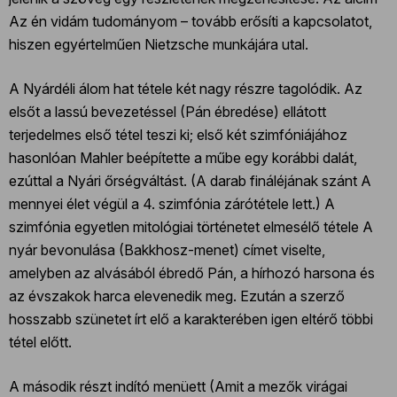
Az én vidám tudományom – tovább erősíti a kapcsolatot,
hiszen egyértelműen Nietzsche munkájára utal.
A Nyárdéli álom hat tétele két nagy részre tagolódik. Az
elsőt a lassú bevezetéssel (Pán ébredése) ellátott
terjedelmes első tétel teszi ki; első két szimfóniájához
hasonlóan Mahler beépítette a műbe egy korábbi dalát,
ezúttal a Nyári őrségváltást. (A darab fináléjának szánt A
mennyei élet végül a 4. szimfónia zárótétele lett.) A
szimfónia egyetlen mitológiai történetet elmesélő tétele A
nyár bevonulása (Bakkhosz-menet) címet viselte,
amelyben az alvásából ébredő Pán, a hírhozó harsona és
az évszakok harca elevenedik meg. Ezután a szerző
hosszabb szünetet írt elő a karakterében igen eltérő többi
tétel előtt.
A második részt indító menüett (Amit a mezők virágai