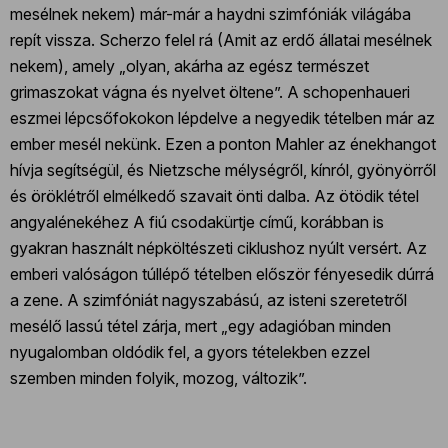
mesélnek nekem) már-már a haydni szimfóniák világába
repít vissza. Scherzo felel rá (Amit az erdő állatai mesélnek
nekem), amely „olyan, akárha az egész természet
grimaszokat vágna és nyelvet öltene”. A schopenhaueri
eszmei lépcsőfokokon lépdelve a negyedik tételben már az
ember mesél nekünk. Ezen a ponton Mahler az énekhangot
hívja segítségül, és Nietzsche mélységről, kínról, gyönyörről
és öröklétről elmélkedő szavait önti dalba. Az ötödik tétel
angyalénekéhez A fiú csodakürtje című, korábban is
gyakran használt népköltészeti ciklushoz nyúlt versért. Az
emberi valóságon túllépő tételben először fényesedik dúrrá
a zene. A szimfóniát nagyszabású, az isteni szeretetről
mesélő lassú tétel zárja, mert „egy adagióban minden
nyugalomban oldódik fel, a gyors tételekben ezzel
szemben minden folyik, mozog, változik”.