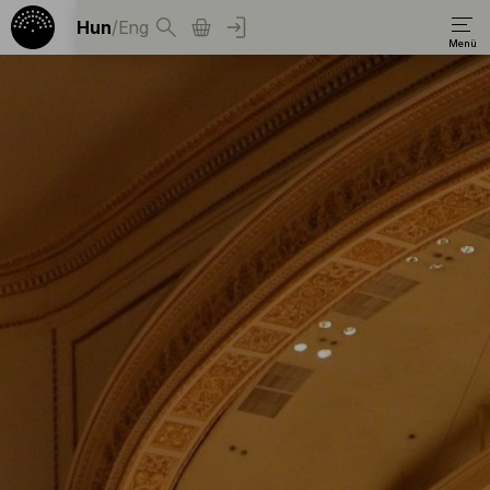
Hun
/
Eng