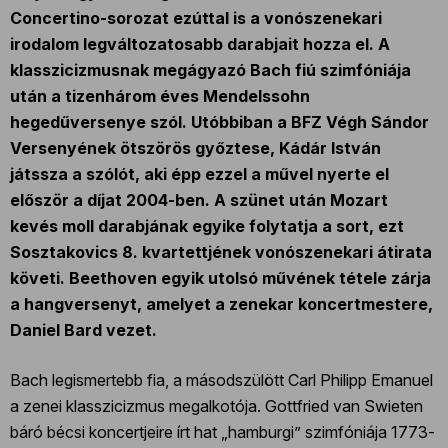
Concertino-sorozat ezúttal is a vonószenekari
irodalom legváltozatosabb darabjait hozza el. A
klasszicizmusnak megágyazó Bach fiú szimfóniája
után a tizenhárom éves Mendelssohn
hegedűversenye szól. Utóbbiban a BFZ Végh Sándor
Versenyének ötszörös győztese, Kádár István
játssza a szólót, aki épp ezzel a művel nyerte el
először a díjat 2004-ben. A szünet után Mozart
kevés moll darabjának egyike folytatja a sort, ezt
Sosztakovics 8. kvartettjének vonószenekari átirata
követi. Beethoven egyik utolsó művének tétele zárja
a hangversenyt, amelyet a zenekar koncertmestere,
Daniel Bard vezet.
Bach legismertebb fia, a másodszülött Carl Philipp Emanuel
a zenei klasszicizmus megalkotója. Gottfried van Swieten
báró bécsi koncertjeire írt hat „hamburgi” szimfóniája 1773-