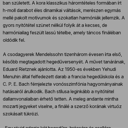
ban született. A kora klasszikus háromtételes formában írt
h-moll darabot éles dinamikai váltások, merészen egymás
mellé pakolt motívumok és szokatlan harmóniák jellemzik. A
gyors nyitótétel szünet nélkül folyik át a kecses, de
harmóniailag feszült lassú tételbe, amely táncos fináléban
oldódik fel.
A csodagyerek Mendelssohn tizenhárom évesen írta első,
később megtagadott hegedűversenyét. A művet tanárának,
Eduard Rietznek ajánlotta. Az 1950-es években Yehudi
Menuhin által felfedezett darab a francia hegedűiskola és a
C. P. E. Bach fémjelezte vonósszimfónia hagyományainak
hatásairól árulkodik. Bach stílusa leginkább a nyitótétel
dallamvonalaiban érhető tetten. A meleg andante mintha
mozarti jegyeket viselne, a finálé a szerző korának virtuóz
szokásait tükrözi.