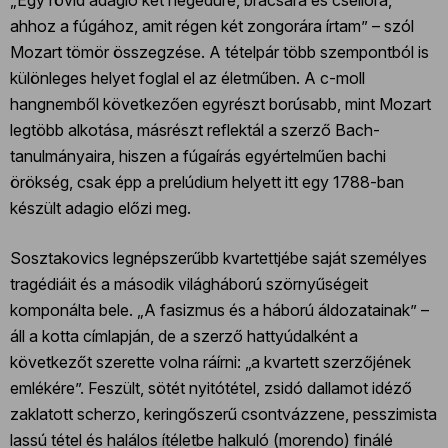
„Egy rövid adagio két hegedűre, brácsára és csellóra,
ahhoz a fúgához, amit régen két zongorára írtam” – szól
Mozart tömör összegzése. A tételpár több szempontból is
különleges helyet foglal el az életműben. A c-moll
hangnemből következően egyrészt borúsabb, mint Mozart
legtöbb alkotása, másrészt reflektál a szerző Bach-
tanulmányaira, hiszen a fúgaírás egyértelműen bachi
örökség, csak épp a prelúdium helyett itt egy 1788-ban
készült adagio előzi meg.
Sosztakovics legnépszerűbb kvartettjébe saját személyes
tragédiáit és a második világháború szörnyűségeit
komponálta bele. „A fasizmus és a háború áldozatainak” –
áll a kotta címlapján, de a szerző hattyúdalként a
következőt szerette volna ráírni: „a kvartett szerzőjének
emlékére”. Feszült, sötét nyitótétel, zsidó dallamot idéző
zaklatott scherzo, keringőszerű csontvázzene, pesszimista
lassú tétel és halálos ítéletbe halkuló (morendo) finálé