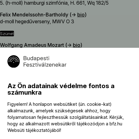
5. (h-moll) hamburgi szimfónia, H. 661, Wq 182/5
Felix Mendelssohn-Bartholdy (→
bio
)
d-moll hegedűverseny, MWV O 3
szünet
Wolfgang Amadeus Mozart (→
bio
)
c-moll adagio és fúga, K. 546
Dmitrij Sosztakovics (→
bio
)
c-moll kamaraszimfónia, Op. 110a
Ludwig van Beethoven (→
bio
)
Az Ön adatainak védelme fontos a
13. (B-dúr) vonósnégyes – Cavatina, Op. 130
számunkra
Figyelem! A honlapon websütiket (ún. cookie-kat)
alkalmazunk, amelyek szükségesek ahhoz, hogy
Közreműködők
folyamatosan fejleszthessük szolgáltatásainkat. Kérjük,
hogy az alkalmazott websütikről tájékozódjon a
bfz.hu
Websüti tájékoztatójából
!
Koncertmester