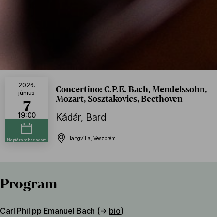
2026.
Concertino: C.P.E. Bach, Mendelssohn,
június
Mozart, Sosztakovics, Beethoven
7
19:00
Kádár
,
Bard
Hangvilla, Veszprém
Naptáramhoz adom
Program
Carl Philipp Emanuel Bach (→
bio
)