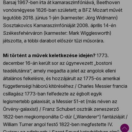
Barsaj 1967-ben írta át kamaraszimfóniává, Beethoven
vonósnégyese 1826-ban született; a BFZ Mozart művét
legutóbb 2018. június 1-jén (karmester: Jörg Widmann)
Sosztakovics Kamaraszimfóniáját 2008. április 14-én
Székesfehérváron (karmester: Mark Wigglesworth)
játszotta, a többi darabot először tűzi műsorára.
Mi történt a művek keletkezése idején?
1773.
december 16-án került sor az úgynevezett „bostoni
teadélutánra”, amely megadta a jelet az angolok elleni
általános felkelésre, és hozzájárult az 1775-ös amerikai
függetlenségi háború kitöréséhez / Charles Messier francia
csillagász 1773-ban felfedezte az égbolt egyik
legismertebb galaxisát, a Messier 51-et (más néven az
Örvény-galaxist) / Franz Schubert osztrák zeneszerző
1822-ben megkomponálta C-dúr („Wanderer”) fantáziáját /
William Turner angol festő 1822-ben megfestette IV.