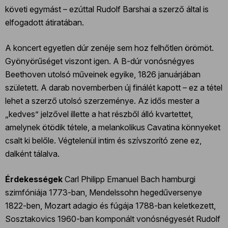
követi egymást – ezúttal Rudolf Barshai a szerző által is
elfogadott átiratában.
A koncert egyetlen dúr zenéje sem hoz felhőtlen örömöt.
Gyönyörűséget viszont igen. A B-dúr vonósnégyes
Beethoven utolsó műveinek egyike, 1826 januárjában
született. A darab novemberben új finálét kapott – ez a tétel
lehet a szerző utolsó szerzeménye. Az idős mester a
„kedves” jelzővel illette a hat részből álló kvartettet,
amelynek ötödik tétele, a melankolikus Cavatina könnyeket
csalt ki belőle. Végtelenül intim és szívszorító zene ez,
dalként tálalva.
Érdekességek
Carl Philipp Emanuel Bach hamburgi
szimfóniája 1773-ban, Mendelssohn hegedűversenye
1822-ben, Mozart adagio és fúgája 1788-ban keletkezett,
Sosztakovics 1960-ban komponált vonósnégyesét Rudolf