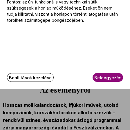
Fontos: az ún. funkcionális vagy technikai sütik
Daniel Bard
szükségesek a honlap működéséhez. Ezeket ön nem
tudja kiiktatni, viszont a honlapon történt látogatása után
Szólista
törölheti számítógépe böngészőjében.
Kádár István
(hegedű)
A koncerten játszó zenészek
További információ
Az esemény körülbelül 120 perc hosszúságú.
Beállítások kezelése
Beleegyezés
Az eseményről
Hosszas moll kalandozások, ifjúkori művek, utolsó
kompozíciók, korszakhatárokon alkotó szerzők –
rendkívül színes, évszázadokat átfogó programmal
zárja magyarországi évadát a Fesztiválzenekar. A