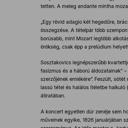
tetten. A meleg andante mintha mozarti
„Egy rövid adagio két hegedűre, brács
összegzése. A tételpár több szempont
borúsabb, mint Mozart legtöbb alkotá
örökség, csak épp a prelúdium helyett
Sosztakovics legnépszerűbb kvartettj
fasizmus és a háború áldozatainak” – á
szerzőjének emlékére”. Feszült, sötét
lassú tétel és halálos ítéletbe halkuló
átiratában.
A koncert egyetlen dúr zenéje sem h
műveinek egyike, 1826 januárjában szü