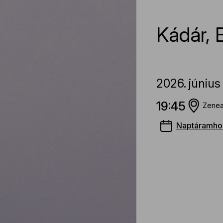
Kádár
,
2026.
június
19:45
Zenea
Naptáramho