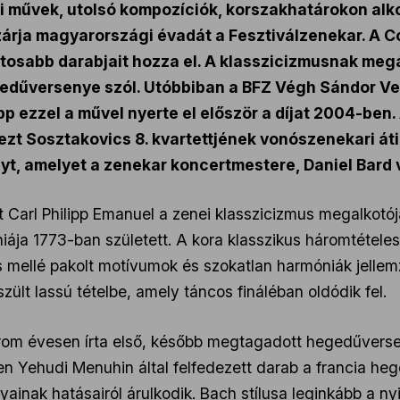
i művek, utolsó kompozíciók, korszakhatárokon alko
rja magyarországi évadát a Fesztiválzenekar. A Con
tosabb darabjait hozza el. A klasszicizmusnak megá
dűversenye szól. Utóbbiban a BFZ Végh Sándor Ve
épp ezzel a művel nyerte el először a díjat 2004-ben
 ezt Sosztakovics 8. kvartettjének vonószenekari át
yt, amelyet a zenekar koncertmestere, Daniel Bard 
 Carl Philipp Emanuel a zenei klasszicizmus megalkotój
niája 1773-ban született. A kora klasszikus háromtétele
mellé pakolt motívumok és szokatlan harmóniák jellemzi
szült lassú tételbe, amely táncos fináléban oldódik fel.
om évesen írta első, később megtagadott hegedűverse
n Yehudi Menuhin által felfedezett darab a francia hege
inak hatásairól árulkodik. Bach stílusa leginkább a ny