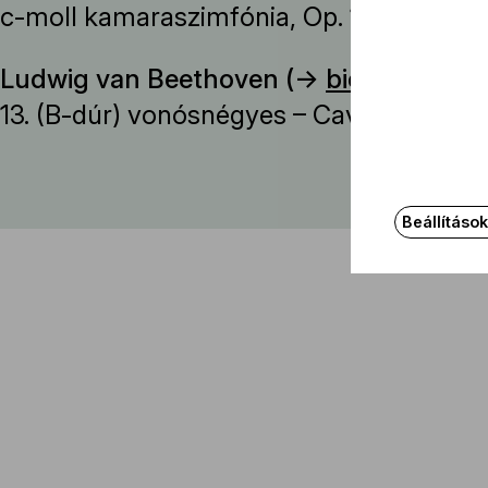
c-moll kamaraszimfónia, Op. 110a
Ludwig van Beethoven (→
bio
)
13. (B-dúr) vonósnégyes – Cavatina, Op. 
Beállításo