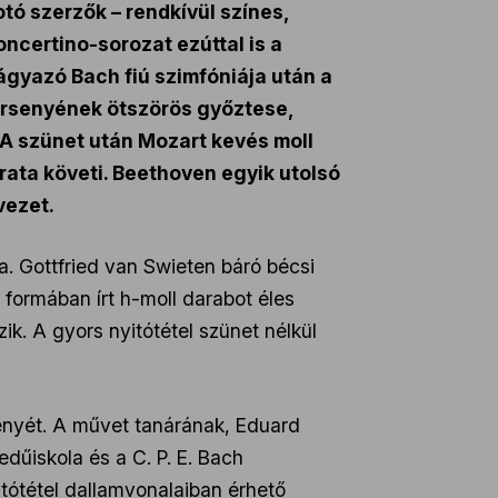
tó szerzők – rendkívül színes,
certino-sorozat ezúttal is a
gyazó Bach fiú szimfóniája után a
rsenyének ötszörös győztese,
. A szünet után Mozart kevés moll
irata követi. Beethoven egyik utolsó
vezet.
a. Gottfried van Swieten báró bécsi
s formában írt h-moll darabot éles
k. A gyors nyitótétel szünet nélkül
nyét. A művet tanárának, Eduard
dűiskola és a C. P. E. Bach
itótétel dallamvonalaiban érhető