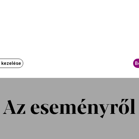
Az ese
130
k kezelése
B
Az eseményről