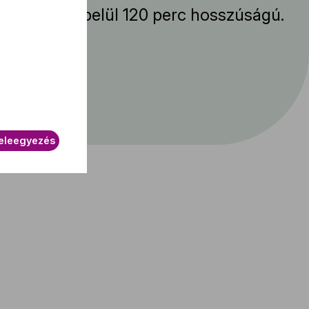
mény körülbelül 120 perc hosszúságú.
eleegyezés