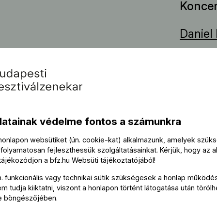
Koncer
Daniel
Szólist
Wq 182/5
Kádár 
datainak védelme fontos a számunkra
A konc
 honlapon websütiket (ún. cookie-kat) alkalmazunk, amelyek szü
folyamatosan fejleszthessük szolgáltatásainkat. Kérjük, hogy az a
Tová
 tájékozódjon a
bfz.hu
Websüti tájékoztatójából
!
n. funkcionális vagy technikai sütik szükségesek a honlap működé
 tudja kiiktatni, viszont a honlapon történt látogatása után törölh
Bérlet
e böngészőjében.