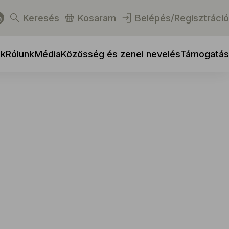
Keresés
Kosaram
Belépés/Regisztráció
ek
Rólunk
Média
Közösség és zenei nevelés
Támogatás