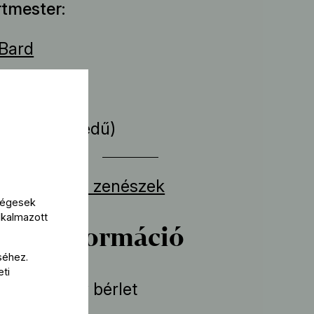
tmester
 Bard
a
István
(hegedű)
erten játszó zenészek
kségesek
lkalmazott
bbi információ
séhez.
eti
ek: Ormándy bérlet