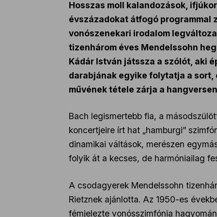
Hosszas moll kalandozások, ifjúkor
évszázadokat átfogó programmal zá
vonószenekari irodalom legváltoza
tizenhárom éves Mendelssohn hege
Kádár István játssza a szólót, aki 
darabjának egyike folytatja a sort,
művének tétele zárja a hangversen
Bach legismertebb fia, a másodszülött
koncertjeire írt hat „hamburgi” szimfó
dinamikai váltások, merészen egymás 
folyik át a kecses, de harmóniailag fe
A csodagyerek Mendelssohn tizenhár
Rietznek ajánlotta. Az 1950-es évekbe
fémjelezte vonósszimfónia hagyománya