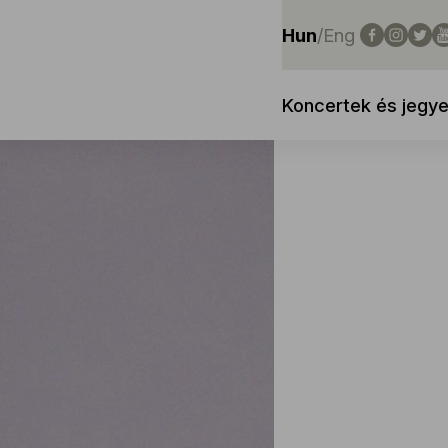
Hun
/
Eng
Koncertek és jegy