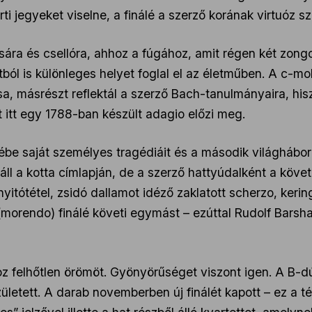
 jegyeket viselne, a finálé a szerző korának virtuóz szo
ára és csellóra, ahhoz a fúgához, amit régen két zongo
ból is különleges helyet foglal el az életműben. A c-
sa, másrészt reflektál a szerző Bach-tanulmányaira, hi
 itt egy 1788-ban készült adagio előzi meg.
ébe saját személyes tragédiáit és a második világhábo
ll a kotta címlapján, de a szerző hattyúdalként a követke
 nyitótétel, zsidó dallamot idéző zaklatott scherzo, ker
 (morendo) finálé követi egymást – ezúttal Rudolf Barshai
oz felhőtlen örömöt. Gyönyörűséget viszont igen. A B-
letett. A darab novemberben új finálét kapott – ez a tét