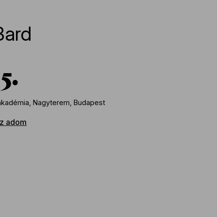
Bard
5
kadémia, Nagyterem, Budapest
z adom