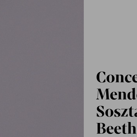
Conce
Mende
Soszt
Beet