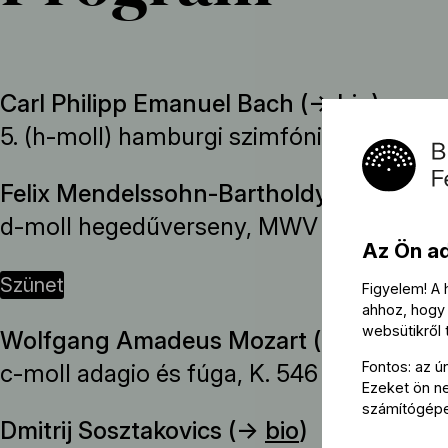
Carl Philipp Emanuel Bach (→
bio
)
5. (h-moll) hamburgi szimfónia, H. 661, 
Felix Mendelssohn-Bartholdy (→
bio
)
d-moll hegedűverseny, MWV O 3
Az Ön a
szünet
Figyelem! A
ahhoz, hogy 
websütikről
Wolfgang Amadeus Mozart (→
bio
)
Fontos: az ú
c-moll adagio és fúga, K. 546
Ezeket ön nem
számítógép
Dmitrij Sosztakovics (→
bio
)