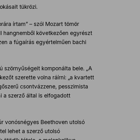
kásait tükrözi.
rára írtam” – szól Mozart tömör
moll hangnemből következően egyrészt
szen a fúgaírás egyértelműen bachi
rú szörnyűségeit komponálta bele. „A
zőt szerette volna ráírni: „a kvartett
ingőszerű csontvázzene, pesszimista
 a szerző által is elfogadott
dúr vonósnégyes Beethoven utolsó
el lehet a szerző utolsó