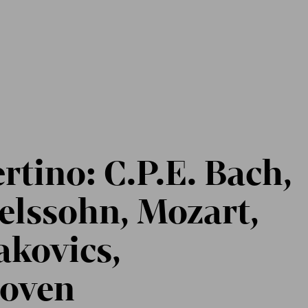
rtino: C.P.E. Bach,
lssohn, Mozart,
akovics,
hoven