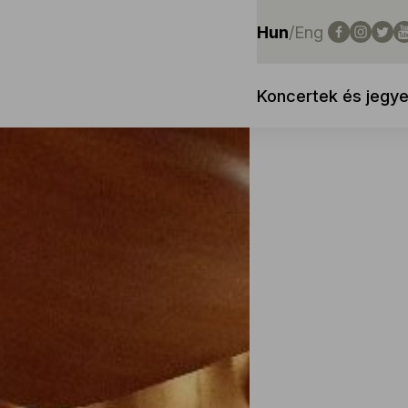
Hun
/
Eng
Koncertek és jegy