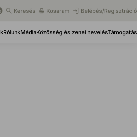
Keresés
Kosaram
Belépés/Regisztráció
ek
Rólunk
Média
Közösség és zenei nevelés
Támogatás