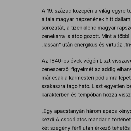
A 19. század közepén a világ egyre tö
általa magyar népzenének hitt dalla
sorozatát, a tizenkilenc magyar rapsz
zenekarra is átdolgozott. Mint a több
„lassan” után energikus és virtuóz „fr
Az 1840-es évek végén Liszt visszavo
zeneszerzői figyelmét az addig elhan
már csak a karmesteri pódiumra lépett
szakaszra tagolható. Liszt egyetlen 
karakterben és tempóban hozza vissza 
„Egy apacstanyán három apacs kényszer
kezdi A csodálatos mandarin történet
két szegény férfi után érkező tehetős 