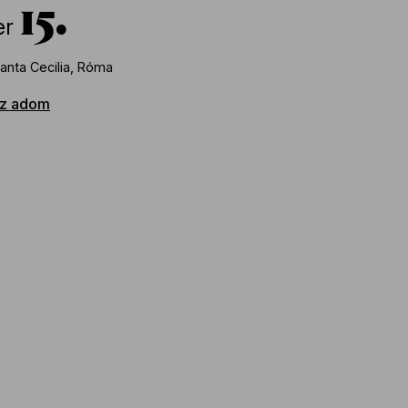
15
er
anta Cecilia, Róma
z adom