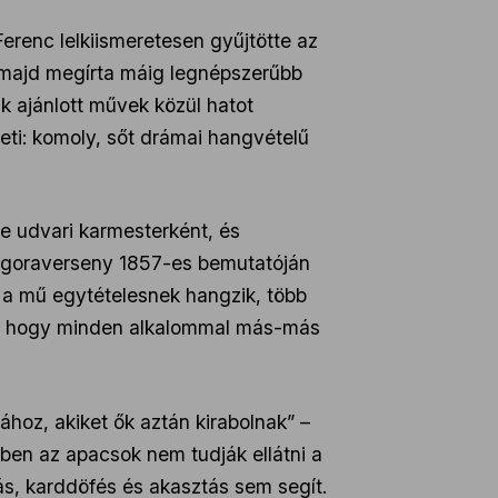
erenc lelkiismeretesen gyűjtötte az
 majd megírta máig legnépszerűbb
k ajánlott művek közül hatot
veti: komoly, sőt drámai hangvételű
le udvari karmesterként, és
zongoraverseny 1857-es bemutatóján
r a mű egytételesnek hangzik, több
úgy, hogy minden alkalommal más-más
ához, akiket ők aztán kirabolnak” –
ben az apacsok nem tudják ellátni a
tás, karddöfés és akasztás sem segít.