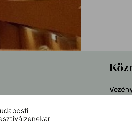
Köz
Vezény
Fische
Szólist
nc (→
bio
) és Doppler