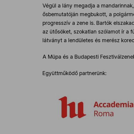
Végül a lány megadja a mandarinnak, 
ősbemutatóján megbukott, a polgármest
progresszív a zene is. Bartók elszakad
az ütősöket, szokatlan szólamot ír a f
látványt a lendületes és merész koreog
A Müpa és a Budapesti Fesztiválzene
Együttműködő partnerünk: