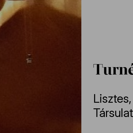
Turné
Lisztes
Társulat