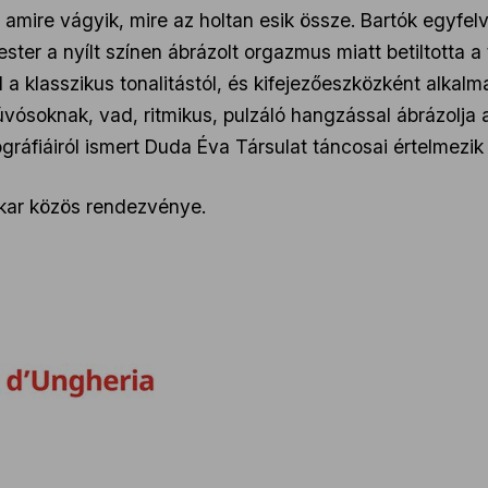
amire vágyik, mire az holtan esik össze. Bartók egyfel
er a nyílt színen ábrázolt orgazmus miatt betiltotta a
 a klasszikus tonalitástól, és kifejezőeszközként alkalm
úvósoknak, vad, ritmikus, pulzáló hangzással ábrázolja a
ráfiáiról ismert Duda Éva Társulat táncosai értelmezik 
kar közös rendezvénye.