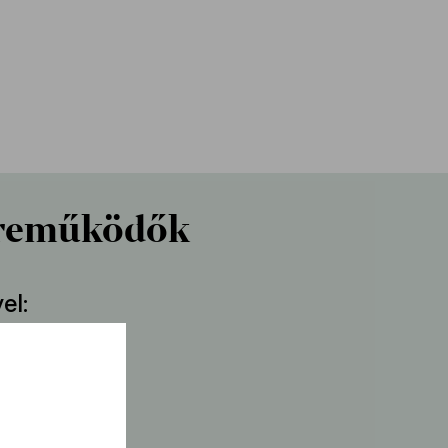
reműködők
el
r Iván
a