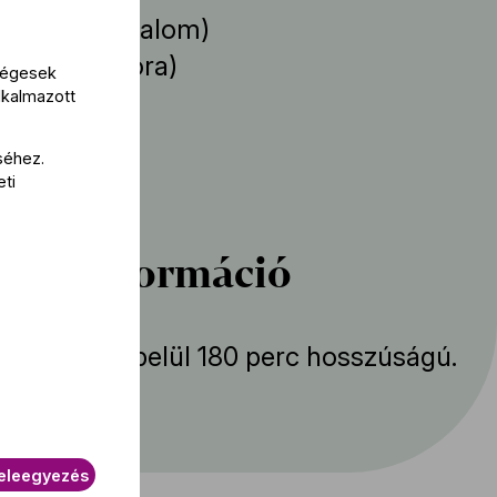
s Jenő
(cimbalom)
Lazić
(zongora)
kségesek
lkalmazott
működik
séhez.
eti
va Társulat
bbi információ
mény körülbelül 180 perc hosszúságú.
eleegyezés