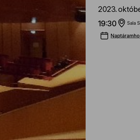
2023.
októb
19:30
Sala S
Naptáramho