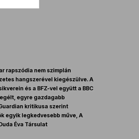
yar rapszódia nem szimplán
gzetes hangszerével kiegészülve. A
ikverein és a BFZ-vel együtt a BBC
 megélt, egyre gazdagabb
uardian kritikusa szerint
rtók egyik legkedvesebb műve, A
Duda Éva Társulat