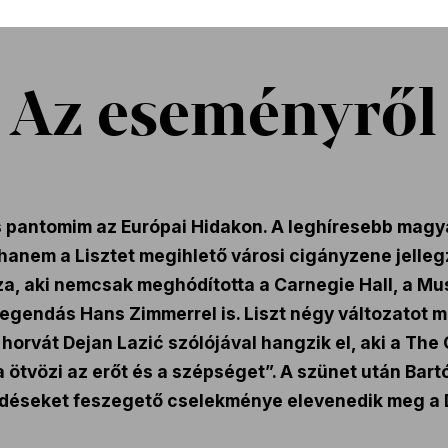
Az eseményről
és pantomim az Európai Hidakon. A leghíresebb mag
 hanem a Lisztet megihlető városi cigányzene jelle
a, aki nemcsak meghódította a Carnegie Hall, a Mus
legendás Hans Zimmerrel is. Liszt négy változatot
rvát Dejan Lazić szólójával hangzik el, aki a The G
a ötvözi az erőt és a szépséget”. A szünet után Ba
érdéseket feszegető cselekménye elevenedik meg a 