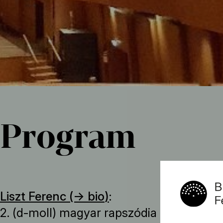
Program
Liszt Ferenc (→
bio
)
:
2. (d-moll) magyar rapszódia (Liszt Fere