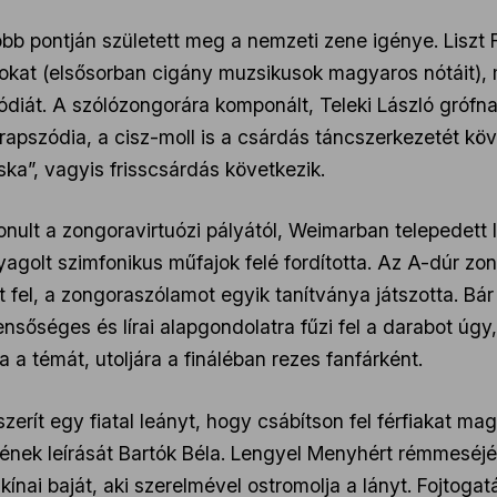
bb pontján született meg a nemzeti zene igénye. Liszt F
mokat (elsősorban cigány muzsikusok magyaros nótáit),
ódiát. A szólózongorára komponált, Teleki László grófna
i rapszódia, a cisz-moll is a csárdás táncszerkezetét kö
iska”, vagyis frisscsárdás következik.
nult a zongoravirtuózi pályától, Weimarban telepedett 
yagolt szimfonikus műfajok felé fordította. Az A-dúr 
 fel, a zongoraszólamot egyik tanítványa játszotta. Bá
bensőséges és lírai alapgondolatra fűzi fel a darabot 
a témát, utoljára a fináléban rezes fanfárként.
ít egy fiatal leányt, hogy csábítson fel férfiakat mag
ének leírását Bartók Béla. Lengyel Menyhért rémmeséjé
kínai baját, aki szerelmével ostromolja a lányt. Fojtoga