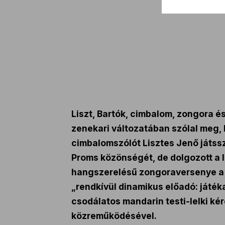
Liszt, Bartók, cimbalom, zongora 
zenekari változatában szólal meg,
cimbalomszólót Lisztes Jenő játssz
Proms közönségét, de dolgozott a 
hangszerelésű zongoraversenye a ho
„rendkívül dinamikus előadó: játék
csodálatos mandarin testi-lelki k
közreműködésével.