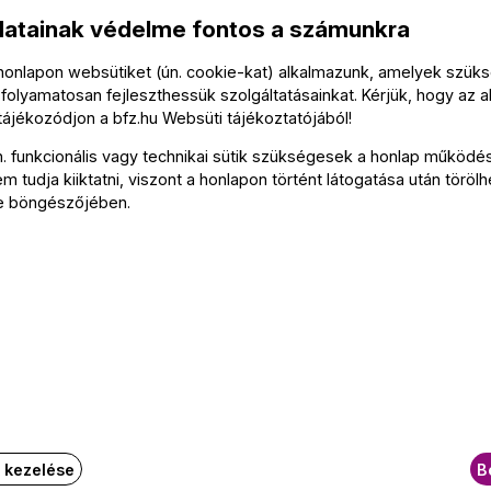
Liszte
datainak védelme fontos a számunkra
Dejan 
 honlapon websütiket (ún. cookie-kat) alkalmazunk, amelyek szü
folyamatosan fejleszthessük szolgáltatásainkat. Kérjük, hogy az a
 tájékozódjon a
bfz.hu
Websüti tájékoztatójából
!
Közre
n. funkcionális vagy technikai sütik szükségesek a honlap működé
 tudja kiiktatni, viszont a honlapon történt látogatása után törölh
Duda É
e böngészőjében.
zínpadi előadás a Duda
Tová
Az ese
k kezelése
B