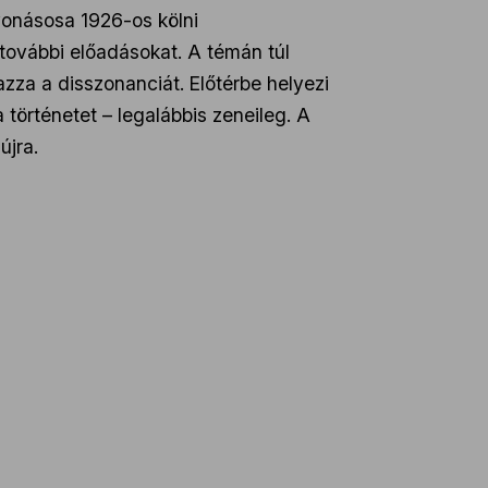
vonásosa 1926-os kölni
 további előadásokat. A témán túl
azza a disszonanciát. Előtérbe helyezi
 történetet – legalábbis zeneileg. A
újra.