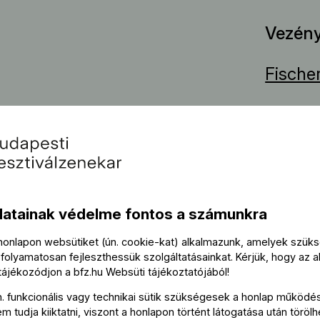
Vezény
Fische
Szólist
a, Op. 102
Veroni
Steven 
datainak védelme fontos a számunkra
Tová
 honlapon websütiket (ún. cookie-kat) alkalmazunk, amelyek szü
folyamatosan fejleszthessük szolgáltatásainkat. Kérjük, hogy az a
 tájékozódjon a
bfz.hu
Websüti tájékoztatójából
!
Az ese
n. funkcionális vagy technikai sütik szükségesek a honlap működé
 tudja kiiktatni, viszont a honlapon történt látogatása után törölh