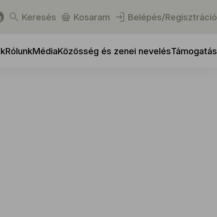
Keresés
Kosaram
Belépés/Regisztráció
ek
Rólunk
Média
Közösség és zenei nevelés
Támogatás