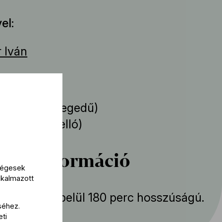
el
r Iván
a
ka Eberle
(hegedű)
Isserlis
(cselló)
bbi információ
kségesek
lkalmazott
mény körülbelül 180 perc hosszúságú.
séhez.
eti