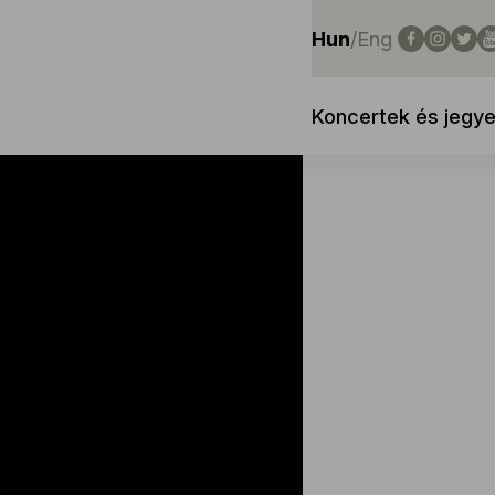
Hun
/
Eng
Koncertek és jegy