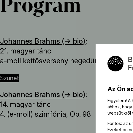
Program
Johannes Brahms (→
bio
)
:
21. magyar tánc
a-moll kettősverseny hegedűre és csellór
szünet
Az Ön a
Johannes Brahms (→
bio
)
:
Figyelem! A
14. magyar tánc
ahhoz, hogy 
4. (e-moll) szimfónia, Op. 98
websütikről
Fontos: az ú
Ezeket ön nem