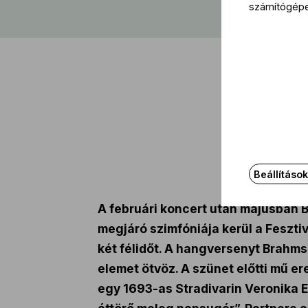
számítógép
Beállításo
A februári koncert után májusban 
megjáró szimfóniája kerül a Fesztiv
két félidőt. A hangversenyt Brahms
elemet ötvöz. A szünet előtti mű er
egy 1693-as Stradivarin Veronika Eb