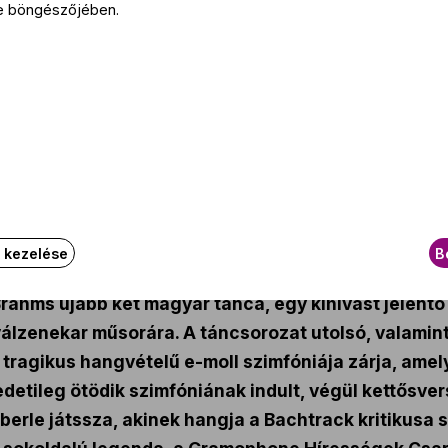
e böngészőjében.
Az eseményről
k kezelése
B
Brahms újabb két magyar tánca, egy kihívást jelen
álzenekar műsorára. A táncsorozat utolsó, valamint 
 tragikus hangvételű e-moll szimfóniája zárja, amel
edetileg ötödik szimfóniának indult, végül kettősver
erle játssza, akinek hangja a Bachtrack kritikusa s