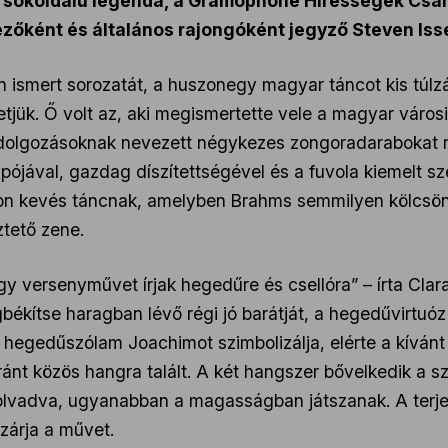
a sokoldalú legenda, a Gramophone Hírességek Csa
dezőként és általános rajongóként jegyző Steven Isse
n ismert sorozatát, a huszonegy magyar táncot kis túl
jük. Ő volt az, aki megismertette vele a magyar városi
feldolgozásoknak nevezett négykezes zongoradarabokat 
pójával, gazdag díszítettségével és a fuvola kiemelt sze
azon kevés táncnak, amelyben Brahms semmilyen kölcsön
tető zene.
gy versenyművet írjak hegedűre és csellóra” – írta Cl
békítse haragban lévő régi jó barátját, a hegedűvirtuó
hegedűszólam Joachimot szimbolizálja, elérte a kívánt 
nt közös hangra talált. A két hangszer bővelkedik a sz
olvadva, ugyanabban a magasságban játszanak. A terjed
 zárja a művet.