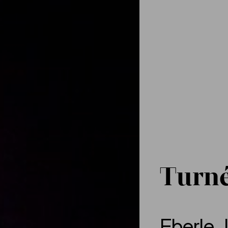
Turné
Eberle
,