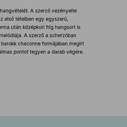
hangvételét. A szerző vezényelte
 Az első tételben egy egyszerű,
rma után középkori fríg hangsort is
 melódiája. A szerző a scherzóban
A barokk chaconne formájában megírt
dalmas pontot tegyen a darab végére.