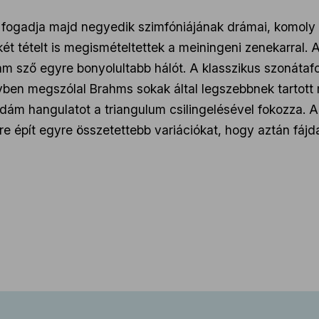
 fogadja majd negyedik szimfóniájának drámai, komoly 
 két tételt is megismételtettek a meiningeni zenekarral.
m sző egyre bonyolultabb hálót. A klasszikus szonátafo
lyben megszólal Brahms sokak által legszebbnek tartott
dám hangulatot a triangulum csilingelésével fokozza. 
re épít egyre összetettebb variációkat, hogy aztán fáj