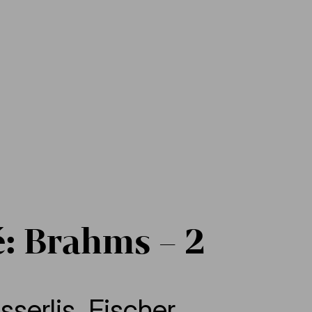
: Brahms – 2
Isserlis
,
Fischer