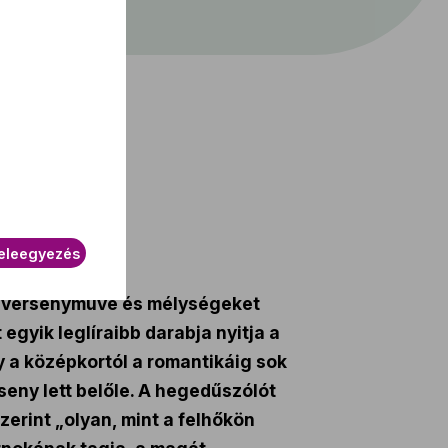
eleegyezés
tő versenyműve és mélységeket
egyik leglíraibb darabja nyitja a
y a középkortól a romantikáig sok
seny lett belőle. A hegedűszólót
zerint „olyan, mint a felhőkön