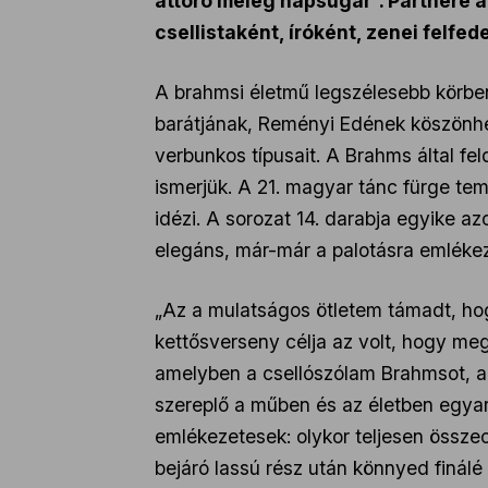
áttörő meleg napsugár”. Partnere 
csellistaként, íróként, zenei felfe
A brahmsi életmű legszélesebb körbe
barátjának, Reményi Edének köszönhet
verbunkos típusait. A Brahms által 
ismerjük. A 21. magyar tánc fürge tem
idézi. A sorozat 14. darabja egyike 
elegáns, már-már a palotásra emlékez
„Az a mulatságos ötletem támadt, ho
kettősverseny célja az volt, hogy meg
amelyben a csellószólam Brahmsot, a 
szereplő a műben és az életben egyará
emlékezetesek: olykor teljesen össze
bejáró lassú rész után könnyed finálé