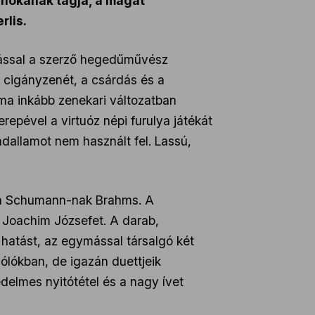
rnokának tagja, a magát
rlis.
zással a szerző hegedűművész
 cigányzenét, a csárdás és a
ma inkább zenekari változatban
repével a virtuóz népi furulya játékát
dallamot nem használt fel. Lassú,
ara Schumann-nak Brahms. A
z Joachim Józsefet. A darab,
hatást, az egymással társalgó két
ólókban, de igazán duettjeik
elmes nyitótétel és a nagy ívet