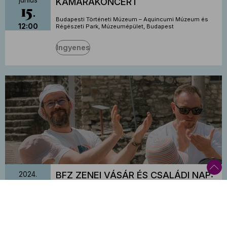
június
KAMARAKONCERT
15
Budapesti Történeti Múzeum – Aquincumi Múzeum és
12:00
Régészeti Park, Múzeumépület, Budapest
Ingyenes
BFZ ZENEI VÁSÁR ÉS CSALÁDI NAP:
2024.
június
BAROKK KONCERT
15
Budapesti Történeti Múzeum – Aquincumi Múzeum és
13:00
Régészeti Park, Múzeumépület, Budapest