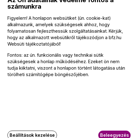
Színes zenei nevelési programjával a Budapesti
számunkra
Fesztiválzenekar azért dolgozik, hogy életre szóló
Figyelem! A honlapon websütiket (ún. cookie-kat)
élménnyé tegye a zenével való találkozást minden gyerek
alkalmazunk, amelyek szükségesek ahhoz, hogy
számára. Tevékenységünk egyik fontos pillére a Zenei
folyamatosan fejleszthessük szolgáltatásainkat. Kérjük,
vásár és családi nap, amelyet legközelebb június 15-én
hogy az alkalmazott websütikről tájékozódjon a
bfz.hu
Websüti tájékoztatójából
!
rendezünk meg az Aquincumi Múzeum és Régészeti
Parkban.
Fontos: az ún. funkcionális vagy technikai sütik
szükségesek a honlap működéséhez. Ezeket ön nem
tudja kiiktatni, viszont a honlapon történt látogatása után
Az egész napos rendezvényen zenés programok,
törölheti számítógépe böngészőjében.
kézműves foglalkozások, tánc és rengeteg játék várja a
gyerekeket. Lesz Zenevár, Kakaókoncert és
Hangszerkóstoló a kicsiknek, a felnőtteket pedig
kamarakoncertekkel várjuk.
A Fővárosi Önkormányzat által támogatott ingyenes
rendezvényünkön a bérletek mellett már a 2024–25-ös
évadra szóló jegyeink is megvásárolhatók, akár
Beállítások kezelése
Beleegyezés