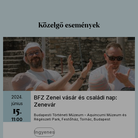
Közelgő események
BFZ Zenei vásár és családi nap:
2024.
június
Zenevár
15
Budapesti Történeti Múzeum – Aquincumi Múzeum és
11:00
Régészeti Park, Festőház, Tornác, Budapest
Ingyenes