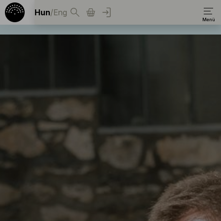
Hun
/
Eng