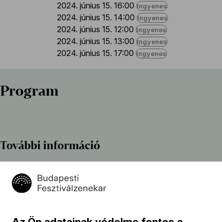
2024. június 15. 16:00
Ingyenes
2024. június 15. 14:00
Ingyenes
2024. június 15. 12:00
Ingyenes
2024. június 15. 13:00
Ingyenes
2024. június 15. 17:00
Ingyenes
Program
További információ
Az esemény körülbelül 450 perc hosszúságú.
Az eseményről
Az Ön adatainak védelme fontos a