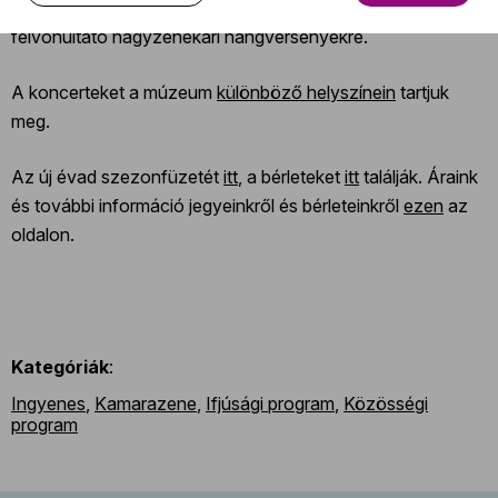
Kakaókoncertekre, akár a nemzetközi sztárokat
felvonultató nagyzenekari hangversenyekre.
A koncerteket a múzeum
különböző helyszínein
tartjuk
meg.
Az új évad szezonfüzetét
itt
, a bérleteket
itt
találják. Áraink
és további információ jegyeinkről és bérleteinkről
ezen
az
oldalon.
Kategóriák
:
Ingyenes
,
Kamarazene
,
Ifjúsági program
,
Közösségi
program