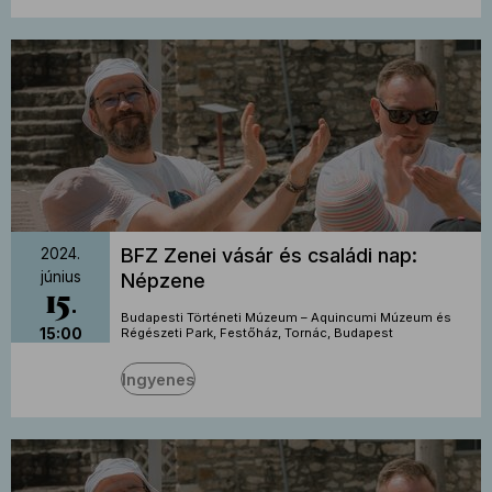
BFZ Zenei vásár és családi nap:
2024.
június
Népzene
15
Budapesti Történeti Múzeum – Aquincumi Múzeum és
15:00
Régészeti Park, Festőház, Tornác, Budapest
Ingyenes