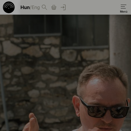
Hun
/
Eng