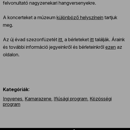
felvonultató nagyzenekari hangversenyekre.
A koncerteket a múzeum
különböző helyszínein
tartjuk
meg.
Az új évad szezonfüzetét
itt
, a bérleteket
itt
találják. Áraink
és további információ jegyeinkről és bérleteinkről
ezen
az
oldalon.
Kategóriák
:
Ingyenes
,
Kamarazene
,
Ifjúsági program
,
Közösségi
program