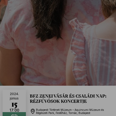
2024.
BFZ ZENEI VÁSÁR ÉS CSALÁDI NAP:
június
RÉZFÚVÓSOK KONCERTJE
15
17:00
Budapesti Történeti Múzeum – Aquincumi Múzeum és
Régészeti Park, Festőház, Tornác, Budapest