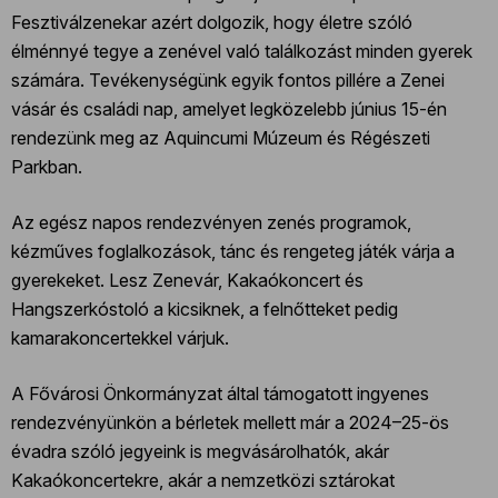
Fesztiválzenekar azért dolgozik, hogy életre szóló
élménnyé tegye a zenével való találkozást minden gyerek
számára. Tevékenységünk egyik fontos pillére a Zenei
vásár és családi nap, amelyet legközelebb június 15-én
rendezünk meg az Aquincumi Múzeum és Régészeti
Parkban.
Az egész napos rendezvényen zenés programok,
kézműves foglalkozások, tánc és rengeteg játék várja a
gyerekeket. Lesz Zenevár, Kakaókoncert és
Hangszerkóstoló a kicsiknek, a felnőtteket pedig
kamarakoncertekkel várjuk.
A Fővárosi Önkormányzat által támogatott ingyenes
rendezvényünkön a bérletek mellett már a 2024–25-ös
évadra szóló jegyeink is megvásárolhatók, akár
Kakaókoncertekre, akár a nemzetközi sztárokat