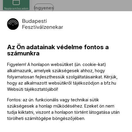
Ingyenes
Naptáramhoz adom
Program
Az Ön adatainak védelme fontos a
Marc Antoine Charpentier
:
számunkra
Te Deum – Prelude
Figyelem! A honlapon websütiket (ún. cookie-kat)
Scott Joplin
:
alkalmazunk, amelyek szükségesek ahhoz, hogy
The Entertainer
folyamatosan fejleszthessük szolgáltatásainkat. Kérjük,
George Gershwin
:
hogy az alkalmazott websütikről tájékozódjon a
bfz.hu
Love is Here to Stay
Websüti tájékoztatójából
!
Fontos: az ún. funkcionális vagy technikai sütik
Paul A. Nagle
:
szükségesek a honlap működéséhez. Ezeket ön nem
Jive for Five
tudja kiiktatni, viszont a honlapon történt látogatása után
Scott Joplin
:
törölheti számítógépe böngészőjében.
Gladiolus Rag