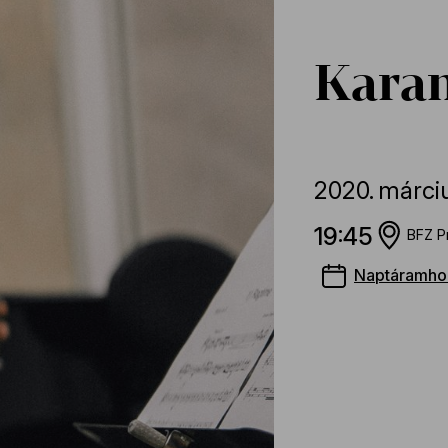
Karan
2020.
márci
19:45
BFZ P
Naptáramho