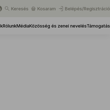
Keresés
Kosaram
Belépés/Regisztráció
ek
Rólunk
Média
Közösség és zenei nevelés
Támogatás