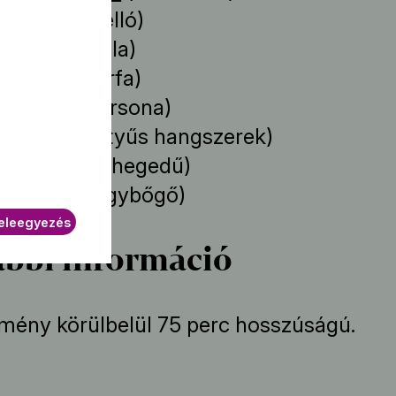
 Kousay
(cselló)
 Anett
(fuvola)
i Ágnes
(hárfa)
r Csaba
(harsona)
mese
(billentyűs hangszerek)
mási Mária
(hegedű)
ri Zsolt
(nagybőgő)
eleegyezés
bbi információ
mény körülbelül 75 perc hosszúságú.