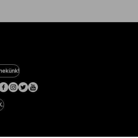
al
 nekünk!
a
lak
K.