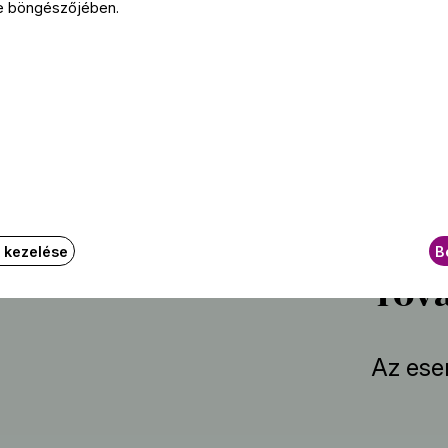
e böngészőjében.
Mahdi
Jóföldi
Polóny
Wagne
Mali E
Gál-Ta
Fejérvá
k kezelése
B
Tová
Az ese