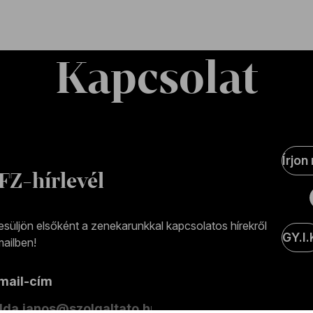
Kapcsolat
Soci
Írjon
Medi
FZ-hírlevél
olda
esüljön elsőként a zenekarunkkal kapcsolatos hírekről
GY.I.
ailben!
-mail-cím