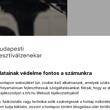
Köz
datainak védelme fontos a számunkra
Közre
 honlapon websütiket (ún. cookie-kat) alkalmazunk, amelyek szü
folyamatosan fejleszthessük szolgáltatásainkat. Kérjük, hogy az a
Lesták
 tájékozódjon a
bfz.hu
Websüti tájékoztatójából
!
Lezsák
n. funkcionális vagy technikai sütik szükségesek a honlap működé
Csizma
 tudja kiiktatni, viszont a honlapon történt látogatása után törölh