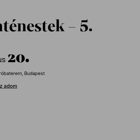
ténestek – 5.
20
us
róbaterem, Budapest
z adom