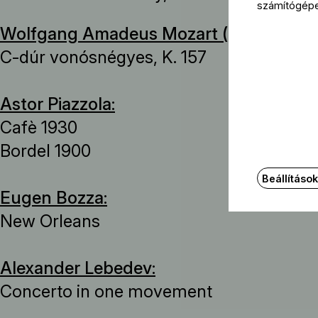
számítógép
Wolfgang Amadeus Mozart (→
bio
):
C-dúr vonósnégyes, K. 157
Astor Piazzola:
Cafè 1930
Bordel 1900
Beállításo
Eugen Bozza:
New Orleans
Alexander Lebedev:
Concerto in one movement