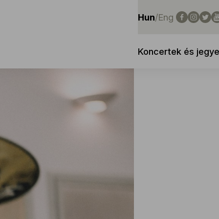
Hun
/
Eng
Koncertek és jegy