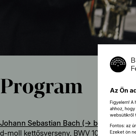
Program
Az Ön a
Figyelem! A
ahhoz, hogy 
websütikről
Johann Sebastian Bach (→
bio
):
Fontos: az ú
d-moll kettősverseny, BWV 1043
Ezeket ön nem