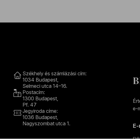
Kapcsolat
Székhely és számlázási cím:
B
1034 Budapest,
Selmeci utca 14–16.
Postacím:
1300 Budapest,
Ért
Pf. 47
e-m
Jegyiroda címe:
1036 Budapest,
Nagyszombat utca 1.
E
+36 1 489 4330