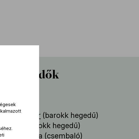
reműködők
működik
kségesek
lkalmazott
 Bedő Eszter
(barokk hegedű)
 Zsófia
(barokk hegedű)
séhez.
dia Angelika
(csembaló)
eti