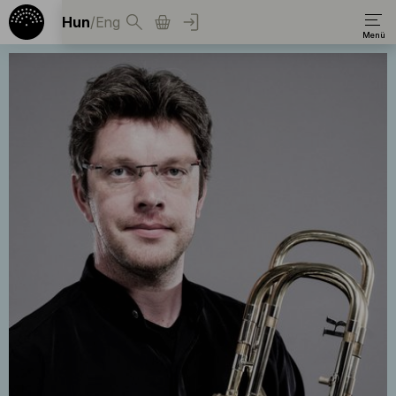
Hun
/
Eng