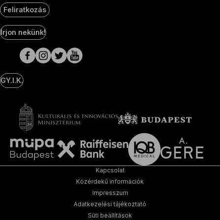
Feliratkozás
Social
Írjon nekünk!
Media
oldalak
GY.I.K.
Kapcsolat
Közérdekű információk
Impresszum
Adatkezelési tájékoztató
Süti beállítások