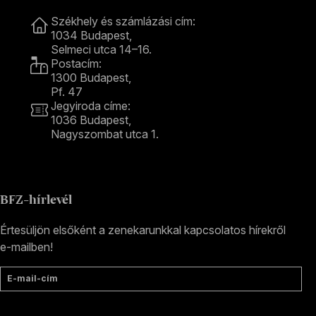
Kapcsolat
Székhely és számlázási cím:
1034 Budapest,
Selmeci utca 14–16.
Postacím:
1300 Budapest,
Pf. 47
Jegyiroda címe:
1036 Budapest,
Nagyszombat utca 1.
+36 1 489 4330
BFZ-hírlevél
Értesüljön elsőként a zenekarunkkal kapcsolatos hírekről
e-mailben!
E-mail-cím