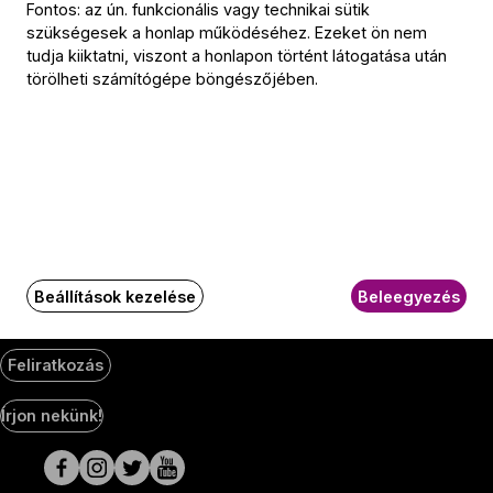
Fontos: az ún. funkcionális vagy technikai sütik
Jegyiroda címe:
szükségesek a honlap működéséhez. Ezeket ön nem
1036 Budapest,
tudja kiiktatni, viszont a honlapon történt látogatása után
Nagyszombat utca 1.
törölheti számítógépe böngészőjében.
+36 1 489 4330
BFZ-hírlevél
Értesüljön elsőként a zenekarunkkal kapcsolatos hírekről
e-mailben!
E-mail-cím
Beállítások kezelése
Beleegyezés
Feliratkozás
Social
Írjon nekünk!
Media
oldalak