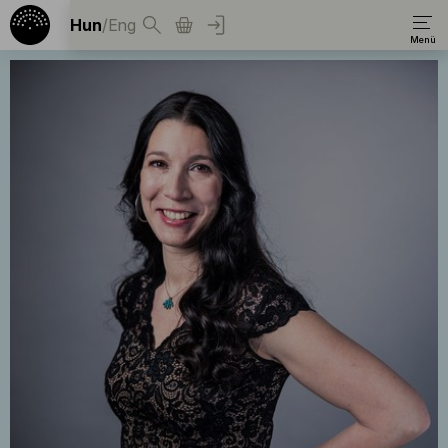
Hun
/
Eng