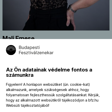
Mali Emese
billentyűs hangszerek
Kapcsolat
Az Ön adatainak védelme fontos a
számunkra
Kapcsolat
Figyelem! A honlapon websütiket (ún. cookie-kat)
Székhely és számlázási cím:
alkalmazunk, amelyek szükségesek ahhoz, hogy
1034 Budapest,
folyamatosan fejleszthessük szolgáltatásainkat. Kérjük,
Selmeci utca 14–16.
hogy az alkalmazott websütikről tájékozódjon a
bfz.hu
Postacím:
1300 Budapest,
Websüti tájékoztatójából
!
Pf. 47