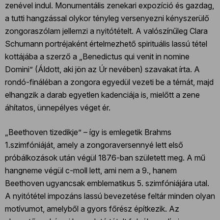
zenével indul. Monumentális zenekari expozíció és gazdag,
a tutti hangzással olykor tényleg versenyezni kényszerülő
zongoraszólam jellemzi a nyitótételt. A valószínűleg Clara
Schumann portréjaként értelmezhető spirituális lassú tétel
kottájába a szerző a „Benedictus qui venit in nomine
Domini” (Áldott, aki jön az Úr nevében) szavakat írta. A
rondó-fináléban a zongora egyedül vezeti be a témát, majd
elhangzik a darab egyetlen kadenciája is, mielőtt a zene
áhítatos, ünnepélyes véget ér.
„Beethoven tizedikje” – így is emlegetik Brahms
1.szimfóniáját, amely a zongoraversennyé lett első
próbálkozások után végül 1876-ban született meg. A mű
hangneme végül c-moll lett, ami nem a 9., hanem
Beethoven ugyancsak emblematikus 5. szimfóniájára utal.
A nyitótétel impozáns lassú bevezetése feltár minden olyan
motívumot, amelyből a gyors főrész építkezik. Az