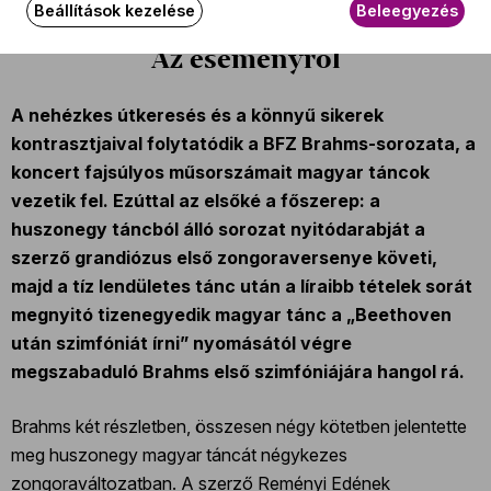
Beállítások kezelése
Beleegyezés
Az eseményről
A nehézkes útkeresés és a könnyű sikerek
kontrasztjaival folytatódik a BFZ Brahms-sorozata, a
koncert fajsúlyos műsorszámait magyar táncok
vezetik fel. Ezúttal az elsőké a főszerep: a
huszonegy táncból álló sorozat nyitódarabját a
szerző grandiózus első zongoraversenye követi,
majd a tíz lendületes tánc után a líraibb tételek sorát
megnyitó tizenegyedik magyar tánc a „Beethoven
után szimfóniát írni” nyomásától végre
megszabaduló Brahms első szimfóniájára hangol rá.
Brahms két részletben, összesen négy kötetben jelentette
meg huszonegy magyar táncát négykezes
zongoraváltozatban. A szerző Reményi Edének