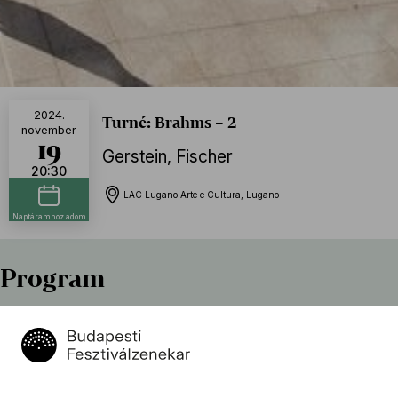
2024.
Turné: Brahms – 2
november
19
Gerstein
,
Fischer
20:30
LAC Lugano Arte e Cultura, Lugano
Naptáramhoz adom
Program
Johannes Brahms (→
bio
)
:
1. magyar tánc
1. (d-moll) zongoraverseny, Op. 15