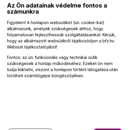
szünet
Az Ön adatainak védelme fontos a
számunkra
Johannes Brahms (→
bio
)
:
11. magyar tánc
Figyelem! A honlapon websütiket (ún. cookie-kat)
1. (c-moll) szimfónia, Op. 68
alkalmazunk, amelyek szükségesek ahhoz, hogy
folyamatosan fejleszthessük szolgáltatásainkat. Kérjük,
hogy az alkalmazott websütikről tájékozódjon a
bfz.hu
Websüti tájékoztatójából
!
Közreműködők
Fontos: az ún. funkcionális vagy technikai sütik
szükségesek a honlap működéséhez. Ezeket ön nem
Vezényel
tudja kiiktatni, viszont a honlapon történt látogatása után
Fischer Iván
törölheti számítógépe böngészőjében.
Szólista
Kirill Gerstein
(zongora)
További információ
Az esemény körülbelül 150 perc hosszúságú.