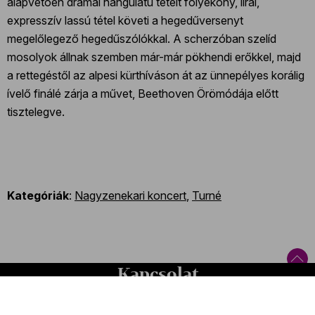
alapvetően drámai hangulatú tételt folyékony, lírai,
expresszív lassú tétel követi a hegedűversenyt
megelőlegező hegedűszólókkal. A scherzóban szelíd
mosolyok állnak szemben már-már pökhendi erőkkel, majd
a rettegéstől az alpesi kürthíváson át az ünnepélyes korálig
ívelő finálé zárja a művet, Beethoven Örömódája előtt
tisztelegve.
Kategóriák
:
Nagyzenekari koncert
,
Turné
Kapcsolat
Kapcsolat