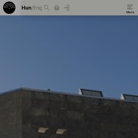
Hun
/
Eng