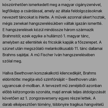
köszönhetően ismerkedett meg a magyar cigányzenével,
legfőképp a csárdással, amely az általa feldolgozásoknak
nevezett táncokat is ihlette. A művek azonnal sikert hoztak,
mégis zenekari hangszerelésükben váltak igazán ismertté.
E hangszerelések közül mindössze három származik
Brahmstól; ezek egyike a hullámzó 1. magyar tánc,
amelyben az ellentétek és fricskák kapják a főszerepet. A
szünet után megszólaló melankolikusabb 11. tánc dallamai
Brahms sajátjai. A mű Fischer Iván hangszerelésében
szólal meg.
Hallva Beethoven korszakalkotó kilencedikjét, Brahms
eldöntötte: megírja első szimfóniáját – Beethoven után
ugyancsak d-mollban. A tervezett mű zenéjéből azonban
előbb kétzongorás szonáta, majd annak teljes átdolgozását
követően az 1. zongoraverseny egyes részei lettek. A
darab elképesztően tömény, többnyire tragikus hangvételű