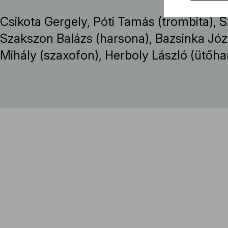
Csikota Gergely, Póti Tamás (trombita), S
Szakszon Balázs (harsona), Bazsinka Józ
Mihály (szaxofon), Herboly László (ütőh