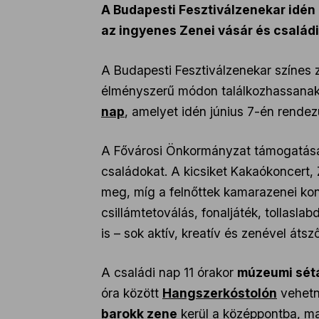
A Budapesti Fesztiválzenekar idén 
az ingyenes Zenei vásár és csalá
A Budapesti Fesztiválzenekar színes 
élményszerű módon találkozhassanak 
nap
, amelyet idén június 7-én rend
A Fővárosi Önkormányzat támogatásáv
családokat. A kicsiket Kakaókoncert,
meg, míg a felnőttek kamarazenei konc
csillámtetoválás, fonaljáték, tollasl
is – sok aktív, kreatív és zenével át
A családi nap 11 órakor
múzeumi sét
óra között
Hangszerkóstolón
vehetne
barokk zene
kerül a középpontba, ma