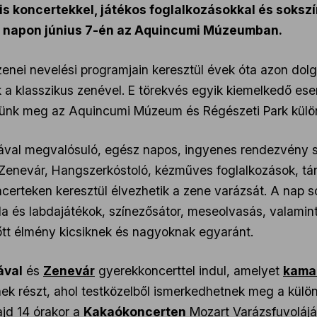
is koncertekkel, játékos foglalkozásokkal és soksz
di napon június 7-én az Aquincumi Múzeumban.
zenei nevelési programjain keresztül évek óta azon dol
a klasszikus zenével. E törekvés egyik kiemelkedő e
ezünk meg az Aquincumi Múzeum és Régészeti Park külön
al megvalósuló, egész napos, ingyenes rendezvény szí
 Zenevár, Hangszerkóstoló, kézműves foglalkozások, tán
erteken keresztül élvezhetik a zene varázsát. A nap so
abda és labdajátékok, színezősátor, meseolvasás, valamin
szőtt élmény kicsiknek és nagyoknak egyaránt.
ával
és
Zenevár
gyerekkoncerttel indul, amelyet
kama
k részt, ahol testközelből ismerkedhetnek meg a külön
jd 14 órakor a
Kakaókoncerten
Mozart Varázsfuvolájá