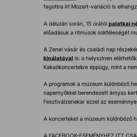
fagottra írt Mozart-variáció is elhangz
A délután során, 15 órától
palatkai 
előadásuk a ritmusok sokféleségét m
A Zenei vásár és családi nap részek
kínálatával
is: a helyszínen elérhet
Kakaókoncertekre éppúgy, mint a nemz
A programok a múzeum különböző helys
napernyőkkel berendezett árnyas kert
Fesztiválzenekar ezzel az eseménnyel 
A koncerteket a múzeum különböző he
A FACEBOOK-ESEMÉNYHEZ
ITT CS