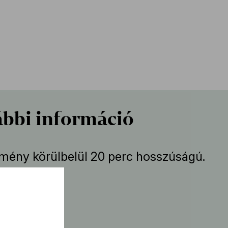
bbi információ
mény körülbelül 20 perc hosszúságú.