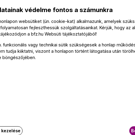
datainak védelme fontos a számunkra
 honlapon websütiket (ún. cookie-kat) alkalmazunk, amelyek szü
folyamatosan fejleszthessük szolgáltatásainkat. Kérjük, hogy az a
 tájékozódjon a
bfz.hu
Websüti tájékoztatójából
!
n. funkcionális vagy technikai sütik szükségesek a honlap működé
 tudja kiiktatni, viszont a honlapon történt látogatása után törölh
e böngészőjében.
onight
k kezelése
B