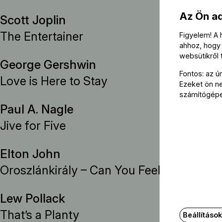
Az Ön a
Scott Joplin
The Entertainer
Figyelem! A
ahhoz, hogy 
websütikről
George Gershwin
Fontos: az ú
Love is Here to Stay
Ezeket ön nem
számítógép
Paul A. Nagle
Jive for Five
Elton John
Oroszlánkirály – Can You Feel the Love T
Lew Pollack
That’s a Planty
Beállításo