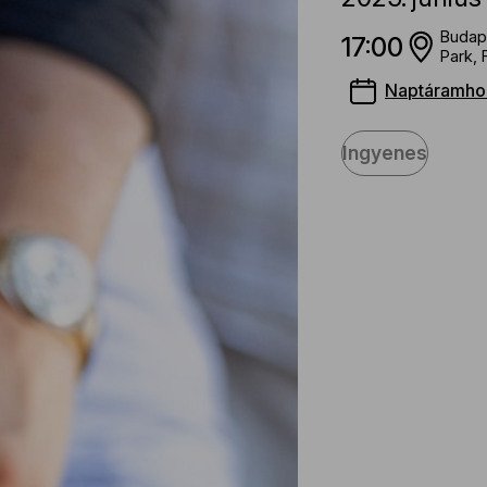
Budap
17:00
Park, 
Naptáramho
Ingyenes