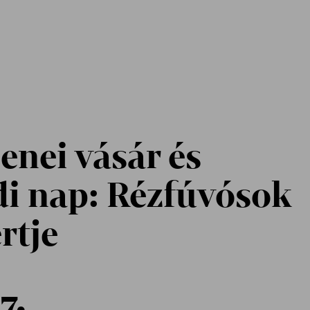
enei vásár és
di nap: Rézfúvósok
rtje
7