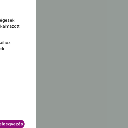
kségesek
lkalmazott
séhez.
eti
eleegyezés