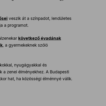
ősei
veszik át a színpadot, lendületes
ja a programot.
álzenekar
következő évadának
ek
, a gyermekeknek szóló
ákokkal, nyugágyakkal és
nak a zenei élményekhez. A Budapesti
kkor hat, ha közösségi élménnyé válik.