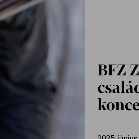
BFZ Z
csalá
konce
2025.
június