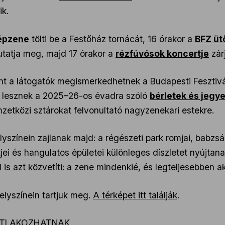
ik.
népzene
tölti be a Festőház tornácát, 16 órakor a
BFZ üt
utatja meg, majd 17 órakor a
rézfúvósok koncertje
zár
ént a látogatók megismerkedhetnek a Budapesti Fesztiv
ők lesznek a 2025–26-os évadra szóló
bérletek és jegy
etközi sztárokat felvonultató nagyzenekari estekre.
zínein zajlanak majd: a régészeti park romjai, babzs
jei és hangulatos épületei különleges díszletet nyújta
is azt közvetíti: a zene mindenkié, és legteljesebben a
lyszínein tartjuk meg.
A térképet itt találják
.
ATLAKOZHATNAK
.