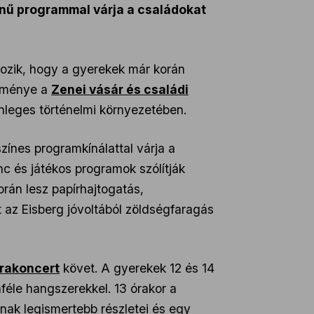
ínű programmal várja a családokat
gozik, hogy a gyerekek már korán
seménye a
Zenei vásár és családi
leges történelmi környezetében.
nes programkínálattal várja a
c és játékos programok szólítják
rán lesz papírhajtogatás,
t az Eisberg jóvoltából zöldségfaragás
rakoncert
követ. A gyerekek 12 és 14
féle hangszerekkel. 13 órakor a
nak legismertebb részletei és egy