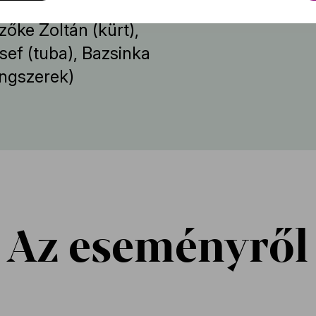
zőke Zoltán (kürt),
sef (tuba), Bazsinka
angszerek)
Az eseményről