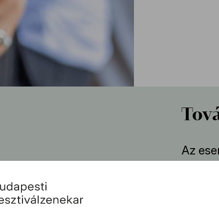
Tová
Az ese