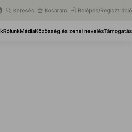
Keresés
Kosaram
Belépés/Regisztráció
ek
Rólunk
Média
Közösség és zenei nevelés
Támogatás