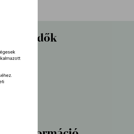
reműködők
kségesek
el
lkalmazott
séhez.
r Iván
eti
vezető
 Benedetti
bbi információ