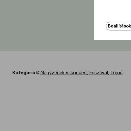
Beállításo
Kategóriák
:
Nagyzenekari koncert
,
Fesztivál
,
Turné