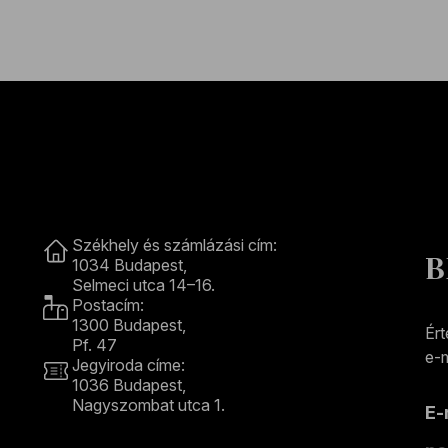
Kapcsolat
Székhely és számlázási cím:
B
1034 Budapest,
Selmeci utca 14–16.
Postacím:
1300 Budapest,
Ért
Pf. 47
e-m
Jegyiroda címe:
1036 Budapest,
Nagyszombat utca 1.
E
+36 1 489 4330