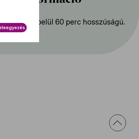
mény körülbelül 60 perc hosszúságú.
eleegyezés