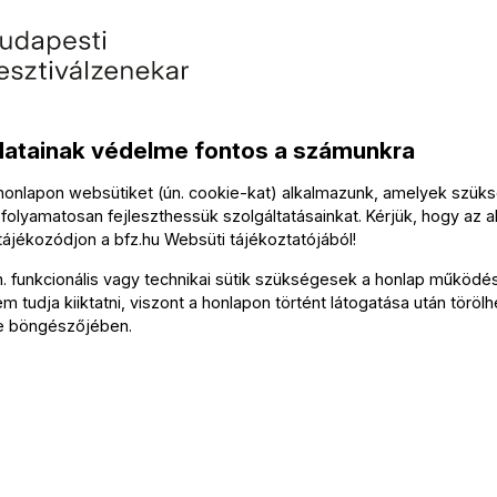
Köz
datainak védelme fontos a számunkra
 honlapon websütiket (ún. cookie-kat) alkalmazunk, amelyek szü
Vezény
folyamatosan fejleszthessük szolgáltatásainkat. Kérjük, hogy az a
 tájékozódjon a
bfz.hu
Websüti tájékoztatójából
!
n. funkcionális vagy technikai sütik szükségesek a honlap működé
Fische
 tudja kiiktatni, viszont a honlapon történt látogatása után törölh
e böngészőjében.
Műsor
ből
Nicola
Tová