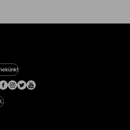
al
 nekünk!
a
lak
K.