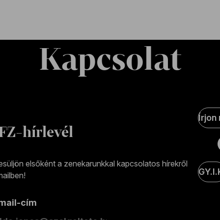
Kapcsolat
Soci
Írjon
Medi
FZ-hírlevél
olda
esüljön elsőként a zenekarunkkal kapcsolatos hírekről
GY.I.
ailben!
-mail-cím