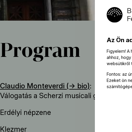
Az Ön a
Program
Figyelem! A
ahhoz, hogy 
websütikről
Fontos: az ú
Ezeket ön nem
Claudio Monteverdi (→
bio
)
:
számítógép
Válogatás a Scherzi musicali gyűjtemény
Erdélyi népzene
Klezmer