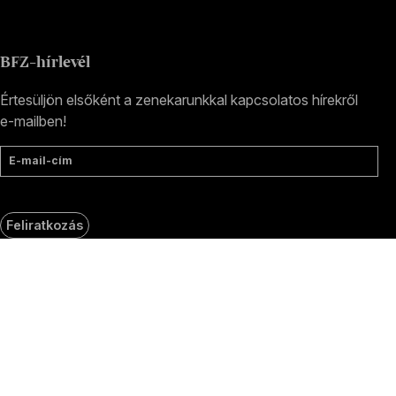
BFZ-hírlevél
Értesüljön elsőként a zenekarunkkal kapcsolatos hírekről
e-mailben!
E-mail-cím
Feliratkozás
Social
Írjon nekünk!
Media
oldalak
GY.I.K.