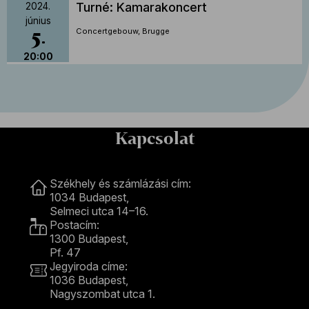
Turné: Kamarakoncert
2024.
június
5
Concertgebouw, Brugge
20:00
Kapcsolat
Kapcsolat
Székhely és számlázási cím:
1034 Budapest,
Selmeci utca 14–16.
Postacím:
1300 Budapest,
Pf. 47
Jegyiroda címe:
1036 Budapest,
Nagyszombat utca 1.
+36 1 489 4330