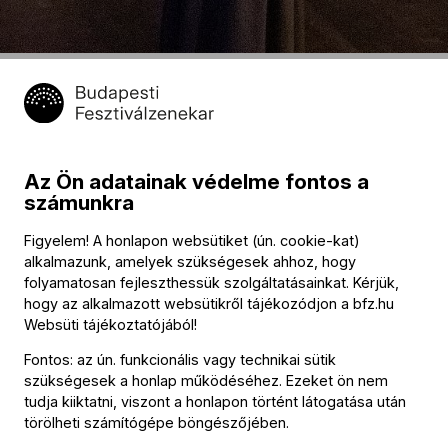
Turné: Kamarakoncert
További időpontok
Az Ön adatainak védelme fontos a
2024. június 5. 20:00
számunkra
Figyelem! A honlapon websütiket (ún. cookie-kat)
Program
alkalmazunk, amelyek szükségesek ahhoz, hogy
folyamatosan fejleszthessük szolgáltatásainkat. Kérjük,
hogy az alkalmazott websütikről tájékozódjon a
bfz.hu
Websüti tájékoztatójából
!
További információ
Fontos: az ún. funkcionális vagy technikai sütik
szükségesek a honlap működéséhez. Ezeket ön nem
tudja kiiktatni, viszont a honlapon történt látogatása után
Az esemény körülbelül 90 perc hosszúságú.
törölheti számítógépe böngészőjében.