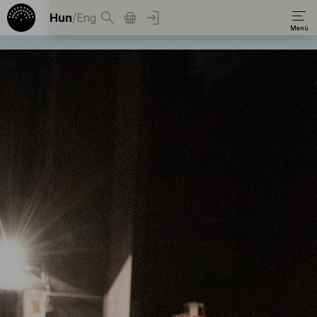
Hun
/
Eng