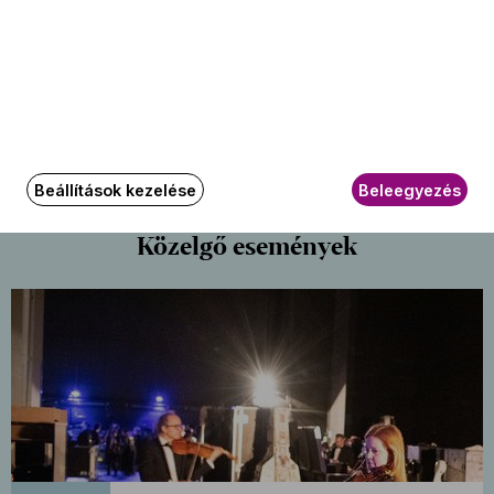
Kategóriák
:
Kamarazene
,
Turné
Beállítások kezelése
Beleegyezés
Közelgő események