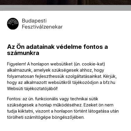
2024.
Turné: Kamarakoncert
június
5
Concertgebouw, Brugge
20:00
Az Ön adatainak védelme fontos a
Naptáramhoz adom
számunkra
Program
Figyelem! A honlapon websütiket (ún. cookie-kat)
alkalmazunk, amelyek szükségesek ahhoz, hogy
folyamatosan fejleszthessük szolgáltatásainkat. Kérjük,
Georg Friedrich Händel (→
bio
)
:
hogy az alkalmazott websütikről tájékozódjon a
bfz.hu
Cantate Il delirio amoroso, HWV 99 (1707)
Websüti tájékoztatójából
!
szünet
Fontos: az ún. funkcionális vagy technikai sütik
szükségesek a honlap működéséhez. Ezeket ön nem
Igor Stravinsky (→
bio
)
:
tudja kiiktatni, viszont a honlapon történt látogatása után
Apollon Musagète, W57
törölheti számítógépe böngészőjében.