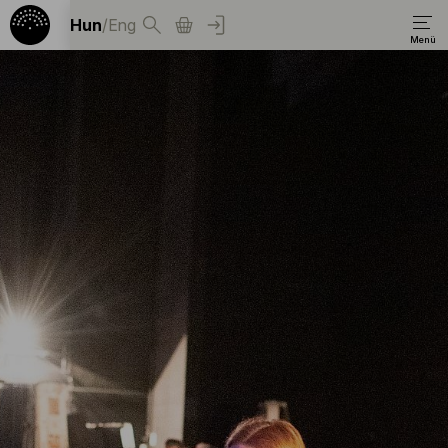
Hun
/
Eng