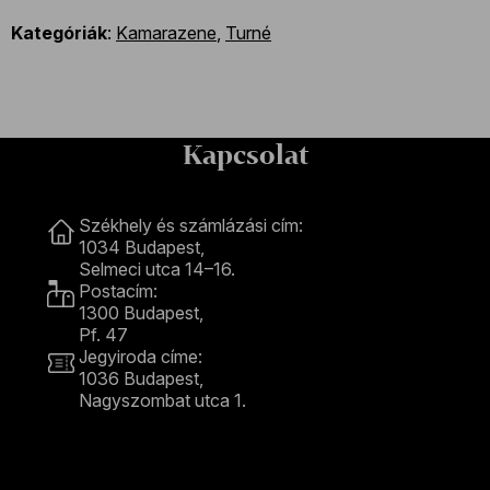
Kategóriák
:
Kamarazene
,
Turné
Kapcsolat
Kapcsolat
Székhely és számlázási cím:
1034 Budapest,
Selmeci utca 14–16.
Postacím:
1300 Budapest,
Pf. 47
Jegyiroda címe:
1036 Budapest,
Nagyszombat utca 1.
+36 1 489 4330