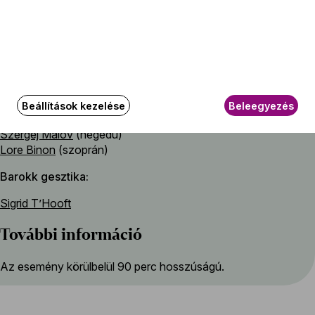
Közreműködők
Művészeti vezető
Szergej Malov
Beállítások kezelése
Beleegyezés
Közreműködik
Szergej Malov
(hegedű)
Lore Binon
(szoprán)
Barokk gesztika
Sigrid T’Hooft
További információ
Az esemény körülbelül 90 perc hosszúságú.