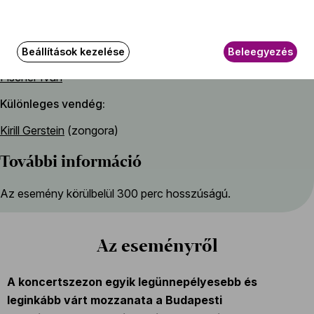
Közreműködők
Az esemény házigazdája
Beállítások kezelése
Beleegyezés
Fischer Iván
Különleges vendég
Kirill Gerstein
(zongora)
További információ
Az esemény körülbelül 300 perc hosszúságú.
Az eseményről
A koncertszezon egyik legünnepélyesebb és
leginkább várt mozzanata a Budapesti