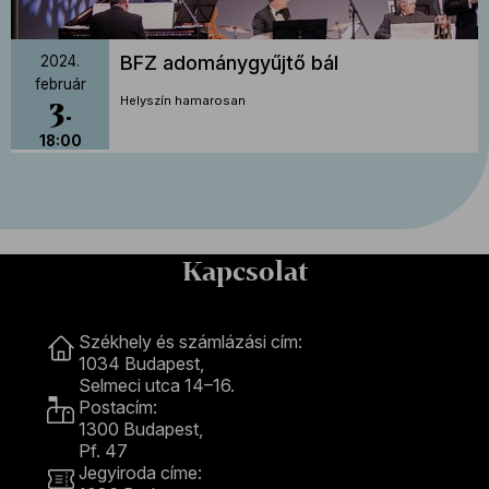
BFZ adománygyűjtő bál
2024.
február
3
Helyszín hamarosan
18:00
Kapcsolat
Kapcsolat
Székhely és számlázási cím:
1034 Budapest,
Selmeci utca 14–16.
Postacím:
1300 Budapest,
Pf. 47
Jegyiroda címe: