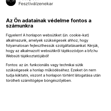
Program
Az Ön adatainak védelme fontos a
számunkra
Bálunk programjából:
- Gálavacsora
Figyelem! A honlapon websütiket (ún. cookie-kat)
- A BFZ Big Bandje
alkalmazunk, amelyek szükségesek ahhoz, hogy
- Jótékonysági aukció kortárs műalkotásokkal, ékszerekkel és
folyamatosan fejleszthessük szolgáltatásainkat. Kérjük,
exkluzív élményekkel
hogy az alkalmazott websütikről tájékozódjon a
bfz.hu
- Swing és más táncok
Websüti tájékoztatójából
!
- Pezsgőbár – a Varros & Co. Champagne & Fine Wine Shop
jóvoltából
Fontos: az ún. funkcionális vagy technikai sütik
szükségesek a honlap működéséhez. Ezeket ön nem
- Borbár – a Gere Attila Pincészet jóvoltából
tudja kiiktatni, viszont a honlapon történt látogatása után
A bálon elhangzik:
törölheti számítógépe böngészőjében.
George Gershwin
:
Rhapshody in Blue