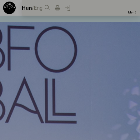
Hun
/
Eng