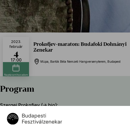
2023.
Prokofjev-maraton: Budafoki Dohnányi
február
Zenekar
4
17:00
Müpa, Bartók Béla Nemzeti Hangversenyterem, Budapest
Naptáramhoz adom
Program
Szergej Prokofjev (→
bio
)
:
1. (D-dúr) hegedűverseny, Op. 19
Kizsé hadnagy – szvit, Op. 60