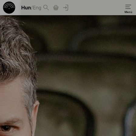
Hun
/
Eng