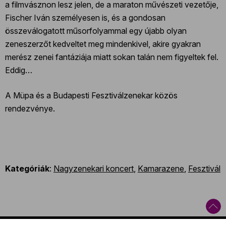
a filmvásznon lesz jelen, de a maraton művészeti vezetője,
Fischer Iván személyesen is, és a gondosan
összeválogatott műsorfolyammal egy újabb olyan
zeneszerzőt kedveltet meg mindenkivel, akire gyakran
merész zenei fantáziája miatt sokan talán nem figyeltek fel.
Eddig…
A Müpa és a Budapesti Fesztiválzenekar közös
rendezvénye.
Kategóriák
:
Nagyzenekari koncert
,
Kamarazene
,
Fesztivál
Kapcsolat