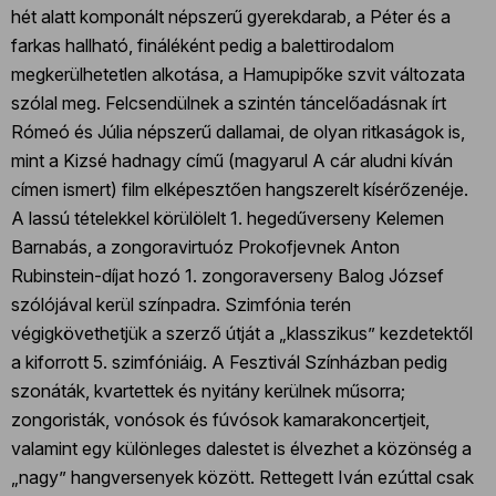
hét alatt komponált népszerű gyerekdarab, a Péter és a
farkas hallható, fináléként pedig a balettirodalom
megkerülhetetlen alkotása, a Hamupipőke szvit változata
szólal meg. Felcsendülnek a szintén táncelőadásnak írt
Rómeó és Júlia népszerű dallamai, de olyan ritkaságok is,
mint a Kizsé hadnagy című (magyarul A cár aludni kíván
címen ismert) film elképesztően hangszerelt kísérőzenéje.
A lassú tételekkel körülölelt 1. hegedűverseny Kelemen
Barnabás, a zongoravirtuóz Prokofjevnek Anton
Rubinstein-díjat hozó 1. zongoraverseny Balog József
szólójával kerül színpadra. Szimfónia terén
végigkövethetjük a szerző útját a „klasszikus” kezdetektől
a kiforrott 5. szimfóniáig. A Fesztivál Színházban pedig
szonáták, kvartettek és nyitány kerülnek műsorra;
zongoristák, vonósok és fúvósok kamarakoncertjeit,
valamint egy különleges dalestet is élvezhet a közönség a
„nagy” hangversenyek között. Rettegett Iván ezúttal csak