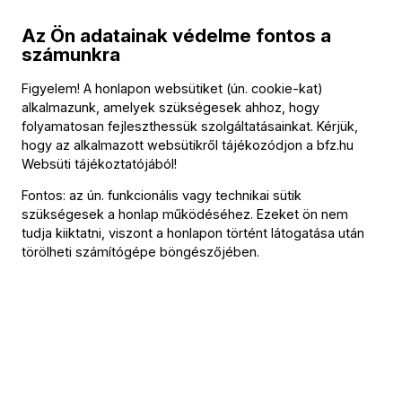
Az Ön adatainak védelme fontos a
Közreműködők
számunkra
Vezényel
Figyelem! A honlapon websütiket (ún. cookie-kat)
alkalmazunk, amelyek szükségesek ahhoz, hogy
Hollerung Gábor
folyamatosan fejleszthessük szolgáltatásainkat. Kérjük,
hogy az alkalmazott websütikről tájékozódjon a
bfz.hu
Szólista
Websüti tájékoztatójából
!
Kelemen Barnabás
(hegedű)
Fontos: az ún. funkcionális vagy technikai sütik
szükségesek a honlap működéséhez. Ezeket ön nem
További információ
tudja kiiktatni, viszont a honlapon történt látogatása után
törölheti számítógépe böngészőjében.
Az esemény körülbelül 60 perc hosszúságú.
Az eseményről
Mozarthoz hasonlóan ötévesen már komponált,