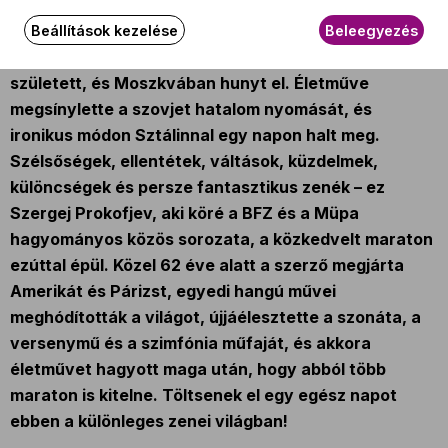
nyolcévesen már operát írt, és Rimszkij-Korszakovtól
tanult hangszerelni. Jóban volt Humphrey Bogarttal,
Beállítások kezelése
Beleegyezés
és kiválóan sakkozott. A mai Ukrajna területén
született, és Moszkvában hunyt el. Életműve
megsínylette a szovjet hatalom nyomását, és
ironikus módon Sztálinnal egy napon halt meg.
Szélsőségek, ellentétek, váltások, küzdelmek,
különcségek és persze fantasztikus zenék – ez
Szergej Prokofjev, aki köré a BFZ és a Müpa
hagyományos közös sorozata, a közkedvelt maraton
ezúttal épül. Közel 62 éve alatt a szerző megjárta
Amerikát és Párizst, egyedi hangú művei
meghódították a világot, újjáélesztette a szonáta, a
versenymű és a szimfónia műfaját, és akkora
életművet hagyott maga után, hogy abból több
maraton is kitelne. Töltsenek el egy egész napot
ebben a különleges zenei világban!