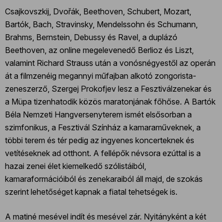
Csajkovszkij, Dvořák, Beethoven, Schubert, Mozart,
Bartók, Bach, Stravinsky, Mendelssohn és Schumann,
Brahms, Bernstein, Debussy és Ravel, a duplázó
Beethoven, az online megelevenedő Berlioz és Liszt,
valamint Richard Strauss után a vonósnégyestől az operán
át a filmzenéig megannyi műfajban alkotó zongorista-
zeneszerző, Szergej Prokofjev lesz a Fesztiválzenekar és
a Müpa tizenhatodik közös maratonjának főhőse. A Bartók
Béla Nemzeti Hangversenyterem ismét elsősorban a
szimfonikus, a Fesztivál Színház a kamaraműveknek, a
többi terem és tér pedig az ingyenes koncerteknek és
vetítéseknek ad otthont. A fellépők névsora ezúttal is a
hazai zenei élet kiemelkedő szólistáiból,
kamaraformációiból és zenekaraiból áll majd, de szokás
szerint lehetőséget kapnak a fiatal tehetségek is.
A matiné mesével indít és mesével zár. Nyitányként a két