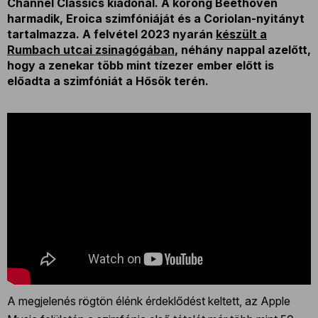
Channel Classics kiadónál. A korong Beethoven
harmadik, Eroica szimfóniáját és a Coriolan-nyitányt
tartalmazza. A felvétel 2023 nyarán
készült a
Rumbach utcai zsinagógában
, néhány nappal azelőtt,
hogy a zenekar több mint tízezer ember előtt is
előadta a szimfóniát a Hősök terén.
A megjelenés rögtön élénk érdeklődést keltett, az Apple