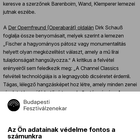
keresve a szerzőnek Barenboim, Wand, Klemperer lemezei
jutnak eszébe.
A
Der Opernfreund (Operabarát) oldalán
Dirk Schauß
foglalja össze benyomásait, melyek szerint a lemezen
„Fischer a hagyományos pátosz vagy monumentalitás
helyett olyan megközelítést választ, amely a mű lírai
tulajdonságait hangsúlyozza.” A kritikus a felvétel
erényeiről sem feledkezik meg: „A Channel Classics
felvételi technológiája is a legnagyobb dicséretet érdemli.
Tágas, lélegző hangzásképet hoz létre, amely minden zenei
részletet hozzáférhetővé tesz a hallgató számára. A
vonósok minden suttogása, a fafúvósok minden jellegzetes
hangsúlya tisztán és pontosan rögzült. A felvétel nemcsak
a Budapesti Fesztiválzenekar játékát örökíti meg Fischer
Iván vezetésével, hanem a koncertterem akusztikus
Az Ön adatainak védelme fontos a
szépségét is megeleveníti.”
számunkra