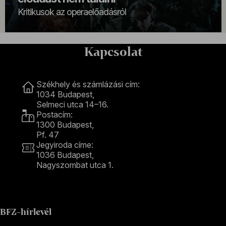
Kritikusok az operaelőadásról
Kapcsolat
Kapcsolat
Székhely és számlázási cím:
1034 Budapest,
Selmeci utca 14–16.
Postacím:
1300 Budapest,
Pf. 47
Jegyiroda címe:
1036 Budapest,
Nagyszombat utca 1.
+36 1 489 4330
BFZ-hírlevél