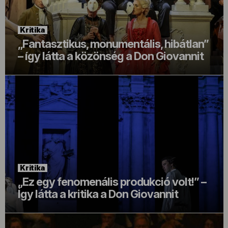
Kritika
„Fantasztikus, monumentális, hibátlan”
– így látta a közönség a Don Giovannit
Kritika
„Ez egy fenomenális produkció volt!” –
Így látta a kritika a Don Giovannit