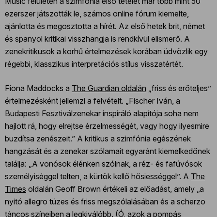
Music felületén a szimfónia első tételét már több mint 50
ezerszer játszották le, számos online fórum kiemelte,
ajánlotta és megosztotta a hírét. Az első hetek brit, német
és spanyol kritikai visszhangja is rendkívül elismerő. A
zenekritikusok a korhű értelmezések korában üdvözlik egy
régebbi, klasszikus interpretációs stílus visszatértét.
Fiona Maddocks a
The Guardian oldalán
„friss és erőteljes”
értelmezésként jellemzi a felvételt. „Fischer Iván, a
Budapesti Fesztiválzenekar inspiráló alapítója soha nem
hajlott rá, hogy elrejtse érzelmességét, vagy hogy ilyesmire
buzdítsa zenészeit.” A kritikus a szimfónia egészének
hangzását és a zenekar szólamait egyaránt kiemelkedőnek
találja: „A vonósok élénken szólnak, a réz- és fafúvósok
személyiséggel telten, a kürtök kellő hősiességgel”. A
The
Times
oldalán Geoff Brown értékeli az előadást, amely „a
nyitó allegro tüzes és friss megszólalásában és a scherzo
táncos színeiben a legkiválóbb. (Ó, azok a pompás