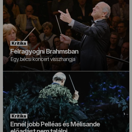
Kritika
Felragyogni Brahmsban
Egy bécsi koncert visszhangja
Kritika
Ennél jobb Pelléas és Mélisande
előadást nem találni