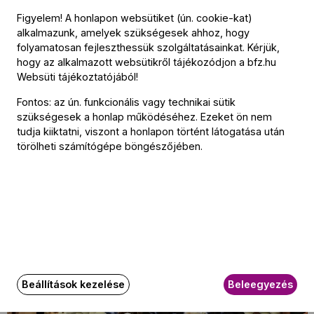
Figyelem! A honlapon websütiket (ún. cookie-kat)
A spanyol
Scherzo kritikája
sem fukarkodik az elismeréssel.
alkalmazunk, amelyek szükségesek ahhoz, hogy
"Fischer mindig érzékeny zenész, aki mint jó építőmester
folyamatosan fejleszthessük szolgáltatásainkat. Kérjük,
tesz a szimfonikus struktúrák előkészítéséért és
hogy az alkalmazott websütikről tájékozódjon a
bfz.hu
kidolgozottságáért, világos tervvel és csiszolt hangzással."
Websüti tájékoztatójából
!
A lap szerint a BFZ-nek a lemezen hallható „zenekari
Fontos: az ún. funkcionális vagy technikai sütik
teljesítménye példaértékű.”
szükségesek a honlap működéséhez. Ezeket ön nem
tudja kiiktatni, viszont a honlapon történt látogatása után
A felvétel hagyományos adathordozón és digitálisan is
törölheti számítógépe böngészőjében.
megvásárolható
ezen a linken.
Kapcsolódó tartalom
Beállítások kezelése
Beleegyezés