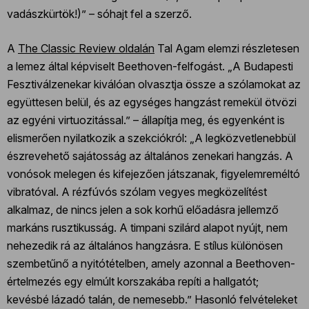
vadászkürtök!)” – sóhajt fel a szerző.
A
The Classic Review oldalán
Tal Agam elemzi részletesen
a lemez által képviselt Beethoven-felfogást. „A Budapesti
Fesztiválzenekar kiválóan olvasztja össze a szólamokat az
együttesen belül, és az egységes hangzást remekül ötvözi
az egyéni virtuozitással.” – állapítja meg, és egyenként is
elismerően nyilatkozik a szekciókról: „A legközvetlenebbül
észrevehető sajátosság az általános zenekari hangzás. A
vonósok melegen és kifejezően játszanak, figyelemreméltó
vibratóval. A rézfúvós szólam vegyes megközelítést
alkalmaz, de nincs jelen a sok korhű előadásra jellemző
markáns rusztikusság. A timpani szilárd alapot nyújt, nem
nehezedik rá az általános hangzásra. E stílus különösen
szembetűnő a nyitótételben, amely azonnal a Beethoven-
értelmezés egy elmúlt korszakába repíti a hallgatót;
kevésbé lázadó talán, de nemesebb.” Hasonló felvételeket