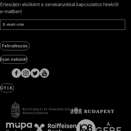
Értesüljön elsőként a zenekarunkkal kapcsolatos hírekről
e-mailben!
E-mail-cím
Feliratkozás
Social
Írjon nekünk!
Media
oldalak
GY.I.K.