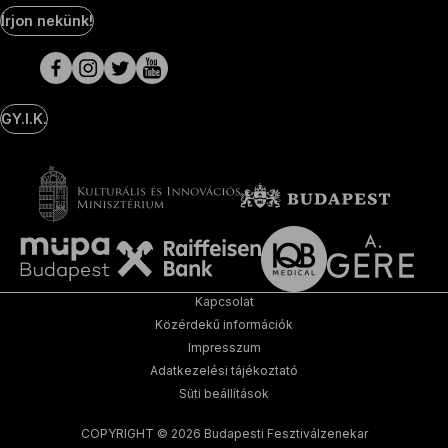
Social
Írjon nekünk!
Media
oldalak
GY.I.K.
Kapcsolat
Közérdekű információk
Impresszum
Adatkezelési tájékoztató
Süti beállítások
COPYRIGHT © 2026 Budapesti Fesztiválzenekar