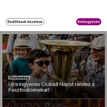
https://www.facebook.com/events/86712743074
Beállítások kezelése
Beleegyezés
Kapcsolódó tartalom
Közlemény
Újra ingyenes Családi Napot rendez a
Fesztiválzenekar!