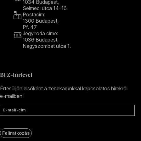
1034 Budapest,
Selmeci utca 14–16.
Postacím:
1300 Budapest,
Pf. 47
Jegyiroda címe:
1036 Budapest,
Nagyszombat utca 1.
+36 1 489 4330
BFZ-hírlevél
Értesüljön elsőként a zenekarunkkal kapcsolatos hírekről
e-mailben!
E-mail-cím
Feliratkozás