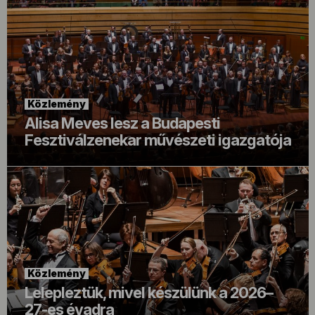
Közlemény
Alisa Meves lesz a Budapesti
Fesztiválzenekar művészeti igazgatója
Közlemény
Lelepleztük, mivel készülünk a 2026–
27-es évadra