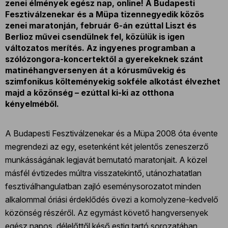
zenei élmények egész nap, online! A Budapesti
Fesztiválzenekar és a Müpa tizennegyedik közös
zenei maratonján, február 6-án ezúttal Liszt és
Berlioz művei csendülnek fel, közülük is igen
változatos merítés. Az ingyenes programban a
szólózongora-koncertektől a gyerekeknek szánt
matinéhangversenyen át a kórusművekig és
szimfonikus költeményekig sokféle alkotást élvezhet
majd a közönség – ezúttal ki-ki az otthona
kényelméből.
A Budapesti Fesztiválzenekar és a Müpa 2008 óta évente
megrendezi az egy, esetenként két jelentős zeneszerző
munkásságának legjavát bemutató maratonjait. A közel
másfél évtizedes múltra visszatekintő, utánozhatatlan
fesztiválhangulatban zajló eseménysorozatot minden
alkalommal óriási érdeklődés övezi a komolyzene-kedvelő
közönség részéről. Az egymást követő hangversenyek
egész napos, délelőttől késő estig tartó sorozatában