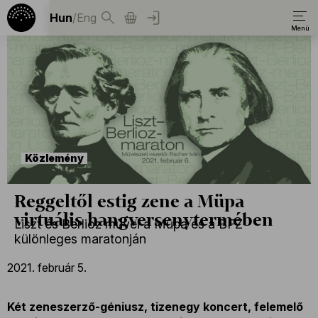
Hun
/
Eng
Közlemény
Reggeltől estig zene a Müpa
virtuális hangversenytermében
Liszt és Berlioz művei a Müpa és a BFZ
különleges maratonján
2021. február 5.
Két zeneszerző-géniusz, tizenegy koncert, felemelő