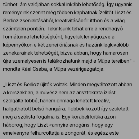
tűnhet, ám valójában sokkal inkább lehetőség. Így ugyanis
reményeink szerint még többen kaphatnak ízelítőt Liszt és
Berlioz zsenialitásából, kreativitásából: itthon és a világ
számtalan pontján. Tekintsünk tehát erre a rendhagyó
formátumra lehetőségként, figyeljük lenyűgözve a
képernyőkön e két zenei óriásnak és hazánk legkiválóbb
zenekarainak tehetségét, bízva abban, hogy hamarosan
újra személyesen is találkozhatunk majd a Müpa tereiben” –
mondta Káel Csaba, a Müpa vezérigazgatója.
„Liszt és Berlioz újítók voltak. Minden megváltozott abban
a korszakban, a művész nem az arisztokrata ízlést
szolgálta többé, hanem önmaga lehetett kreatív,
hallgathatott belső hangjára. Többek között így született
meg a szólista fogalma is. Egy korabeli kritika azon
háborog, hogy Liszt »annyira arrogáns, hogy egy
emelvényre felhurcoltatja a zongorát, és egész este