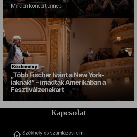
Minden koncert ünnep
Közlemény
„Több Fischer Ivánt a New York-
iaknak!” – imádták Amerikában a
Fesztiválzenekart
Kapcsolat
Kapcsolat
Székhely és számlázási cím: