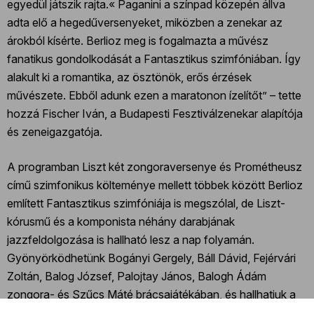
egyedül játszik rajta.« Paganini a színpad közepén állva
adta elő a hegedűversenyeket, miközben a zenekar az
árokból kísérte. Berlioz meg is fogalmazta a művész
fanatikus gondolkodását a Fantasztikus szimfóniában. Így
alakult ki a romantika, az ösztönök, erős érzések
művészete. Ebből adunk ezen a maratonon ízelítőt” – tette
hozzá Fischer Iván, a Budapesti Fesztiválzenekar alapítója
és zeneigazgatója.
A programban Liszt két zongoraversenye és Prométheusz
című szimfonikus költeménye mellett többek között Berlioz
említett Fantasztikus szimfóniája is megszólal, de Liszt-
kórusmű és a komponista néhány darabjának
jazzfeldolgozása is hallható lesz a nap folyamán.
Gyönyörködhetünk Bogányi Gergely, Báll Dávid, Fejérvári
Zoltán, Balog József, Palojtay János, Balogh Ádám
zongora- és Szűcs Máté brácsajátékában, és hallhatjuk a
Jazzical Triót, valamint a Szent Efrém Férfikart is. A MÁV