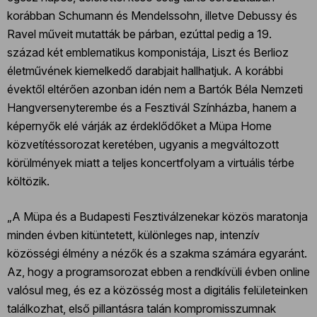
korábban Schumann és Mendelssohn, illetve Debussy és
Ravel műveit mutatták be párban, ezúttal pedig a 19.
század két emblematikus komponistája, Liszt és Berlioz
életművének kiemelkedő darabjait hallhatjuk. A korábbi
évektől eltérően azonban idén nem a Bartók Béla Nemzeti
Hangversenyterembe és a Fesztivál Színházba, hanem a
képernyők elé várják az érdeklődőket a Müpa Home
közvetítéssorozat keretében, ugyanis a megváltozott
körülmények miatt a teljes koncertfolyam a virtuális térbe
költözik.
„A Müpa és a Budapesti Fesztiválzenekar közös maratonja
minden évben kitüntetett, különleges nap, intenzív
közösségi élmény a nézők és a szakma számára egyaránt.
Az, hogy a programsorozat ebben a rendkívüli évben online
valósul meg, és ez a közösség most a digitális felületeinken
találkozhat, első pillantásra talán kompromisszumnak