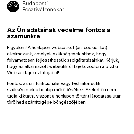
Szimfonikus Zenekar Daniel Boico, az Óbudai Danubia
Zenekar Hámori Máté, a Győri Filharmonikus Zenekar pedig
Berkes Kálmán vezetésével lép színpadra, míg a Pannon
Az Ön adatainak védelme fontos a
Filharmonikusokat Vass András, a Budapesti
számunkra
Fesztiválzenekar záróhangversenyét Fischer Iván vezényli.
Figyelem! A honlapon websütiket (ún. cookie-kat)
alkalmazunk, amelyek szükségesek ahhoz, hogy
További információ és a maraton
folyamatosan fejleszthessük szolgáltatásainkat. Kérjük,
hogy az alkalmazott websütikről tájékozódjon a
bfz.hu
részletes programja az alábbi linkeken
Websüti tájékoztatójából
!
található:
Fontos: az ún. funkcionális vagy technikai sütik
szükségesek a honlap működéséhez. Ezeket ön nem
tudja kiiktatni, viszont a honlapon történt látogatása után
www.bfz.hu/maraton
törölheti számítógépe böngészőjében.
https://www.mupa.hu/programok/liszt-
berlioz-maraton