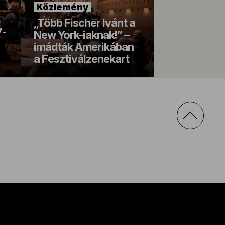
Közlemény
„Több Fischer Ivánt a
7-
New York-iaknak!” –
imádták Amerikában
a Fesztiválzenekart