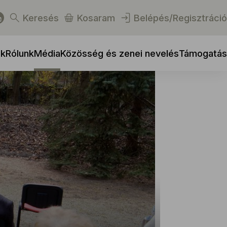
Keresés
Kosaram
Belépés/Regisztráció
ek
Rólunk
Média
Közösség és zenei nevelés
Támogatás