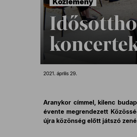
Közlemény
Idősotth
koncertek
2021. április 29.
Aranykor címmel, kilenc budap
évente megrendezett Közösségi
újra közönség előtt játszó zen