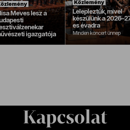
Közlemény
Közlemény
Lelepleztük, mivel
lisa Meves lesz a
készülünk a 2026–2
udapesti
es évadra
esztiválzenekar
Minden koncert ünnep
űvészeti igazgatója
Kapcsolat