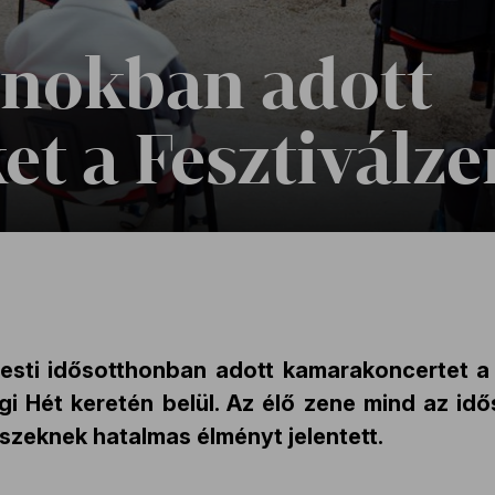
onokban adott
et a Fesztiválz
esti idősotthonban adott kamarakoncertet a
 Hét keretén belül. Az élő zene mind az id
észeknek hatalmas élményt jelentett.