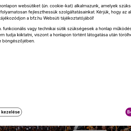
 honlapon websütiket (ún. cookie-kat) alkalmazunk, amelyek szü
folyamatosan fejleszthessük szolgáltatásainkat. Kérjük, hogy az a
teljesít társadalmi missziót közösségi programjaival, ol
 tájékozódjon a
bfz.hu
Websüti tájékoztatójából
!
klasszikus zene csak nehezen vagy egyáltalán nem érhe
n. funkcionális vagy technikai sütik szükségesek a honlap működé
 tudja kiiktatni, viszont a honlapon történt látogatása után törölh
e böngészőjében.
Kapcsolódó tartalom
k kezelése
B