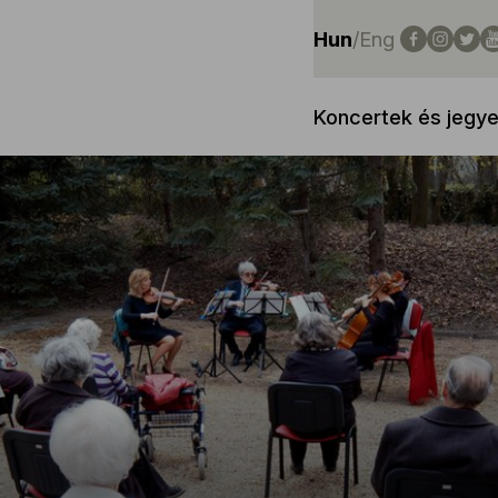
Hun
/
Eng
Koncertek és jegy