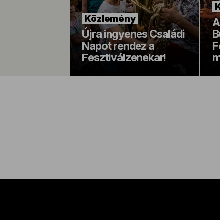
Közlemény
A
Újra ingyenes Családi
B
Napot rendez a
F
Fesztiválzenekar!
m