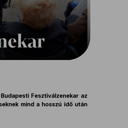
enekar
 Budapesti Fesztiválzenekar az
őseknek mind a hosszú idő után