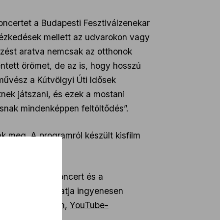
oncertet a Budapesti Fesztiválzenekar
ntézkedések mellett az udvarokon vagy
szést aratva nemcsak az otthonok
ntett örömet, de az is, hogy hosszú
művész a Kútvölgyi Úti Idősek
ek játszani, és ezek a mostani
usnak mindenképpen feltöltődés”.
 meg. A programról készült kisfilm
a Zenevár mesekoncert és a
certjeivel folytatja ingyenesen
zenekar
honlapján
,
YouTube-