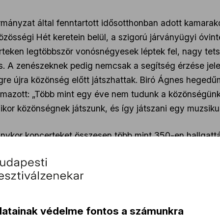
mányzat által fenntartott idősotthonban adott kamarak
özösségi Hét keretein belül, a szigorú járványügyi óvi
rteken legtöbbször vonósnégyesek léptek fel, nagy tet
is. A zenészeknek pedig nemcsak a segítség érzése jele
re újra közönség előtt játszhattak. Biró Ágnes hegedű
lmazott: „Több mint egy éve nem tudunk a közönségünkn
ikor közönségnek játszunk, és így játszani egy muzsik
ykor koncerteket összesen több mint 350-en hallgatták
/youtu.be/-TyV6HVjxCY
 a gyerekeket is: online több napig elérhetőek voltak 
 és május első hetében az Online zenés körút kamarakon
osi Levéltárban rögzített hangversenyek elérhetőek a 
datainak védelme fontos a számunkra