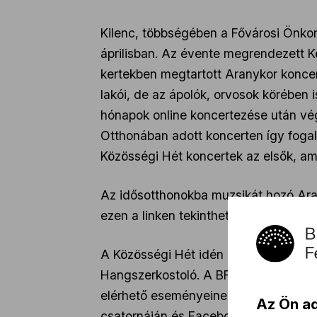
Kilenc, többségében a Fővárosi Önkor
áprilisban. Az évente megrendezett K
kertekben megtartott Aranykor konce
lakói, de az ápolók, orvosok körében 
hónapok online koncertezése után vég
Otthonában adott koncerten így foga
Közösségi Hét koncertek az elsők, am
Az idősotthonokba muzsikát hozó Aran
ezen a linken tekinthető meg:
https:/
A Közösségi Hét idén is megszólította
Hangszerkostoló. A BFZ április utolsó
elérhető eseményeinek sorát: a Fővár
Az Ön a
csatornáján
és
Facebook oldalán
is.