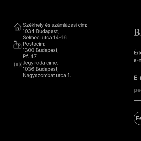
Kapcsolat
Székhely és számlázási cím:
B
1034 Budapest,
Selmeci utca 14–16.
Postacím:
1300 Budapest,
Ért
Pf. 47
e-m
Jegyiroda címe:
1036 Budapest,
Nagyszombat utca 1.
E
+36 1 489 4330
F