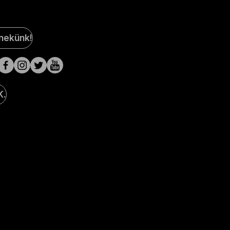
al
 nekünk!
a
lak
K.