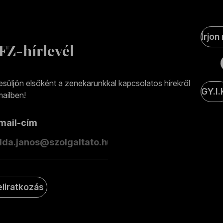
Soci
Írjon
Medi
FZ-hírlevél
olda
esüljön elsőként a zenekarunkkal kapcsolatos hírekről
GY.I.
ailben!
-mail-cím
eliratkozás