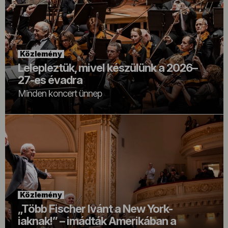
Közlemény
Lelepleztük, mivel készülünk a 2026–
27-es évadra
Minden koncert ünnep
Közlemény
„Több Fischer Ivánt a New York-
iaknak!” – imádták Amerikában a