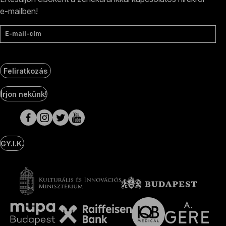
e-mailben!
E-mail-cím
Feliratkozás
Social
Írjon nekünk!
Media
oldalak
GY.I.K.