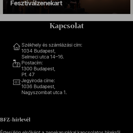
Fesztiválzenekart
Kapcsolat
Kapcsolat
Székhely és számlázási cím:
1034 Budapest,
Selmeci utca 14–16.
Postacím:
1300 Budapest,
Pf. 47
Jegyiroda címe:
1036 Budapest,
Nagyszombat utca 1.
+36 1 489 4330
BFZ-hírlevél
Értesüljön elsőként a zenekarunkkal kapcsolatos hírekről