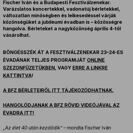
Fischer Iván és a Budapesti Fesztiválzenekar.
Varázslatos koncertekkel, vadonatúj bérletekkel,
változatlan minőségben és lelkesedéssel várják
közönségüket a jubileumi évadban is – közösségre
hangolva. Bérleteket a nagyközönség április 4-től
vásárolhat.
BÖNGÉSSZÉK ÁT A FESZTIVÁLZENEKAR 23–24-ES
ÉVADÁNAK TELJES PROGRAMJÁT
ONLINE
SZEZONFÜZETÜKBEN
, VAGY
ERRE A LINKRE
KATTINTVA
!
A BFZ BÉRLETEIRŐL ITT TÁJÉKOZÓDHATNAK.
HANGOLÓDJANAK A BFZ RÖVID VIDEÓJÁVAL AZ
ÉVADRA ITT!
„Az élet 40 után kezdődik”
– mondta Fischer Iván