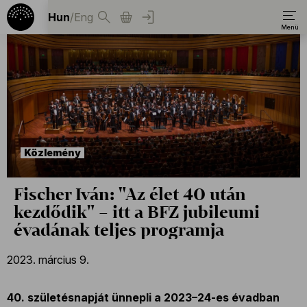
Hun
/
Eng
Közlemény
Fischer Iván: "Az élet 40 után
kezdődik" – itt a BFZ jubileumi
évadának teljes programja
2023. március 9.
40. születésnapját ünnepli a 2023–24-es évadban