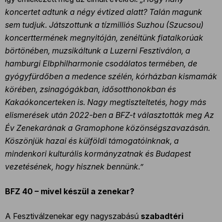
koncertet adtunk a négy évtized alatt? Talán magunk
sem tudjuk. Játszottunk a tízmilliós Suzhou (Szucsou)
koncerttermének megnyitóján, zenéltünk fiatalkorúak
börtönében, muzsikáltunk a Luzerni Fesztiválon, a
hamburgi Elbphilharmonie csodálatos termében, de
gyógyfürdőben a medence szélén, kórházban kismamák
körében, zsinagógákban, idősotthonokban és
Kakaókoncerteken is. Nagy megtiszteltetés, hogy más
elismerések után 2022-ben a BFZ-t választották meg Az
Év Zenekarának a Gramophone közönségszavazásán.
Köszönjük hazai és külföldi támogatóinknak, a
mindenkori kulturális kormányzatnak és Budapest
vezetésének, hogy hisznek bennünk.”
BFZ 40 – mivel készül a zenekar?
A Fesztiválzenekar egy nagyszabású
szabadtéri