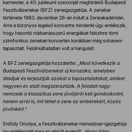
karmester, a 40. jubileumi szezonját meghirdető Budapesti
Fesztiválzenekar (BFZ) zeneigazgatója. A zenekar
története 1983. december 26-án indult a Zeneakadémián.
Arra a bizonyos legelső koncertre mindenki úgy emlékszik,
hogy hasonló robbanásszerű energiákat felszínre törni
szimfonikus zenekari koncerten korábban még sohasem
tapasztalt. Felülmúlhatatlan volt a hangulat!
A BFZ zeneigazgatója hozzátette:
„Most következik a
Budapesti Fesztiválzenekar új korszaka, amelyben
átadjuk és terjesztjük azokat a tapasztalatokat, amiket
negyven év alatt megszereztünk. A feladat nagy:
nemcsak a klasszikus zene jövőjéről kell gondoskodni,
hanem arról is, mit tehet a zene az emberekért, közös
jövőnkért.”
Erdődy Orsolya, a Fesztiválzenekar menedzser-igazgatója
így emlékezett meg az elmúlt évekről:
„Hogy hány