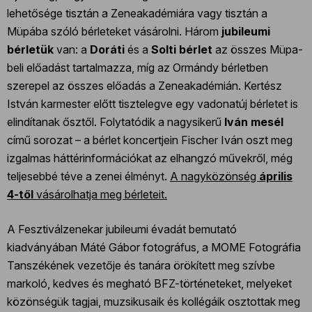
lehetősége tisztán a Zeneakadémiára vagy tisztán a
Müpába szóló bérleteket vásárolni. Három
jubileumi
bérletük
van: a
Doráti
és a
Solti bérlet
az összes Müpa-
beli előadást tartalmazza, míg az Ormándy bérletben
szerepel az összes előadás a Zeneakadémián. Kertész
István karmester előtt tisztelegve egy vadonatúj bérletet is
elindítanak ősztől. Folytatódik a nagysikerű
Iván mesél
című sorozat – a bérlet koncertjein Fischer Iván oszt meg
izgalmas háttérinformációkat az elhangzó művekről, még
teljesebbé téve a zenei élményt.
A nagyközönség
április
4-től
vásárolhatja meg bérleteit.
A Fesztiválzenekar jubileumi évadát bemutató
kiadványában Máté Gábor fotográfus, a MOME Fotográfia
Tanszékének vezetője és tanára örökített meg szívbe
markoló, kedves és megható BFZ-történeteket, melyeket
közönségük tagjai, muzsikusaik és kollégáik osztottak meg