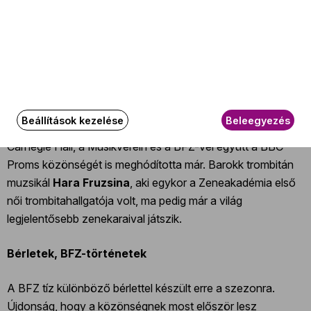
Érkezik a cselló két szupersztárja, a sokoldalú legenda
Steven Isserlis
és
Kian Soltani
. A „kivételes tehetségű”
Marc Bouchkov
, az 1693-as Stradivarin muzsikáló
Veronica Eberle
, illetve a „barokk hegedű felülmúlhatatlan
brit dicsőségének” nevezett
Rachel Podger
pedig a
hegedű végtelen színeit mutatják meg. Fellép a
Beállítások kezelése
Beleegyezés
Fesztiválzenekarral
Lisztes Jenő
cimbalomművész, aki a
Carnegie Hall, a Musikverein és a BFZ-vel együtt a BBC
Proms közönségét is meghódította már. Barokk trombitán
muzsikál
Hara Fruzsina
, aki egykor a Zeneakadémia első
női trombitahallgatója volt, ma pedig már a világ
legjelentősebb zenekaraival játszik.
Bérletek, BFZ-történetek
A BFZ tíz különböző bérlettel készült erre a szezonra.
Újdonság, hogy a közönségnek most először lesz