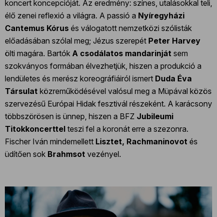
koncert koncepcióját. Az eredmény: színes, utalásokkal teli,
élő zenei reflexió a világra. A passió a
Nyíregyházi
Cantemus Kórus
és válogatott nemzetközi szólisták
előadásában szólal meg; Jézus szerepét
Peter Harvey
ölti magára. Bartók
A csodálatos mandarinját
sem
szokványos formában élvezhetjük, hiszen a produkció a
lendületes és merész koreográfiáiról ismert
Duda Éva
Társulat
közreműködésével valósul meg a Müpával közös
szervezésű Európai Hidak fesztivál részeként. A karácsony
többszörösen is ünnep, hiszen a BFZ
Jubileumi
Titokkoncerttel
teszi fel a koronát erre a szezonra.
Fischer Iván mindemellett
Lisztet, Rachmaninovot
és
üdítően sok
Brahmsot
vezényel.