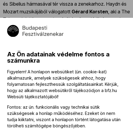
és Sibelius hármasával tér vissza a zenekarhoz. Haydn és
Mozart muzsikájából válogatott
Gérard Korsten
, aki a The
Telegraph kritikusa szerint vívóként forgolódik és csap le a
pulpituson, a zenekar pedig tökéletesen átveszi a
sebességét.
Takács-Nagy Gábor
, aki „spirituális
gyógyszerként” tekint a két szerzőre, szintén folytatja
kiapadhatatlan
Haydn-Mozart
sorozatát.
Az Ön adatainak védelme fontos a
számunkra
A nemzetközi énekesgárda mellett hangszeres szólistákból
Figyelem! A honlapon websütiket (ún. cookie-kat)
sem lesz hiány:
Yefim Bronfman
áramló játékával és
alkalmazunk, amelyek szükségesek ahhoz, hogy
gazdag romantikus színvilágával egy Brahms-
folyamatosan fejleszthessük szolgáltatásainkat. Kérjük,
zongoraversenyben mutatja meg magát, a The Washinton
hogy az alkalmazott websütikről tájékozódjon a
bfz.hu
Post által „igazi oroszlánnak” nevezett
Anna Vinnyickaja
Websüti tájékoztatójából
!
Rachmaninovot játszik, a rendkívül dinamikus
Dejan Lazić
Fontos: az ún. funkcionális vagy technikai sütik
egy Liszt-versenyművel érkezik, a lebilincselő
Dmitrij
szükségesek a honlap működéséhez. Ezeket ön nem
Siskin
Mozarttal bűvöli el a közönséget a zongorán, míg a
tudja kiiktatni, viszont a honlapon történt látogatása után
törölheti számítógépe böngészőjében.
Kossuth-díjas
Várjon Dénes
Dohnányit játszik.