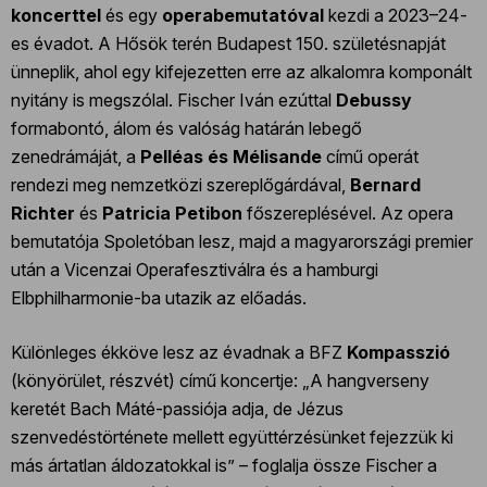
koncerttel
és egy
operabemutatóval
kezdi a 2023–24-
es évadot. A Hősök terén Budapest 150. születésnapját
ünneplik, ahol egy kifejezetten erre az alkalomra komponált
nyitány is megszólal. Fischer Iván ezúttal
Debussy
formabontó, álom és valóság határán lebegő
zenedrámáját, a
Pelléas és Mélisande
című operát
rendezi meg nemzetközi szereplőgárdával,
Bernard
Richter
és
Patricia Petibon
főszereplésével. Az opera
bemutatója Spoletóban lesz, majd a magyarországi premier
után a Vicenzai Operafesztiválra és a hamburgi
Elbphilharmonie-ba utazik az előadás.
Különleges ékköve lesz az évadnak a BFZ
Kompasszió
(könyörület, részvét) című koncertje: „A hangverseny
keretét Bach Máté-passiója adja, de Jézus
szenvedéstörténete mellett együttérzésünket fejezzük ki
más ártatlan áldozatokkal is” – foglalja össze Fischer a