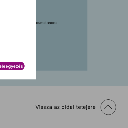
t sees fit. Due to circumstances
e.
eleegyezés
Vissza az oldal tetejére