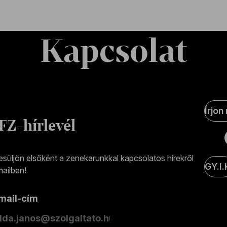
Kapcsolat
Soci
Írjon
Medi
FZ-hírlevél
olda
esüljön elsőként a zenekarunkkal kapcsolatos hírekről
GY.I.
ailben!
-mail-cím