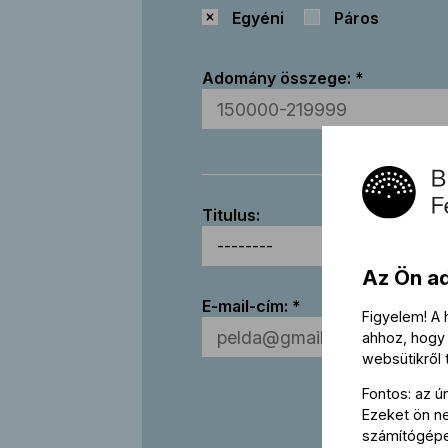
Egyéni
Páros
Adomány összege:
Titulus:
Az Ön a
E-mail-cím:
Figyelem! A
ahhoz, hogy 
websütikről
Fontos: az ú
Ezeket ön nem
számítógép