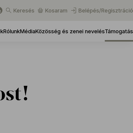
Keresés
Kosaram
Belépés/Regisztráció
ek
Rólunk
Média
Közösség és zenei nevelés
Támogatás
st!