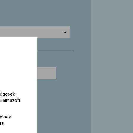
kségesek
lkalmazott
séhez.
eti