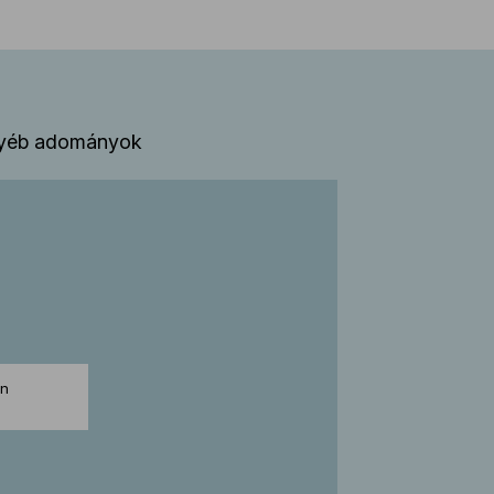
yéb adományok
en