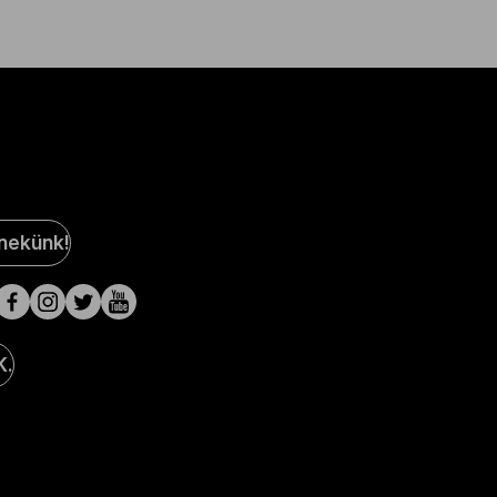
al
 nekünk!
a
lak
K.