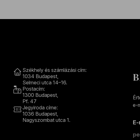
Kapcsolat
Székhely és számlázási cím:
B
1034 Budapest,
Selmeci utca 14–16.
Postacím:
1300 Budapest,
Ért
Pf. 47
e-m
Jegyiroda címe:
1036 Budapest,
Nagyszombat utca 1.
E
+36 1 489 4330