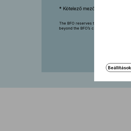
* Kötelező mezők
The BFO reserves the right to make occa
beyond the BFO’s control, at some perf
Beállításo