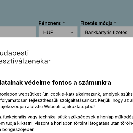
Pénznem:
Fizetés módja
Keresztnév:
Vezetéknév:
datainak védelme fontos a számunkra
 honlapon websütiket (ún. cookie-kat) alkalmazunk, amelyek szü
folyamatosan fejleszthessük szolgáltatásainkat. Kérjük, hogy az a
 tájékozódjon a
bfz.hu
Websüti tájékoztatójából
!
n. funkcionális vagy technikai sütik szükségesek a honlap működé
Elfogadom a
BFZ Adatkezelési tájékoztatóját
 tudja kiiktatni, viszont a honlapon történt látogatása után törölh
e böngészőjében.