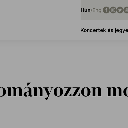
Hun
/
Eng
Koncertek és jegy
ományozzon mo