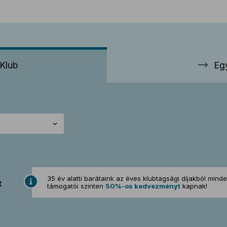
Klub
Eg
35 év alatti barátaink az éves klubtagsági díjakból mind
t
támogatói szinten
50%-os kedvezményt
kapnak!