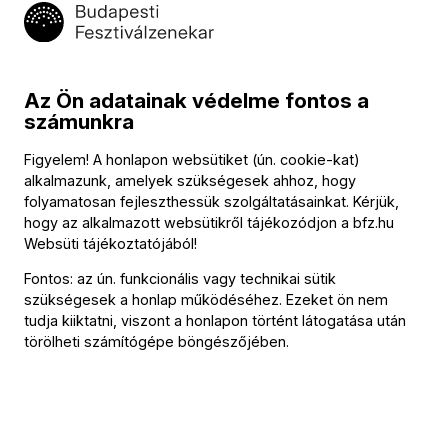
1034 Budapest,
Selmeci utca 14–16.
Postacím:
1300 Budapest,
Pf. 47
Az Ön adatainak védelme fontos a
Jegyiroda címe:
számunkra
1036 Budapest,
Nagyszombat utca 1.
Figyelem! A honlapon websütiket (ún. cookie-kat)
+36 1 489 4330
alkalmazunk, amelyek szükségesek ahhoz, hogy
folyamatosan fejleszthessük szolgáltatásainkat. Kérjük,
hogy az alkalmazott websütikről tájékozódjon a
bfz.hu
BFZ-hírlevél
Websüti tájékoztatójából
!
Fontos: az ún. funkcionális vagy technikai sütik
Értesüljön elsőként a zenekarunkkal kapcsolatos hírekről
szükségesek a honlap működéséhez. Ezeket ön nem
e-mailben!
tudja kiiktatni, viszont a honlapon történt látogatása után
törölheti számítógépe böngészőjében.
E-mail-cím
Feliratkozás