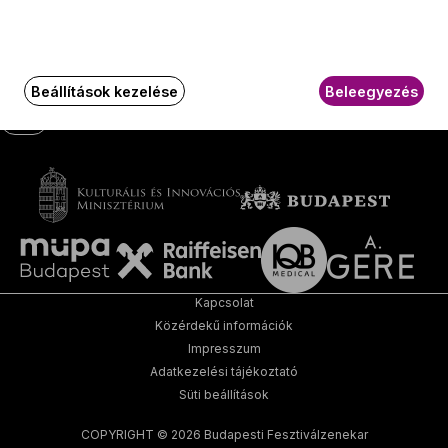
Social
Írjon nekünk!
Media
oldalak
Beállítások kezelése
Beleegyezés
GY.I.K.
Kapcsolat
Közérdekű információk
Impresszum
Adatkezelési tájékoztató
Süti beállítások
COPYRIGHT © 2026 Budapesti Fesztiválzenekar