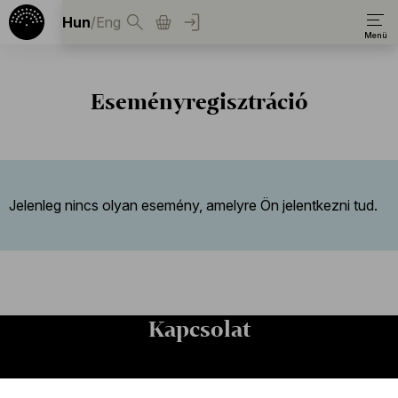
Hun
/
Eng
Eseményregisztráció
Jelenleg nincs olyan esemény, amelyre Ön jelentkezni tud.
Kapcsolat
Kapcsolat
Székhely és számlázási cím: