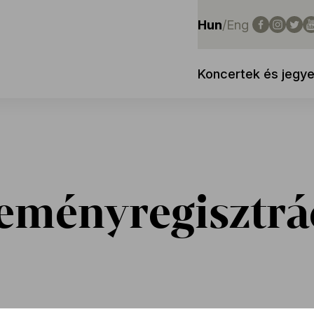
Hun
/
Eng
Koncertek és jegy
eményregisztrá