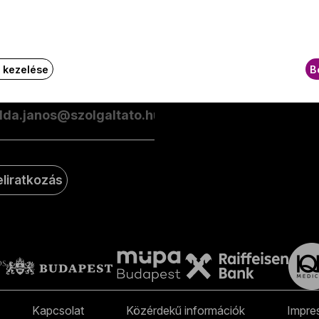
esüljön elsőként a zenekarunkkal kapcsolatos hírekről
GY.I.
ailben!
k kezelése
B
-mail-cím
eliratkozás
Kapcsolat
Közérdekű információk
Impre