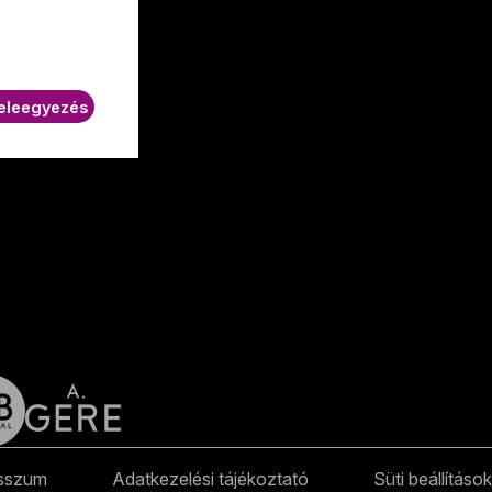
K.
eleegyezés
sszum
Adatkezelési tájékoztató
Süti beállítások