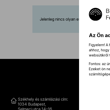
Jelenleg nincs olyan esemény, amelyre Ö
Az Ön a
Figyelem! A
ahhoz, hogy 
websütikről
Fontos: az ú
Ezeket ön nem
számítógép
Kapcsolat
Székhely és számlázási cím:
B
1034 Budapest,
Selmeci utca 14–16.