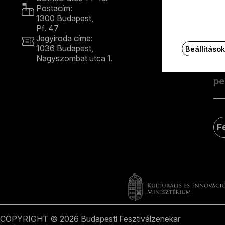
Postacím:
1300 Budapest,
Ért
Pf. 47
e-m
Jegyiroda címe:
1036 Budapest,
Beállításo
Nagyszombat utca 1.
E
+36 1 489 4330
F
COPYRIGHT © 2026 Budapesti Fesztiválzenekar