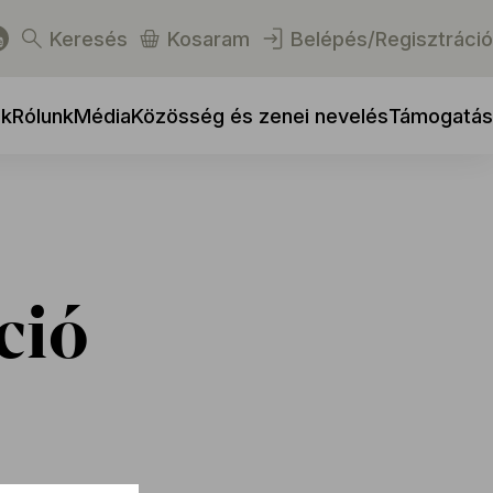
Keresés
Kosaram
Belépés/Regisztráció
ek
Rólunk
Média
Közösség és zenei nevelés
Támogatás
ció