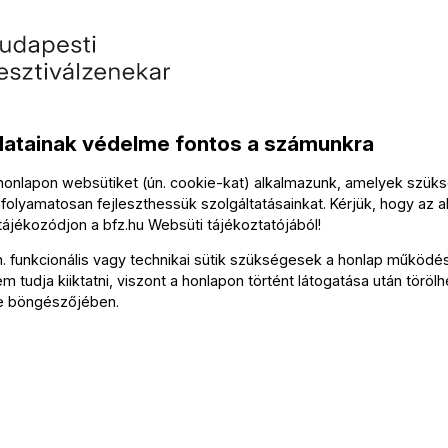
n jelentkezni tud.
datainak védelme fontos a számunkra
 honlapon websütiket (ún. cookie-kat) alkalmazunk, amelyek szü
folyamatosan fejleszthessük szolgáltatásainkat. Kérjük, hogy az a
 tájékozódjon a
bfz.hu
Websüti tájékoztatójából
!
Kapcsolat
n. funkcionális vagy technikai sütik szükségesek a honlap működé
 tudja kiiktatni, viszont a honlapon történt látogatása után törölh
e böngészőjében.
Soci
Írjon
Medi
FZ-hírlevél
olda