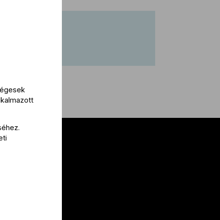
kségesek
lkalmazott
séhez.
eti
al
 nekünk!
a
lak