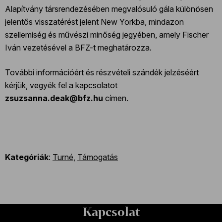
Alapítvány társrendezésében megvalósuló gála különösen
jelentős visszatérést jelent New Yorkba, mindazon
szellemiség és művészi minőség jegyében, amely Fischer
Iván vezetésével a BFZ-t meghatározza.
További információért és részvételi szándék jelzéséért
kérjük, vegyék fel a kapcsolatot
zsuzsanna.deak@bfz.hu
címen.
Kategóriák
:
Turné
,
Támogatás
Kapcsolat