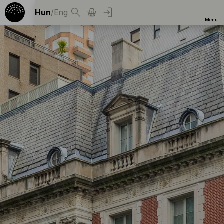
Hun
/
Eng