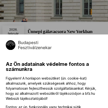
2026.
Ünnepi gálavacsora New Yorkban
február
9
Café Sabarsky, Neue Galerie
18:30
Zárt esemény
Naptáramhoz adom
Az Ön adatainak védelme fontos a
számunkra
Program
Figyelem! A honlapon websütiket (ún. cookie-kat)
alkalmazunk, amelyek szükségesek ahhoz, hogy
Fischer Iván
köszöntője
folyamatosan fejleszthessük szolgáltatásainkat. Kérjük,
hogy az alkalmazott websütikről tájékozódjon a
bfz.hu
Magyar népzene
Websüti tájékoztatójából
!
A
Budapesti Fesztiválzenekar művészeinek előadásában
Fontos: az ún. funkcionális vagy technikai sütik