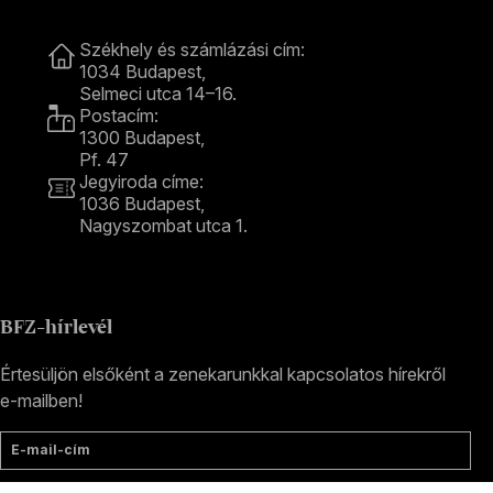
Kapcsolat
Székhely és számlázási cím:
1034 Budapest,
Selmeci utca 14–16.
Postacím:
1300 Budapest,
Pf. 47
Jegyiroda címe:
1036 Budapest,
Nagyszombat utca 1.
+36 1 489 4330
BFZ-hírlevél
Értesüljön elsőként a zenekarunkkal kapcsolatos hírekről
e-mailben!
E-mail-cím