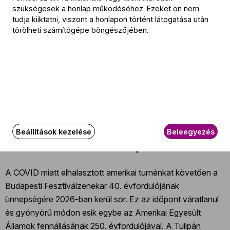
Dohnányi Ernő (→
bio
)
szükségesek a honlap működéséhez. Ezeket ön nem
Szerenád vonóstrióra, Op. 10
tudja kiiktatni, viszont a honlapon történt látogatása után
A BFZ Európai Zenekari Akadémiájának tagjai
törölheti számítógépe böngészőjében.
előadásában
További információ
Az esemény körülbelül 180 perc hosszúságú.
Beállítások kezelése
Beleegyezés
Az eseményről
A COVID miatt elhalasztott amerikai turnénkat követően a
Budapesti Fesztiválzenekar 40. évfordulójának
ünnepségére 2026-ban kerül sor. Ez az időpont váratlanul
és gyönyörű módon esik egybe az Amerikai Egyesült
Államok fennállásának 250. évfordulójával. A Tulipán