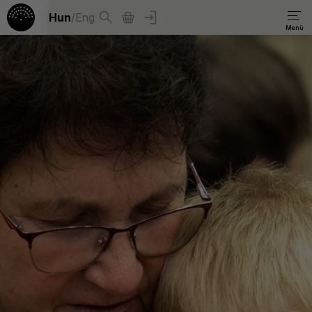
Hun
/
Eng