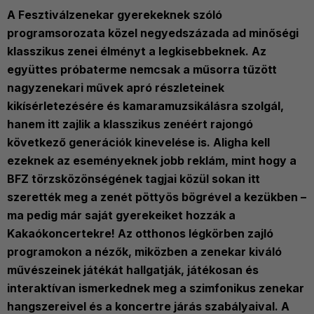
A Fesztiválzenekar gyerekeknek szóló
programsorozata közel negyedszázada ad minőségi
klasszikus zenei élményt a legkisebbeknek. Az
együttes próbaterme nemcsak a műsorra tűzött
nagyzenekari művek apró részleteinek
kikísérletezésére és kamaramuzsikálásra szolgál,
hanem itt zajlik a klasszikus zenéért rajongó
következő generációk kinevelése is. Aligha kell
ezeknek az eseményeknek jobb reklám, mint hogy a
BFZ törzsközönségének tagjai közül sokan itt
szerették meg a zenét pöttyös bögrével a kezükben –
ma pedig már saját gyerekeiket hozzák a
Kakaókoncertekre! Az otthonos légkörben zajló
programokon a nézők, miközben a zenekar kiváló
művészeinek játékát hallgatják, játékosan és
interaktívan ismerkednek meg a szimfonikus zenekar
hangszereivel és a koncertre járás szabályaival. A