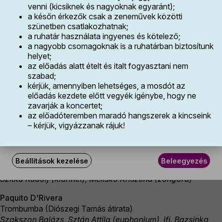
hogy az alkalmazott websütikről tájékozódjon a
bfz.hu
venni (kicsiknek és nagyoknak egyaránt);
Mihail Glinka
Websüti tájékoztatójából
!
a későn érkezők csak a zeneművek közötti
Nocturne
szünetben csatlakozhatnak;
Fontos: az ún. funkcionális vagy technikai sütik
Polónyi Ágnes (hárfa)
a ruhatár használata ingyenes és kötelező;
szükségesek a honlap működéséhez. Ezeket ön nem
a nagyobb csomagoknak is a ruhatárban biztosítunk
tudja kiiktatni, viszont a honlapon történt látogatása után
Ludwig van Beethoven (→
bio
)
helyet;
törölheti számítógépe böngészőjében.
B-dúr duó klarinétra és fagottra, WoO 27, No. 3
az előadás alatt ételt és italt fogyasztani nem
Szitka Rudolf (klarinét), Tallián Dániel (fagott)
szabad;
kérjük, amennyiben lehetséges, a mosdót az
Joseph Haydn (→
bio
)
előadás kezdete előtt vegyék igénybe, hogy ne
C-dúr ("Kaiser”) vonósnégyes, Op. 76, No. 3 -- Poco Adagio.
zavarják a koncertet;
az előadóteremben maradó hangszerek a kincseink
Cantabile
– kérjük, vigyázzanak rájuk!
Szlávik Zsuzsanna, Jász Pál (hegedű), Csoma Ágnes
(brácsa), Kertész György (cselló)
Gabriel Pierné
Beállítások kezelése
Beleegyezés
Canzonetta, Op. 19
Szitka Rudolf (klarinét), Melisko Krisztina (zongora)
Paquito D'Rivera
Trombumba (Diószegi Tamás átirata)
Szakszon Balázs, Sztán Attila (euphonium), ifj. Bazsinka