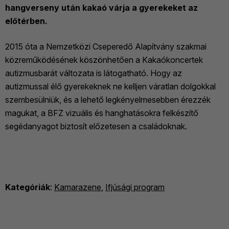
hangverseny után kakaó várja a gyerekeket az
előtérben.
2015 óta a Nemzetközi Cseperedő Alapítvány szakmai
közreműködésének köszönhetően a Kakaókoncertek
autizmusbarát változata is látogatható. Hogy az
autizmussal élő gyerekeknek ne kelljen váratlan dolgokkal
szembesülniük, és a lehető legkényelmesebben érezzék
magukat, a BFZ vizuális és hanghatásokra felkészítő
segédanyagot biztosít előzetesen a családoknak.
Kategóriák
:
Kamarazene
,
Ifjúsági program