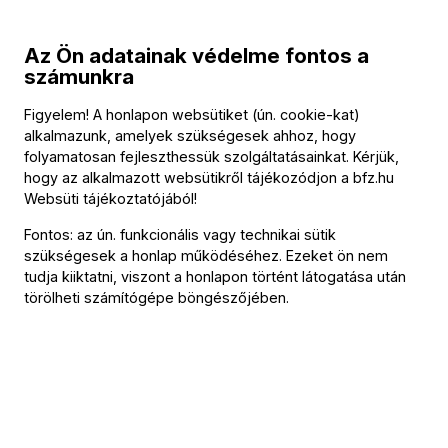
Program
Az Ön adatainak védelme fontos a
számunkra
Heinrich Schütz
:
O Jesu, nomen dulce, SWV 308
Figyelem! A honlapon websütiket (ún. cookie-kat)
Tarquinio Merula
:
alkalmazunk, amelyek szükségesek ahhoz, hogy
Ciaccona a tre, Op. 12, No. 20
folyamatosan fejleszthessük szolgáltatásainkat. Kérjük,
hogy az alkalmazott websütikről tájékozódjon a
bfz.hu
Claudio Monteverdi (→
bio
)
:
Websüti tájékoztatójából
!
Messa a quattro voci et salmi concertati – Confitebor tibi
Fontos: az ún. funkcionális vagy technikai sütik
Domine II
szükségesek a honlap működéséhez. Ezeket ön nem
Johann Sebastian Bach (→
bio
)
:
tudja kiiktatni, viszont a honlapon történt látogatása után
Ach, lieben Christen, seid getrost, BWV 114
törölheti számítógépe böngészőjében.
Közreműködők
Szólista