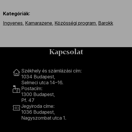
Kategóriák
:
Ingyenes
,
Kamarazene
,
Közösségi program
,
Barokk
Kapcsolat
Kapcsolat
Székhely és számlázási cím:
1034 Budapest,
Selmeci utca 14–16.
Postacím:
1300 Budapest,
Pf. 47
Jegyiroda címe:
1036 Budapest,
Nagyszombat utca 1.
+36 1 489 4330