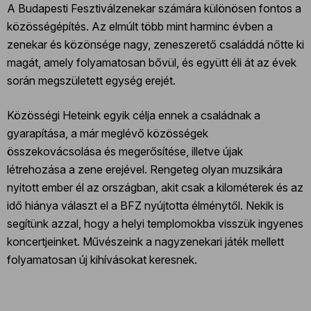
A Budapesti Fesztiválzenekar számára különösen fontos a
közösségépítés. Az elmúlt több mint harminc évben a
zenekar és közönsége nagy, zeneszerető családdá nőtte ki
magát, amely folyamatosan bővül, és együtt éli át az évek
során megszületett egység erejét.
Közösségi Heteink egyik célja ennek a családnak a
gyarapítása, a már meglévő közösségek
összekovácsolása és megerősítése, illetve újak
létrehozása a zene erejével. Rengeteg olyan muzsikára
nyitott ember él az országban, akit csak a kilométerek és az
idő hiánya választ el a BFZ nyújtotta élménytől. Nekik is
segítünk azzal, hogy a helyi templomokba visszük ingyenes
koncertjeinket. Művészeink a nagyzenekari játék mellett
folyamatosan új kihívásokat keresnek.