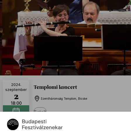
2024.
Templomi koncert
szeptember
2
Szentháromság Templom, Bicske
18:00
Betelt
Naptáramhoz adom