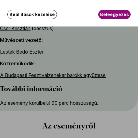
Kalafszky Adriána
(szoprán)
Gavodi Zoltán
(alt)
Beállítások kezelése
Beleegyezés
Mészáros Péter
(tenor)
Cser Krisztián
(basszus)
Művészeti vezető
Lesták Bedő Eszter
Közreműködik
A Budapesti Fesztiválzenekar barokk együttese
További információ
Az esemény körülbelül 90 perc hosszúságú.
Az eseményről